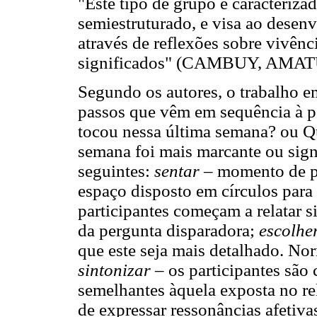
"Este tipo de grupo é caracteriza
semiestruturado, e visa ao desenv
através de reflexões sobre vivênc
significados" (CAMBUY, AMATU
Segundo os autores, o trabalho e
passos que vêm em sequência à pe
tocou nessa última semana? ou Qu
semana foi mais marcante ou signi
seguintes:
sentar
– momento de par
espaço disposto em círculos para
participantes começam a relatar s
da pergunta disparadora;
escolhe
que este seja mais detalhado. N
sintonizar
– os participantes são
semelhantes àquela exposta no re
de expressar ressonâncias afetiva