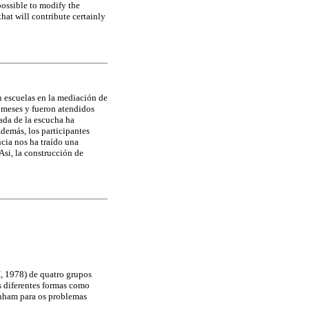
possible to modify the
hat will contribute certainly
n escuelas en la mediación de
s meses y fueron atendidos
ada de la escucha ha
demás, los participantes
cia nos ha traído una
 Asi, la construcción de
, 1978) de quatro grupos
as diferentes formas como
unham para os problemas