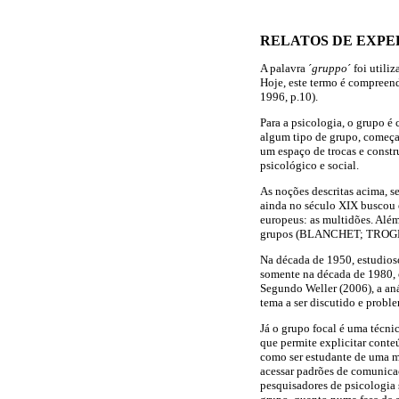
RELATOS DE EXPE
A palavra ´
gruppo
´ foi utili
Hoje, este termo é compreen
1996, p.10).
Para a psicologia, o grupo 
algum tipo de grupo, começan
um espaço de trocas e constru
psicológico e social.
As noções descritas acima, s
ainda no século XIX buscou 
europeus: as multidões. Alé
grupos (BLANCHET; TROGN
Na década de 1950, estudioso
somente na década de 1980, 
Segundo Weller (2006), a aná
tema a ser discutido e probl
Já o grupo focal é uma téc
que permite explicitar conte
como ser estudante de uma me
acessar padrões de comunicaç
pesquisadores de psicologia 