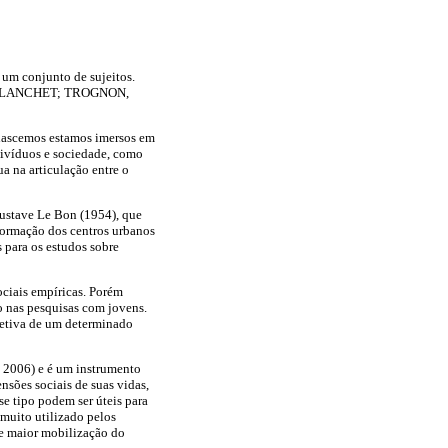
e um conjunto de sujeitos.
BLANCHET; TROGNON,
 nascemos estamos imersos em
ndivíduos e sociedade, como
ua na articulação entre o
Gustave Le Bon (1954), que
formação dos centros urbanos
 para os estudos sobre
ociais empíricas. Porém
o nas pesquisas com jovens.
oletiva de um determinado
 2006) e é um instrumento
nsões sociais de suas vidas,
se tipo podem ser úteis para
 muito utilizado pelos
 de maior mobilização do