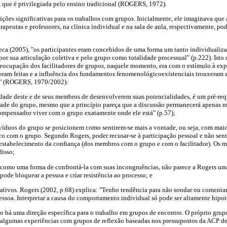
, que é privilegiada pelo ensino tradicional (ROGERS, 1972).
ções significativas para os trabalhos com grupos. Inicialmente, ele imaginava qu
terapeutas e professores, na clínica individual e na sala de aula, respectivamente, p
eca (2005), "os participantes eram concebidos de uma forma um tanto individualiz
or sua articulação coletiva e pelo grupo como totalidade processual" (p.222). Isto
preocupação dos facilitadores de grupos, naquele momento, era com o estímulo à e
oram feitas e a influência dos fundamentos fenomenológicoexistenciais trouxeram a
o" (ROGERS, 1970/2002):
idade deste e de seus membros de desenvolverem suas potencialidades, é um pré-req
ntade do grupo, mesmo que a princípio pareça que a discussão permanecerá apenas n
compensador viver com o grupo exatamente onde ele está" (p.57);
divíduos do grupo se posicionem como sentirem-se mais a vontade, ou seja, com mai
com o grupo. Segundo Rogers, poder recusar-se à participação pessoal e não senti
o estabelecimento da confiança (dos membros com o grupo e com o facilitador). Os
disso;
a, como uma forma de confrontá-la com suas incongruências, não parece a Rogers uma
 pode bloquear a pessoa e criar resistência ao processo; e
etativos. Rogers (2002, p.68) explica: "Tenho tendência para não sondar ou comentar
soa. Interpretar a causa do comportamento individual só pode ser altamente hipot
ão há uma direção específica para o trabalho em grupos de encontro. O próprio grupo
 algumas experiências com grupos de reflexão baseadas nos pressupostos da ACP des