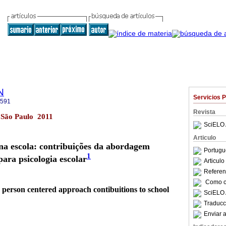
N
Servicios 
2591
Revista
 São Paulo 2011
SciELO 
Articulo
na escola: contribuições da abordagem
Portugu
1
para psicologia escolar
Articul
Referenc
Como ci
: person centered approach contibuitions to school
SciELO 
Traducc
Enviar a