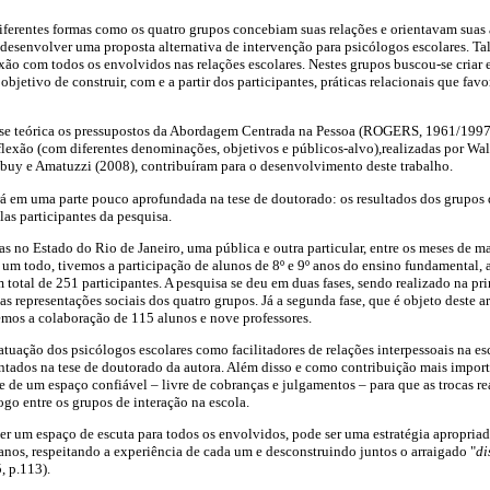
ferentes formas como os quatro grupos concebiam suas relações e orientavam suas 
esenvolver uma proposta alternativa de intervenção para psicólogos escolares. Tal
exão com todos os envolvidos nas relações escolares. Nestes grupos buscou-se criar 
objetivo de construir, com e a partir dos participantes, práticas relacionais que f
se teórica os pressupostos da Abordagem Centrada na Pessoa (ROGERS, 1961/1997
flexão (com diferentes denominações, objetivos e públicos-alvo),realizadas por Wa
buy e Amatuzzi (2008), contribuíram para o desenvolvimento deste trabalho.
ará em uma parte pouco aprofundada na tese de doutorado: os resultados dos grupos 
las participantes da pesquisa.
 no Estado do Rio de Janeiro, uma pública e outra particular, entre os meses de ma
m todo, tivemos a participação de alunos de 8º e 9º anos do ensino fundamental, a
 total de 251 participantes. A pesquisa se deu em duas fases, sendo realizado na pri
s representações sociais dos quatro grupos. Já a segunda fase, que é objeto deste ar
emos a colaboração de 115 alunos e nove professores.
tuação dos psicólogos escolares como facilitadores de relações interpessoais na esc
entados na tese de doutorado da autora. Além disso e como contribuição mais import
e de um espaço confiável – livre de cobranças e julgamentos – para que as trocas re
ogo entre os grupos de interação na escola.
cer um espaço de escuta para todos os envolvidos, pode ser uma estratégia apropriad
ianos, respeitando a experiência de cada um e desconstruindo juntos o arraigado "
di
, p.113).