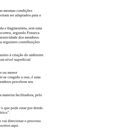
e as mesmas condições
oderiam ser adaptados para o
ada e fragmentária, sem uma
 ocorreu, segundo Fonseca
xpressividade dos membros
s seguintes contribuições
uisito à criação do ambiente
um nível superficial
or ou menor
r-se coagido a isso, é uma
 membros percebem seu
 maneira facilitadora, pelo
 o que pode estar por detrás
ético".
 vai direcionar o processo.
critos aqui.