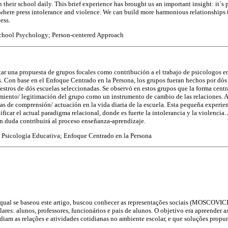
 their school daily. This brief experience has brought us an important insight: it´s 
 where press intolerance and violence. We can build more harmonious relationships t
ess.
chool Psychology; Person-centered Approach
tar una propuesta de grupos focales como contribución a el trabajo de psicologos e
es. Con base en el Enfoque Centrado en la Persona, los grupos fueran hechos por dó
tros de dós escuelas seleccionadas. Se observó en estos grupos que la forma centr
miento/ legitimación del grupo como un instrumento de cambio de las relaciones. A
s de comprensión/ actuación en la vida diaria de la escuela. Esta pequeña experien
ficar el actual paradigma relacional, donde es fuerte la intolerancia y la violencia.
n duda contribuirá al proceso enseñanza-aprendizaje.
 Psicología Educativa; Enfoque Centrado en la Persona
 qual se baseou este artigo, buscou conhecer as representações sociais (MOSCOVICI
ares: alunos, professores, funcionários e pais de alunos. O objetivo era apreender 
diam as relações e atividades cotidianas no ambiente escolar, e que soluções prop