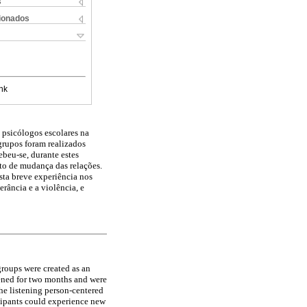
s
cionados
nk
 psicólogos escolares na
grupos foram realizados
ebeu-se, durante estes
to de mudança das relações.
sta breve experiência nos
rância e a violência, e
groups were created as an
pened for two months and were
the listening person-centered
icipants could experience new