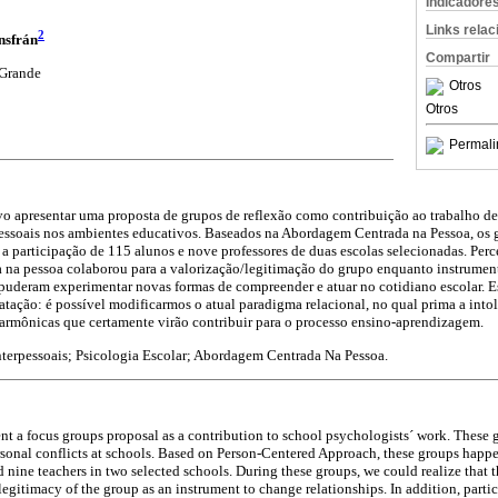
Indicadore
Links rela
2
nsfrán
Compartir
 Grande
Otros
Otros
Permali
vo apresentar uma proposta de grupos de reflexão como contribuição ao trabalho de
pessoais nos ambientes educativos. Baseados na Abordagem Centrada na Pessoa, os 
 a participação de 115 alunos e nove professores de duas escolas selecionadas. Perc
da na pessoa colaborou para a valorização/legitimação do grupo enquanto instrumen
 puderam experimentar novas formas de compreender e atuar no cotidiano escolar. E
tação: é possível modificarmos o atual paradigma relacional, no qual prima a intole
harmônicas que certamente virão contribuir para o processo ensino-aprendizagem.
terpessoais; Psicologia Escolar; Abordagem Centrada Na Pessoa.
ent a focus groups proposal as a contribution to school psychologists´ work. These 
rsonal conflicts at schools. Based on Person-Centered Approach, these groups hap
 nine teachers in two selected schools. During these groups, we could realize that 
legitimacy of the group as an instrument to change relationships. In addition, part