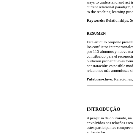
ways to understand and act in
current relational paradigm,
to the teaching-learning proc
Keywords:
Relationships; S
RESUMEN
Este artículo propone presen
los conflictos interpersonal
por 115 alumnos y nueve maes
contribuido para el reconoci
pudieron probar nuevas forma
constatación: es posible modi
relaciones más armoniosas si
Palabras-clave:
Relaciones;
INTRODUÇÃO
A pesquisa de doutorado, na
envolvidos nas relações escol
estes participantes compreen
enfrentados.