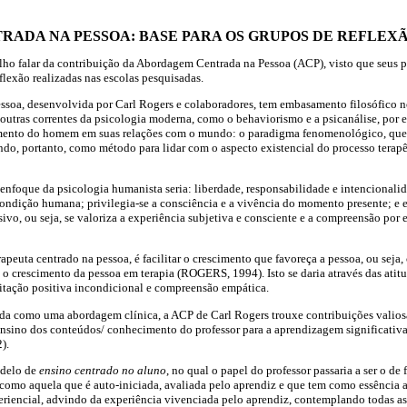
ADA NA PESSOA: BASE PARA OS GRUPOS DE REFLEX
balho falar da contribuição da Abordagem Centrada na Pessoa (ACP), visto que seus
flexão realizadas nas escolas pesquisadas.
soa, desenvolvida por Carl Rogers e colaboradores, tem embasamento filosófico n
e outras correntes da psicologia moderna, como o behaviorismo e a psicanálise, por 
mento do homem em suas relações com o mundo: o paradigma fenomenológico, que 
gindo, portanto, como método para lidar com o aspecto existencial do processo te
nfoque da psicologia humanista seria: liberdade, responsabilidade e intencionali
à condição humana; privilegia-se a consciência e a vivência do momento presente; e 
o, ou seja, se valoriza a experiência subjetiva e consciente e a compreensão por 
apeuta centrado na pessoa, é facilitar o crescimento que favoreça a pessoa, ou seja, 
a o crescimento da pessoa em terapia (ROGERS, 1994). Isto se daria através das atitu
eitação positiva incondicional e compreensão empática.
ida como uma abordagem clínica, a ACP de Carl Rogers trouxe contribuições valios
ensino dos conteúdos/ conhecimento do professor para a aprendizagem significativ
).
odelo de
ensino centrado no aluno
, no qual o papel do professor passaria a ser o de
a como aquela que é auto-iniciada, avaliada pelo aprendiz e que tem como essência a
riencial, advindo da experiência vivenciada pelo aprendiz, contemplando todas as