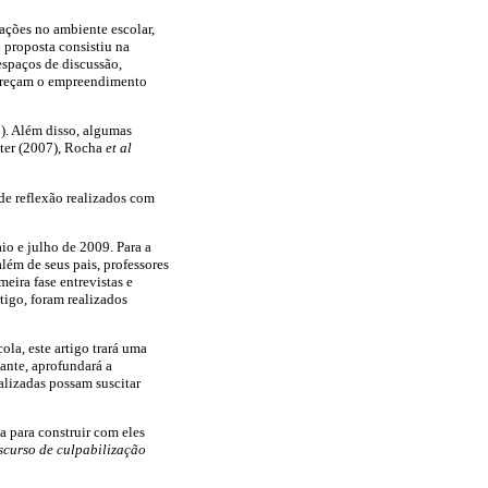
ações no ambiente escolar,
 proposta consistiu na
espaços de discussão,
avoreçam o empreendimento
). Além disso, algumas
lter (2007), Rocha
et al
de reflexão realizados com
io e julho de 2009. Para a
lém de seus pais, professores
meira fase entrevistas e
tigo, foram realizados
ola, este artigo trará uma
ante, aprofundará a
alizadas possam suscitar
a para construir com eles
scurso de culpabilização