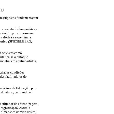
ÃO
 pressupostos fundamentaram
os postulados humanistas e
exemplo, por situar-se em
valoriza a experiência
rapêutico (SPIEGELBERG,
dade vistas como
enfatiza-se o enfoque
empatia, em contrapartida à
criar as condições
des facilitadoras do
as à área de Educação, por
a do aluno, centrando o
 facilitador da aprendizagem
 significação. Assim, a
 dimensões da vida destes,