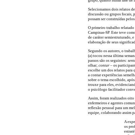
grupo, quanto numa fase de 
Selecionamos dois relatos d
discussão ou grupos focais, 
possam ser construídas pelos
O primeiro trabalho relatado
Campinas-SP. Este teve como 
de caráter semiestruturado, e
elaboração de seus signifi
Segundo os autores, o traba
(a) tocou nessa última seman
passos são os seguintes:
sent
olhar;
contar
– os participan
escolhe um dos relatos para
a contar experiências semelh
sobre o tema escolhido, apó
trouxe para eles, evidencian
o psicólogo facilitador co
Assim, foram realizados oito
enfermeiros e agentes comuni
reflexão pessoal para um me
equipe, colaborando assim pa
A expe
os pro
estrat