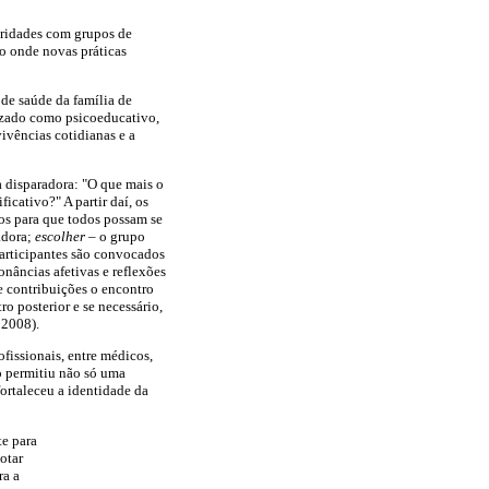
aridades com grupos de
o onde novas práticas
de saúde da família de
rizado como psicoeducativo,
vivências cotidianas e a
 disparadora: "O que mais o
icativo?" A partir daí, os
los para que todos possam se
adora;
escolher
– o grupo
articipantes são convocados
nâncias afetivas e reflexões
e contribuições o encontro
ro posterior e se necessário,
 2008).
fissionais, entre médicos,
o permitiu não só uma
ortaleceu a identidade da
te para
otar
ra a