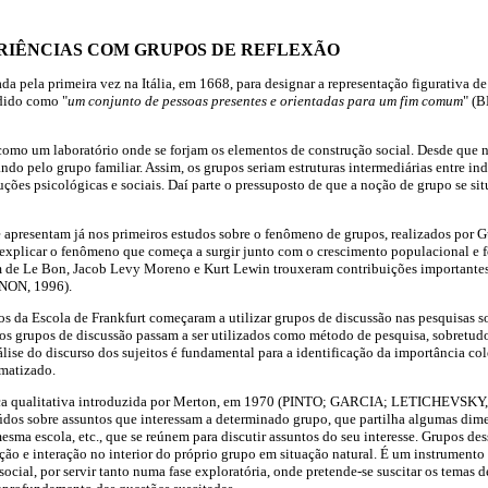
RIÊNCIAS COM GRUPOS DE REFLEXÃO
zada pela primeira vez na Itália, em 1668, para designar a representação figurativa d
dido como "
um conjunto de pessoas presentes e orientadas para um fim comum
" (
é como um laboratório onde se forjam os elementos de construção social. Desde que
do pelo grupo familiar. Assim, os grupos seriam estruturas intermediárias entre i
ções psicológicas e sociais. Daí parte o pressuposto de que a noção de grupo se sit
e apresentam já nos primeiros estudos sobre o fenômeno de grupos, realizados por 
explicar o fenômeno que começa a surgir junto com o crescimento populacional e 
m de Le Bon, Jacob Levy Moreno e Kurt Lewin trouxeram contribuições importantes
ON, 1996).
s da Escola de Frankfurt começaram a utilizar grupos de discussão nas pesquisas s
os grupos de discussão passam a ser utilizados como método de pesquisa, sobretud
lise do discurso dos sujeitos é fundamental para a identificação da importância c
ematizado.
nica qualitativa introduzida por Merton, em 1970 (PINTO; GARCIA; LETICHEVSKY,
údos sobre assuntos que interessam a determinado grupo, que partilha algumas dime
sma escola, etc., que se reúnem para discutir assuntos do seu interesse. Grupos des
ão e interação no interior do próprio grupo em situação natural. É um instrumento
social, por servir tanto numa fase exploratória, onde pretende-se suscitar os temas