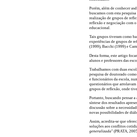
Porém, além de conhecer asdi
buscamos com esta pesquisa d
realização de grupos de refl
reflexão e negociação com o 
educacional.
Tais grupos tiveram como ba
experiências de grupos de re
(1999), Bacchi (1999) e Cam
Desta forma, este artigo foc
alunos e professores das esco
Trabalhamos com duas escolas
pesquisa de doutorado como u
e funcionários da escola, num
questionários que arrolavam a
grupos de reflexão, onde tiv
Portanto, buscando pensar a a
síntese dos resultados apres
discussão sobre a necessidad
novas possibilidades de diál
Assim, acredita-se que ofere
soluções aos conflitos cotid
generalizada
" (PRATA, 2005