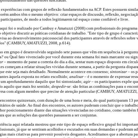
aprofundamento das questões suscitadas.
e experiências com grupos de reflexão fundamentados na ACP. Estes possuem simil
porém ambos têm o mesmo objetivo: criar espaços de discussão, reflexão, negociaçã
 participantes, de modo a todos legitimarem tal espaço como confiável e livre.
 aqui foi o realizado por Cambuy e Amatuzzi (2008) com profissionais do programa 
objetivo discutir as práticas cotidianas de trabalho. "Este tipo de grupo é caracte
 visa ao desenvolvimento psicossocial dos participantes através de reflexões sobre 
cados" (CAMBUY, AMATUZZI, 2008, p.614).
lho em grupo é desenvolvido seguindo sete passos que vêm em sequência à pergunta
a? ou Qual fato vivenciado por você durante esta semana foi mais marcante ou signif
ar
– momento de parar a correria do dia a dia, sentar num espaço disposto em círcu
tes começam a relatar situações vividas durante semana, a partir da pergunta dispar
 que este seja mais detalhado. Normalmente acontece em consenso;
sintonizar
– os p
antes àquela exposta no relato escolhido;
analisar
– é o momento de expressar resso
s um aprofundamento daquilo que foi sintonizado;
agir
– os participantes expõe qu
do aquilo que mais fez sentido;
despedir-se
: são feitas as combinações para o encont
nversa com algum membro que precise de atenção particular (CAMBUY; AMATUZZI,
 encontros quinzenais, com duração de uma hora e meia, do qual participaram 13 pro
tários de saúde. Ao final dos encontros, os autores puderam concluir que o trabalh
lhor posicionamento diante das situações vivenciadas no cotidiano, como também f
ra que as soluções das questões passassem a ser conjuntas.
riência aqui relatada mostrou que este tipo de espaço reflexivo grupal foi importan
fissionais, já que se sentiram acolhidos e escutados em suas demandas e puderam ad
égias mais criativas para prevenir possíveis desgastes. Acreditamos que a abertura pa