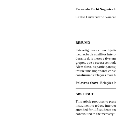
Fernanda Fochi Nogueira I
Centro Universitário Várzea
RESUMO
Este artigo teve como objeti
mediação de conflitos inter
durante dois meses e tiveram
grupos, que a escuta centra
Além disso, os participantes
trouxe uma importante consta
construirmos relações mais 
Palavras-chave:
Relações In
ABSTRACT
This article proposes to pres
instrument to reduce interpe
attended for 115 students and
contributed to the recovery/ 