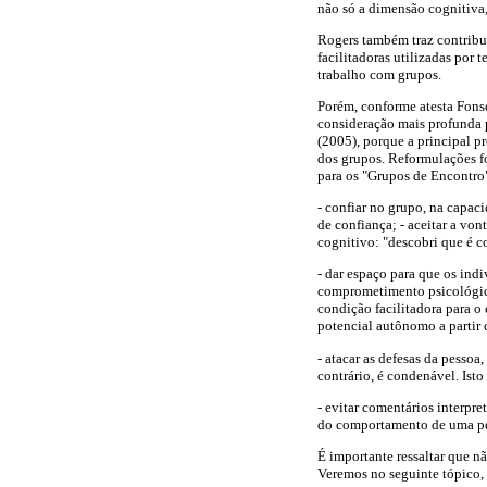
não só a dimensão cognitiva
Rogers também traz contribui
facilitadoras utilizadas por 
trabalho com grupos.
Porém, conforme atesta Fons
consideração mais profunda p
(2005), porque a principal 
dos grupos. Reformulações f
para os "Grupos de Encontr
- confiar no grupo, na capac
de confiança; - aceitar a vo
cognitivo: "descobri que é 
- dar espaço para que os in
comprometimento psicológico 
condição facilitadora para 
potencial autônomo a partir 
- atacar as defesas da pesso
contrário, é condenável. Isto
- evitar comentários interpr
do comportamento de uma pes
É importante ressaltar que n
Veremos no seguinte tópico,