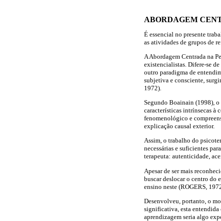
ABORDAGEM CENTR
É essencial no presente tra
as atividades de grupos de re
A Abordagem Centrada na Pes
existencialistas. Difere-se d
outro paradigma de entendi
subjetiva e consciente, sur
1972).
Segundo Boainain (1998), o e
características intrínsecas 
fenomenológico e compreensiv
explicação causal exterior.
Assim, o trabalho do psicoter
necessárias e suficientes par
terapeuta: autenticidade, ac
Apesar de ser mais reconhec
buscar deslocar o centro do 
ensino neste (ROGERS, 1972
Desenvolveu, portanto, o m
significativa, esta entendid
aprendizagem seria algo expe