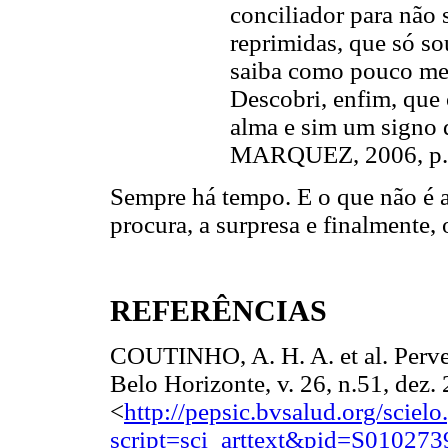
conciliador para não
reprimidas, que só s
saiba como pouco me 
Descobri, enfim, que
alma e sim um signo
MARQUEZ, 2006, p.
Sempre há tempo. E o que não é a
procura, a surpresa e finalmente, 
REFERÊNCIAS
COUTINHO, A. H. A. et al. Perve
Belo Horizonte, v. 26, n.51, dez
<
http://pepsic.bvsalud.org/scielo
script=sci_arttext&pid=S0102