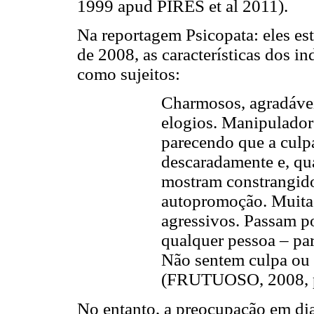
1999 apud PIRES et al 2011).
Na reportagem Psicopata: eles est
de 2008, as características dos i
como sujeitos:
Charmosos, agradávei
elogios. Manipuladore
parecendo que a culp
descaradamente e, qu
mostram constrangido
autopromoção. Muitas
agressivos. Passam po
qualquer pessoa – par
Não sentem culpa ou
(FRUTUOSO, 2008, p
No entanto, a preocupação em diag