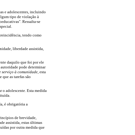
as e adolescentes, incluindo
algum tipo de violação à
oeducativas". Ressalta-se
special.
a reincidência, tendo como
idade, liberdade assistida,
nte daquilo que foi por ele
a autoridade pode determinar
e serviço à comunidade
, esta
e que as tarefas são
ar o adolescente. Esta medida
ituída.
, é obrigatória a
rincípios de brevidade,
e assistida, estas últimas
tuídas por outra medida que