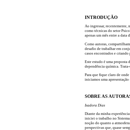
INTRODUÇÃO
Ao ingressar, recentemente,
como técnicas do setor Psic
apenas um mês entre a data d
Como autoras, compartilhamos
desafio de trabalhar em conj
casos encontrados e criando p
Este estudo é uma proposta d
dependência química. Trata-
Para que fique claro de onde
iniciamos uma apresentação c
SOBRE AS AUTORAS
Isadora Dias
Diante da minha experiência 
iniciei o trabalho no Sistem
noção do quanto a atmosfera 
perspectivas que, quase semp