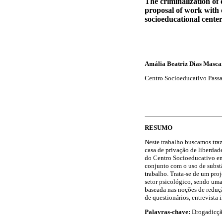
The criminalization of 
proposal of work with c
socioeducational cente
Amália Beatriz Dias Masca
Centro Socioeducativo Passa
RESUMO
Neste trabalho buscamos traz
casa de privação de liberdad
do Centro Socioeducativo em
conjunto com o uso de substâ
trabalho. Trata-se de um pro
setor psicológico, sendo uma
baseada nas noções de reduç
de questionários, entrevista 
Palavras-chave:
Drogadicção