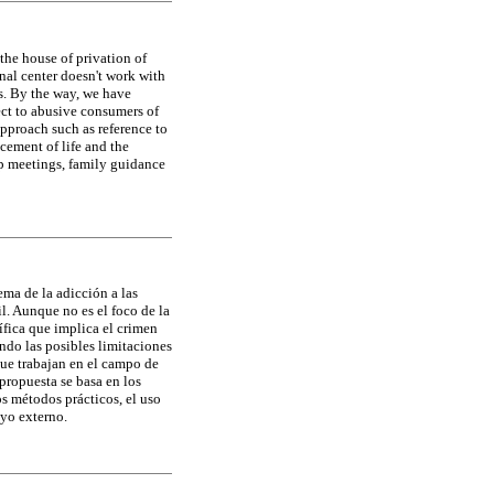
 the house of privation of
onal center doesn't work with
gs. By the way, we have
ject to abusive consumers of
approach such as reference to
cement of life and the
up meetings, family guidance
ema de la adicción a las
l. Aunque no es el foco de la
ífica que implica el crimen
endo las posibles limitaciones
que trabajan en el campo de
propuesta se basa en los
s métodos prácticos, el uso
oyo externo.