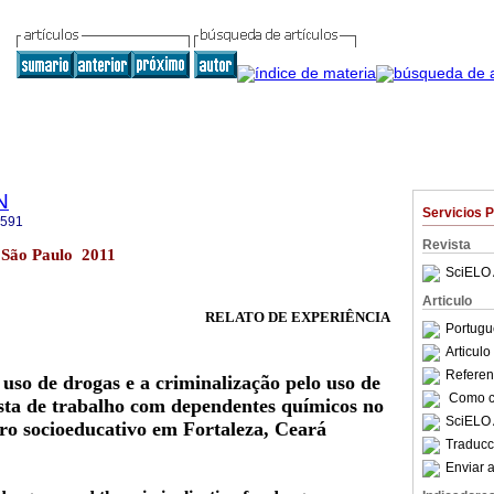
N
Servicios 
2591
Revista
 São Paulo 2011
SciELO 
Articulo
RELATO DE EXPERIÊNCIA
Portugu
Articul
Referenc
 uso de drogas e a criminalização pelo uso de
Como ci
sta de trabalho com dependentes químicos no
SciELO 
ro socioeducativo em Fortaleza, Ceará
Traducc
Enviar a