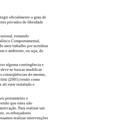
ingir oficialmente o grau de
tes privados de liberdade
fissional, tomando
nalítico Comportamental,
do meu trabalho por acreditar
m o ambiente, ou seja, do
por alguma contingência e
 deve-se buscar modificar
las conseqüências do mesmo,
litti (2001) tendo como
ali estar instalado e
meu pensamento e
eendo que estes não
motivação. Para realizar um
te, os reforçadores
ssamos realizar intervenções