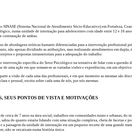
 no SINASE (Sistema Nacional de Atendimento Sócio-Educativo) em Fortaleza, Cear
ológico, numa unidade de internação para adolescentes com idade entre 12 e 16 ano
e contratação de ambas.
 de abordagens teóricas bastante diferenciadas para a intervenção profissional pr
unto, não apenas dividindo as atribuições, mas realizando atendimentos em dupla,
rojetos e propostas intrassetoriais para a adequação do trabalho.
e intervenção específica do Setor Psicológico na tentativa de lidar com a questão 
se de uma ação em que somam-se as variadas visões e experiências, em um objetiv
 parte a visão de cada uma das profissionais, e em que momento as mesmas são disc
lara e pessoal, escrita sobre cada uma de nós, por nós mesmas.
, SEUS PONTOS DE VISTA E MOTIVAÇÕES
de cerca de 7 anos na área social, trabalhos em comunidades rurais e urbanas, do int
a, sabia do quanto estaria lidando com uma situação complexa, cheia de facetas e 
e a paisagem da unidade de internação era um pequeno recorte de uma grande trama,
re, não se encaixam numa história única.