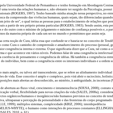
 pela Universidade Federal de Pernambuco e tenho formação em Abordagem Centra
 uma teoria das relações humanas e, não obstante ter surgido da Psicologia, possui
fissionais (ROGERS, 1997). Tenho baseado minha atuação nessa perspectiva, no ent
sca da compreensão das vivências humanas, quais sejam, tão diferenciadas quando f
jeito de ser", o qual treina as pessoas para o estabelecimento de relações que per
ais a partir de seu próprio prisma particular (ROGERS, 1983). Sendo assim, esta pe
e do outro com o mínimo de julgamento e máximo de confiança possíveis e, a parti
amos da maneira própria de cada um ser no mundo e permitimos que assim seja.
a certa noção de Cura, idéia essa que confunde-se e baseia-se no conceito de Tend
 como Cura o caminho de compreensão e amadurecimento do processo (pessoal, gru
ior congruência interna e externa. O que significaria dizer que a Cura, tal como a
rma e que acontece em vários níveis. Podemos falar de uma congruência intelectua
a coerência de pensamento e congruência de idéias. Há também a congruência entre
do indivíduo, bem como a congruência entre os interesses individuais e a ordem so
o mais amplo, ou talvez até transcendente, que se refere ao alinhamento individual
es de vida. Esse conceito é amplo e complexo, pois virá abrir o raciocínio, holisti
de posições mais abertas ao desconhecido, ao mistério, à ambiguidade, às incertezas
e de abertura ao fluxo vital, crescimento e intumenscência (SOUSA, 2008); contato 
cação verbal, flexibilidade para novas criações da vida (SALES, 2008a); consider
ectos orgânicos/humanos e inorgânicos/não humanos previstos no conceito de ten
iva, ultrapassar a percepção da personalidade e das fronteiras do corpo programado
LE, 1999); múltiplos sistemas, complexidade (KRIZ, 2006); interdepedência
ELIUS-WHYTE); o humano como interações de processos constantes (ELLINGH
(SALES, 2010, p. 61).