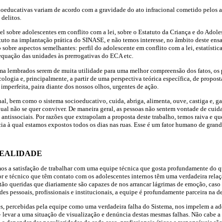
oeducativas variam de acordo com a gravidade do ato infracional cometido pelos a
 delitos.
vel sobre adolescentes em conflito com a lei, sobre o Estatuto da Criança e do Adol
to na implantação prática do SINASE, e não temos interesse, no âmbito deste ensai
 sobre aspectos semelhantes: perfil do adolescente em conflito com a lei, estatística
adequação das unidades às prerrogativas do ECA etc.
ima lembrados serem de muita utilidade para uma melhor compreensão dos fatos, os
ologia e, principalmente, a partir de uma perspectiva teórica específica, de propost
imperfeita, paira diante dos nossos olhos, urgentes de ação.
onal, bem como o sistema socioeducativo, cuida, abriga, alimenta, ouve, castiga e, 
ual não se quer conviver. De maneira geral, as pessoas não sentem vontade de cuid
tissociais. Por razões que extrapolam a proposta deste trabalho, temos raiva e que
cia à qual estamos expostos todos os dias nas ruas. Esse é um fator humano de grand
REALIDADE
mos a satisfação de trabalhar com uma equipe técnica que gosta profundamente do q
ior e técnico que têm contato com os adolescentes internos têm uma verdadeira rela
tão queridas que diariamente são capazes de nos arrancar lágrimas de emoção, cas
des pessoais, profissionais e institucionais, a equipe é profundamente parceira na d
s, percebidas pela equipe como uma verdadeira falha do Sistema, nos impelem a ado
– levar a uma situação de visualização e denúncia destas mesmas falhas. Não cabe a 