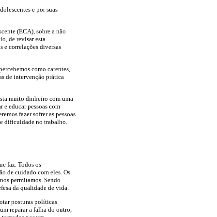
dolescentes e por suas
escente (ECA), sobre a não
o, de revisar esta
s e correlações diversas
 percebemos como carentes,
as de intervenção prática
gasta muito dinheiro com uma
ar e educar pessoas com
remos fazer sofrer as pessoas
e dificuldade no trabalho.
ue faz. Todos os
ção de cuidado com eles. Os
o nos permitamos. Sendo
efesa da qualidade de vida.
tar posturas políticas
um reparar a falha do outro,