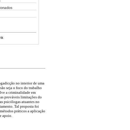
s
cionados
nk
ogadicção no interior de uma
não seja o foco do trabalho
lve a criminalidade em
 as prováveis limitações do
as psicólogas atuantes no
tamento. Tal proposta foi
métodos práticos a aplicação
e apoio.