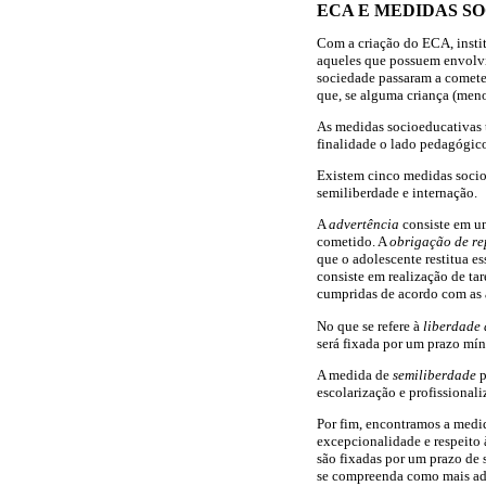
ECA E MEDIDAS S
Com a criação do ECA, instit
aqueles que possuem envolvi
sociedade passaram a cometer
que, se alguma criança (menor
As medidas socioeducativas t
finalidade o lado pedagógico
Existem cinco medidas socioe
semiliberdade e internação.
A
advertência
consiste em um
cometido. A
obrigação de re
que o adolescente restitua e
consiste em realização de tar
cumpridas de acordo com as a
No que se refere à
liberdade 
será fixada por um prazo mí
A medida de
semiliberdade
p
escolarização e profissional
Por fim, encontramos a med
excepcionalidade e respeito 
são fixadas por um prazo de 
se compreenda como mais a