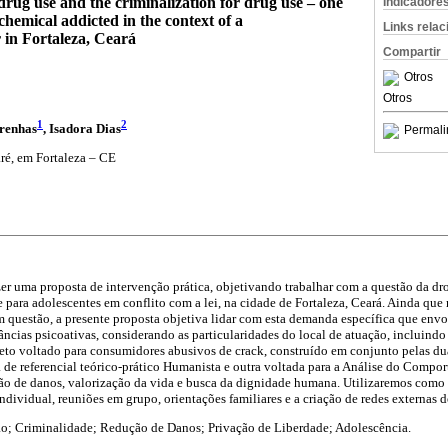
drug use and the criminalization for drug use – one
Indicadore
hemical addicted in the context of a
Links rela
r in Fortaleza, Ceará
Compartir
Otros
Otros
1
2
renhas
, Isadora Dias
Permali
ré, em Fortaleza – CE
er uma proposta de intervenção prática, objetivando trabalhar com a questão da dr
e para adolescentes em conflito com a lei, na cidade de Fortaleza, Ceará. Ainda que 
 questão, a presente proposta objetiva lidar com esta demanda específica que envo
ncias psicoativas, considerando as particularidades do local de atuação, incluindo
jeto voltado para consumidores abusivos de crack, construído em conjunto pelas du
 de referencial teórico-prático Humanista e outra voltada para a Análise do Compor
ão de danos, valorização da vida e busca da dignidade humana. Utilizaremos como 
individual, reuniões em grupo, orientações familiares e a criação de redes externas d
; Criminalidade; Redução de Danos; Privação de Liberdade; Adolescência.