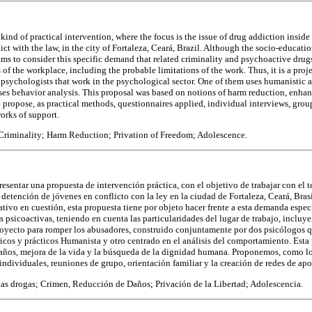
 kind of practical intervention, where the focus is the issue of drug addiction inside
ict with the law, in the city of Fortaleza, Ceará, Brazil. Although the socio-educati
aims to consider this specific demand that related criminality and psychoactive dru
s of the workplace, including the probable limitations of the work. Thus, it is a pro
o psychologists that work in the psychological sector. One of them uses humanistic 
uses behavior analysis. This proposal was based on notions of harm reduction, enhan
 propose, as practical methods, questionnaires applied, individual interviews, gro
orks of support.
Criminality; Harm Reduction; Privation of Freedom; Adolescence.
resentar una propuesta de intervención práctica, con el objetivo de trabajar con el t
detención de jóvenes en conflicto con la ley en la ciudad de Fortaleza, Ceará, Brasi
tivo en cuestión, esta propuesta tiene por objeto hacer frente a esta demanda espec
s psicoactivas, teniendo en cuenta las particularidades del lugar de trabajo, incluy
proyecto para romper los abusadores, construido conjuntamente por dos psicólogos 
ricos y prácticos Humanista y otro centrado en el análisis del comportamiento. Esta 
años, mejora de la vida y la búsqueda de la dignidad humana. Proponemos, como lo
 individuales, reuniones de grupo, orientación familiar y la creación de redes de ap
as drogas; Crimen, Reducción de Daños; Privación de la Libertad; Adolescencia.