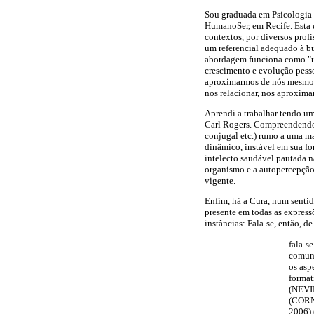
Sou graduada em Psicologia
HumanoSer, em Recife. Esta é
contextos, por diversos pro
um referencial adequado à bu
abordagem funciona como "um 
crescimento e evolução pesso
aproximarmos de nós mesmos 
nos relacionar, nos aproxim
Aprendi a trabalhar tendo um
Carl Rogers. Compreendendo
conjugal etc.) rumo a uma ma
dinâmico, instável em sua fo
intelecto saudável pautada n
organismo e a autopercepção 
vigente.
Enfim, há a Cura, num sentid
presente em todas as expressõ
instâncias: Fala-se, então, 
fala-s
comuni
os asp
format
(NEVIL
(CORN
2006) 