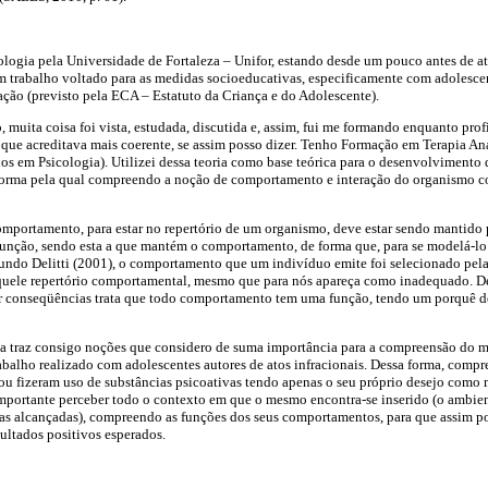
ogia pela Universidade de Fortaleza – Unifor, estando desde um pouco antes de at
 trabalho voltado para as medidas socioeducativas, especificamente com adolescen
ção (previsto pela ECA – Estatuto da Criança e do Adolescente).
 muita coisa foi vista, estudada, discutida e, assim, fui me formando enquanto pro
 que acreditava mais coerente, se assim posso dizer. Tenho Formação em Terapia A
 em Psicologia). Utilizei dessa teoria como base teórica para o desenvolvimento 
 forma pela qual compreendo a noção de comportamento e interação do organismo co
ortamento, para estar no repertório de um organismo, deve estar sendo mantido 
função, sendo esta a que mantém o comportamento, de forma que, para se modelá-lo
undo Delitti (2001), o comportamento que um indivíduo emite foi selecionado pe
uele repertório comportamental, mesmo que para nós apareça como inadequado. De
r conseqüências trata que todo comportamento tem uma função, tendo um porquê de 
ca traz consigo noções que considero de suma importância para a compreensão do 
balho realizado com adolescentes autores de atos infracionais. Dessa forma, compr
ou fizeram uso de substâncias psicoativas tendo apenas o seu próprio desejo como 
importante perceber todo o contexto em que o mesmo encontra-se inserido (o ambien
as alcançadas), compreendo as funções dos seus comportamentos, para que assim po
ultados positivos esperados.