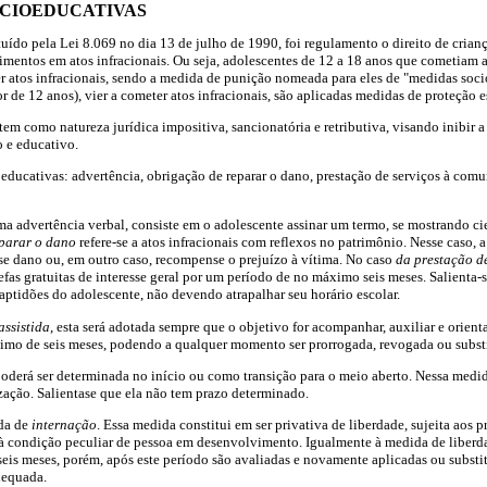
OCIOEDUCATIVAS
uído pela Lei 8.069 no dia 13 de julho de 1990, foi regulamento o direito de crianç
mentos em atos infracionais. Ou seja, adolescentes de 12 a 18 anos que cometiam 
 atos infracionais, sendo a medida de punição nomeada para eles de "medidas soci
 de 12 anos), vier a cometer atos infracionais, são aplicadas medidas de proteção e
em como natureza jurídica impositiva, sancionatória e retributiva, visando inibir 
 e educativo.
ducativas: advertência, obrigação de reparar o dano, prestação de serviços à comun
a advertência verbal, consiste em o adolescente assinar um termo, se mostrando cie
parar o dano
refere-se a atos infracionais com reflexos no patrimônio. Nesse caso, 
sse dano ou, em outro caso, recompense o prejuízo à vítima. No caso
da prestação d
efas gratuitas de interesse geral por um período de no máximo seis meses. Salienta-s
ptidões do adolescente, não devendo atrapalhar seu horário escolar.
assistida
, esta será adotada sempre que o objetivo for acompanhar, auxiliar e orient
nimo de seis meses, podendo a qualquer momento ser prorrogada, revogada ou subst
oderá ser determinada no início ou como transição para o meio aberto. Nessa medida
ização. Salientase que ela não tem prazo determinado.
ida de
internação
. Essa medida constitui em ser privativa de liberdade, sujeita aos p
à condição peculiar de pessoa em desenvolvimento. Igualmente à medida de liberdad
seis meses, porém, após este período são avaliadas e novamente aplicadas ou substi
dequada.