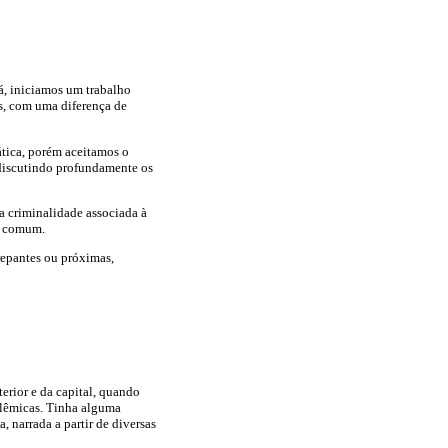
á, iniciamos um trabalho
s, com uma diferença de
ática, porém aceitamos o
 discutindo profundamente os
da criminalidade associada à
o comum.
repantes ou próximas,
erior e da capital, quando
polêmicas. Tinha alguma
 narrada a partir de diversas