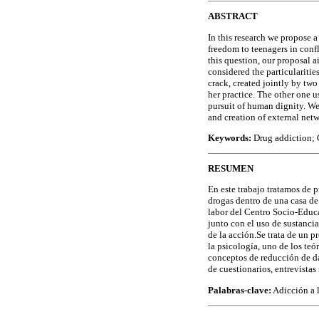
ABSTRACT
In this research we propose a
freedom to teenagers in confl
this question, our proposal 
considered the particularitie
crack, created jointly by tw
her practice. The other one 
pursuit of human dignity. We
and creation of external netw
Keywords:
Drug addiction; 
RESUMEN
En este trabajo tratamos de p
drogas dentro de una casa de 
labor del Centro Socio-Educa
junto con el uso de sustancia
de la acción.Se trata de un 
la psicología, uno de los teó
conceptos de reducción de d
de cuestionarios, entrevistas
Palabras-clave:
Adicción a l