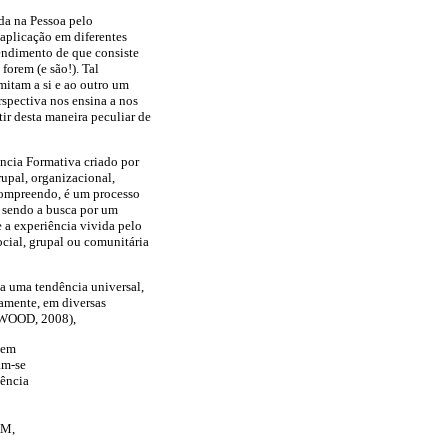
da na Pessoa pelo
 aplicação em diferentes
endimento de que consiste
orem (e são!). Tal
mitam a si e ao outro um
rspectiva nos ensina a nos
r desta maneira peculiar de
ência Formativa criado por
pal, organizacional,
 compreendo, é um processo
l sendo a busca por um
 a experiência vivida pelo
cial, grupal ou comunitária
 a uma tendência universal,
camente, em diversas
 (WOOD, 2008),
sem
am-se
dência
AM,