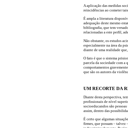
A aplicação das medidas soci
reincidências ao cometer tais
É ampla a literatura disponí
adequação deste mesmo estatu
bibliografia, que tem versado
relacionadas a este perfil, 
Não obstante, os estudos ac
especialmente na área da psic
diante de uma realidade que, 
O fato é que o sistema prisi
parcela da sociedade com a q
comportamentos gravemente an
que são os autores da violên
UM RECORTE DA 
Diante desta perspectiva, te
profissionais de nível super
socioeducandos são pessoas 
assim, dentro das possibilida
É certo que algumas situaçõe
firmes, que possam – talvez 