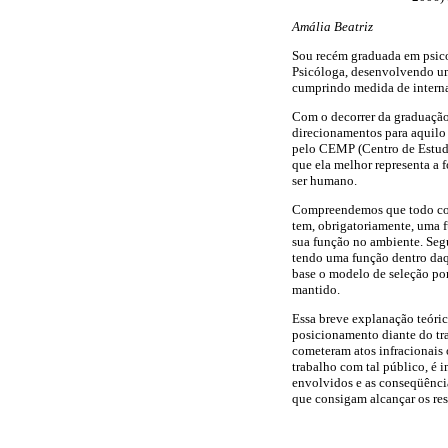
Amália Beatriz
Sou recém graduada em psicol
Psicóloga, desenvolvendo um
cumprindo medida de interna
Com o decorrer da graduação,
direcionamentos para aquilo
pelo CEMP (Centro de Estudos
que ela melhor representa a
ser humano.
Compreendemos que todo comp
tem, obrigatoriamente, uma 
sua função no ambiente. Seg
tendo uma função dentro daq
base o modelo de seleção po
mantido.
Essa breve explanação teóri
posicionamento diante do tra
cometeram atos infracionais 
trabalho com tal público, é 
envolvidos e as conseqüênci
que consigam alcançar os res