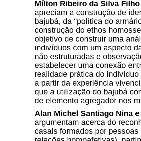
Mílton Ribeiro da Silva Fil
apreciam a construção de ide
bajubá, da "política do armár
construção do ethos homossex
objetivo de construir uma aná
indivíduos com um aspecto da
não estruturadas e observação
estabelecer uma conexão entr
realidade prática do indivídu
a partir da experiência vive
que a utilização do bajubá c
de elemento agregador nos m
Alan Michel Santiago Nina e
argumentam acerca do reconh
casais formados por pessoa
relações homoafetivas), part