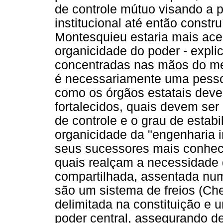
de controle mútuo visando a 
institucional até então constr
Montesquieu estaria mais ac
organicidade do poder - expl
concentradas nas mãos do mesm
é necessariamente uma pesso
como os órgãos estatais deve
fortalecidos, quais devem ser
de controle e o grau de estabi
organicidade da "engenharia i
seus sucessores mais conheci
quais realçam a necessidade 
compartilhada, assentada num
são um sistema de freios (Ch
delimitada na constituição e
poder central, assegurando 