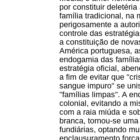
por constituir deletéri
família tradicional, n
perigosamente a autori
controle das estratég
a constituição de nova
América portuguesa, 
endogamia das famílias
estratégia oficial, abe
a fim de evitar que "cr
sangue impuro" se uni
"famílias limpas". A e
colonial, evitando a m
com a raia miúda e so
branca, tornou-se uma
fundiárias, optando mui
enclausuramento força