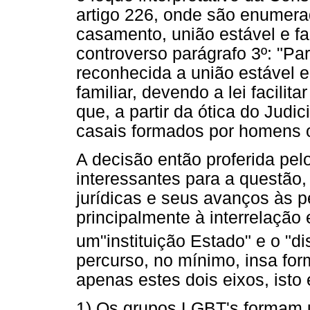
artigo 226, onde são enumerad
casamento, união estável e f
controverso parágrafo 3º: "Pa
reconhecida a união estável
familiar, devendo a lei facili
que, a partir da ótica do Judi
casais formados por homens 
A decisão então proferida pe
interessantes para a questão,
jurídicas e seus avanços às
principalmente à interrelação
um"instituição Estado" e o "di
percurso, no mínimo, insa fo
apenas estes dois eixos, isto 
1) Os grupos LGBT's formam 