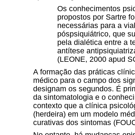
Os conhecimentos psico
propostos por Sartre 
necessárias para a vi
póspsiquiátrico, que 
pela dialética entre a 
antítese antipsiquiatri
(LEONE, 2000 apud SC
A formação das práticas clíni
médico para o campo dos sig
designam os segundos. É prim
da sintomatologia e o conhec
contexto que a clínica psicol
(herdeira) em um modelo mé
curativas dos sintomas (FOU
No entanto, há mudanças epi