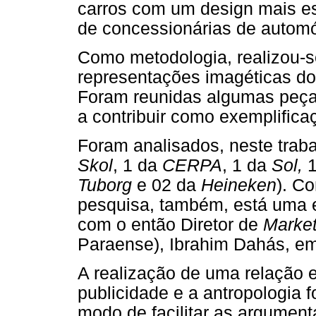
carros com um design mais es
de concessionárias de automó
Como metodologia, realizou-s
representações imagéticas do
Foram reunidas algumas peças
a contribuir como exemplifica
Foram analisados, neste traba
Skol
, 1 da
CERPA
, 1 da
Sol,
1
Tuborg
e 02 da
Heineken
). C
pesquisa, também, está uma e
com o então Diretor de
Marke
Paraense), Ibrahim Dahás, em
A realização de uma relação e
publicidade e a antropologia 
modo de facilitar as argumen