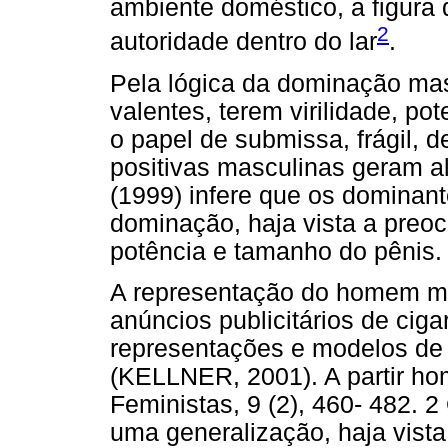
ambiente doméstico, a figura 
2
autoridade dentro do lar
.
Pela lógica da dominação mas
valentes, terem virilidade, p
o papel de submissa, frágil, d
positivas masculinas geram a
(1999) infere que os dominan
dominação, haja vista a preocu
potência e tamanho do pênis.
A representação do homem másc
anúncios publicitários de cig
representações e modelos de i
(KELLNER, 2001). A partir ho
Feministas, 9 (2), 460- 482. 
uma generalização, haja vist