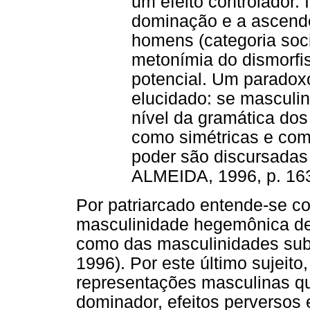
um efeito controlador.
dominação e a ascendên
homens (categoria soci
metonímia do dismorfis
potencial. Um paradoxo
elucidado: se masculin
nível da gramática do
como simétricas e com
poder são discursadas
ALMEIDA, 1996, p. 163
Por patriarcado entende-se c
masculinidade hegemônica def
como das masculinidades su
1996). Por este último sujei
representações masculinas qu
dominador, efeitos perversos