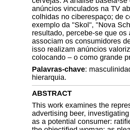
cervejas. A análise baseia-s
anúncios vinculados na TV abe
colhidas no ciberespaço; de c
exemplo da "Skol", "Nova Schi
resultado, percebe-se que os 
associam os consumidores de
isso realizam anúncios valor
colocando – o como grande pr
Palavras-chave
: masculinida
hierarquia.
ABSTRACT
This work examines the repres
advertising beer, investigatin
as a potential consumer: rati
the objectified woman: as plea