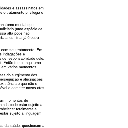
ocidades e assassinatos em
 o tratamento privilegia o
ranstorno mental que
udiciário (uma espécie de
 Essa alta pode não
a anos. E ai já é outra
o com seu tratamento. Em
as indagações e
 de responsabilidade dele,
si. Então temos aqui uma
el em vários momentos.
ntes do surgimento dos
 perseguição e alucinações
existência e que não o
rável a cometer novos atos
a em momentos de
inda pode estar sujeito a
tabelecer totalmente a
estar sujeito à linguagem
ais da saúde, questionam a