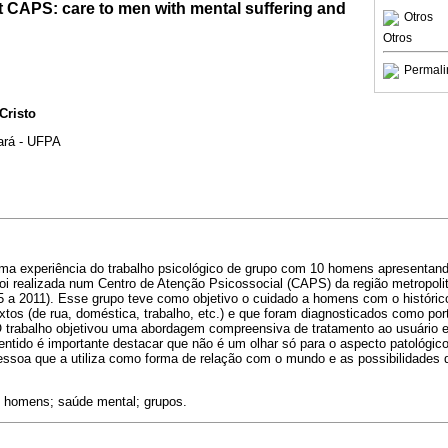
t CAPS: care to men with mental suffering and
Otros
Otros
Permali
Cristo
ará - UFPA
uma experiência do trabalho psicológico de grupo com 10 homens apresentand
oi realizada num Centro de Atenção Psicossocial (CAPS) da região metropoli
5 a 2011). Esse grupo teve como objetivo o cuidado a homens com o histórico
extos (de rua, doméstica, trabalho, etc.) e que foram diagnosticados como po
O trabalho objetivou uma abordagem compreensiva de tratamento ao usuário e
entido é importante destacar que não é um olhar só para o aspecto patológic
ssoa que a utiliza como forma de relação com o mundo e as possibilidades 
a; homens; saúde mental; grupos.