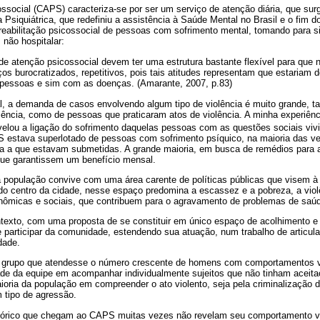
social (CAPS) caracteriza-se por ser um serviço de atenção diária, que sur
Psiquiátrica, que redefiniu a assistência à Saúde Mental no Brasil e o fim 
reabilitação psicossocial de pessoas com sofrimento mental, tomando para si
não hospitalar:
de atenção psicossocial devem ter uma estrutura bastante flexível para que 
os burocratizados, repetitivos, pois tais atitudes representam que estariam 
 pessoas e sim com as doenças. (Amarante, 2007, p.83)
, a demanda de casos envolvendo algum tipo de violência é muito grande, t
olência, como de pessoas que praticaram atos de violência. A minha experiên
evelou a ligação do sofrimento daquelas pessoas com as questões sociais vi
S estava superlotado de pessoas com sofrimento psíquico, na maioria das ve
da a que estavam submetidas. A grande maioria, em busca de remédios para a
 que garantissem um benefício mensal.
população convive com uma área carente de políticas públicas que visem à 
do centro da cidade, nesse espaço predomina a escassez e a pobreza, a viol
ômicas e sociais, que contribuem para o agravamento de problemas de saúde
exto, com uma proposta de se constituir em único espaço de acolhimento e 
e participar da comunidade, estendendo sua atuação, num trabalho de articul
dade.
m grupo que atendesse o número crescente de homens com comportamentos 
de da equipe em acompanhar individualmente sujeitos que não tinham aceit
aioria da população em compreender o ato violento, seja pela criminalização d
 tipo de agressão.
tórico que chegam ao CAPS muitas vezes não revelam seu comportamento v