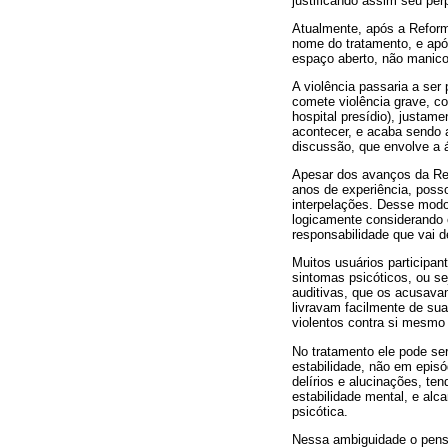
justificando assim seu per
Atualmente, após a Reform
nome do tratamento, e após
espaço aberto, não manico
A violência passaria a ser
comete violência grave, c
hospital presídio), justame
acontecer, e acaba sendo a
discussão, que envolve a á
Apesar dos avanços da Re
anos de experiência, poss
interpelações. Desse modo
logicamente considerando 
responsabilidade que vai 
Muitos usuários participa
sintomas psicóticos, ou se
auditivas, que os acusava
livravam facilmente de su
violentos contra si mesmo 
No tratamento ele pode s
estabilidade, não em episó
delírios e alucinações, t
estabilidade mental, e alc
psicótica.
Nessa ambiguidade o pensa