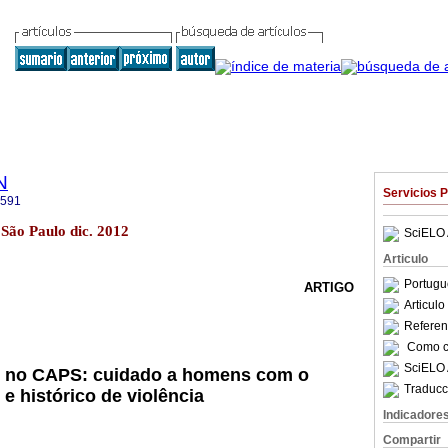
N
Servicios 
2591
São Paulo dic. 2012
SciELO 
Articulo
Portugu
ARTIGO
Articul
Referenc
Como ci
SciELO 
o no CAPS: cuidado a homens com o
Traducc
e histórico de violência
Indicadore
Compartir