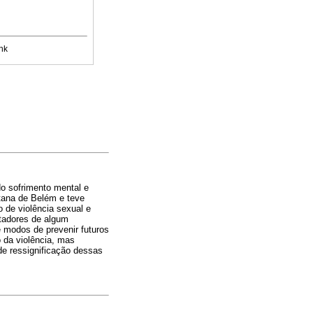
nk
o sofrimento mental e
tana de Belém e teve
 de violência sexual e
rtadores de algum
 modos de prevenir futuros
o da violência, mas
de ressignificação dessas