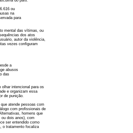
sculina do país:
26.616 ou
ausas na
servada para
nto mental das vítimas, ou
nsequências dos atos
suário, autor da violência,
itas vezes configuram
desde a
nge abusos
ro das
olhar intencional para os
dade e organizam essa
or de punição.
l que atende pessoas com
iálogo com profissionais de
Alternativas, homens que
 ou dois anos), com
ece ser entendido como
 o tratamento focaliza