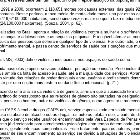
ora, essa realidade tem um impacto no perfil epidemiológico da população ma
e 1991 a 2000, ocorreram 1.118.651 mortes por causas externas, das quais 9
omens. Nesse período, a taxa média de mortalidade masculina por essas c
e 119,6/100.000 habitantes, sendo cinco vezes maior do que a taxa média ob
(24/100.000 habitantes). (Souza, 2004, p. 62).
alizadas no Brasil aponta a relação da violência contra a mulher e o sofrime
 crianças e adolescentes e as sequelas psíquicas. É inegável afirmar as co
quica das pessoas que sofreram qualquer tipo de violência. Por outro lado, o u
frimento mental, e passa dentro de serviços de saúde por situações que mu
nal.
sil/MS, 2003) define violência institucional nos espaços de saúde como:
ida nos/pelos próprios serviços públicos, por ação ou omissão. Pode incluir 
s ampla da falta de acesso à saúde, até a má qualidade dos serviços. Abra
 virtude das relações de poder desiguais entre usuários e profissionais dent
 até por uma noção mais restrita de dano físico intencional. (p 21.)
fazendo uma análise da violência de gênero, afirmam que a sociedade tem um 
artindo do pressuposto que as relações de gênero são pautadas na desigual
ral pensar no homem, autor da violência de gênero, como agressor e mereced
um CAPS álcool e drogas (CAPS ad), serviço especializado em saúde menta
so ou abuso de álcool e outras drogas, os autores relatam que, a partir do d
 que o serviço recebe usuários encaminhados pela Vara Especial de Penas 
o já direcionado para atendimento psicológico com tempo determinado (um
eres, geralmente suas companheiras. Esse tratamento, para os autores, par
pesar de seu encaminhamento ao serviço ser devido a situações de violência,
rogas.