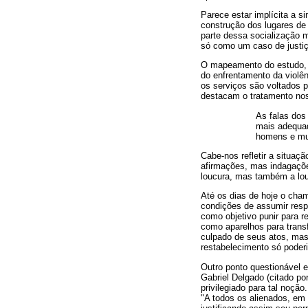
Parece estar implícita a s
construção dos lugares de
parte dessa socialização m
só como um caso de justi
O mapeamento do estudo, q
do enfrentamento da violên
os serviços são voltados 
destacam o tratamento nos
As falas dos
mais adequad
homens e mul
Cabe-nos refletir a situaç
afirmações, mas indagaçõe
loucura, mas também a louc
Até os dias de hoje o cha
condições de assumir resp
como objetivo punir para r
como aparelhos para transf
culpado de seus atos, mas 
restabelecimento só poderi
Outro ponto questionável e
Gabriel Delgado (citado po
privilegiado para tal noçã
"A todos os alienados, em p