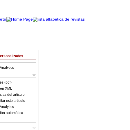
Personalizados
Analytics
és (pdf)
o en XML
ias del artículo
tar este artículo
Analytics
ión automática
s