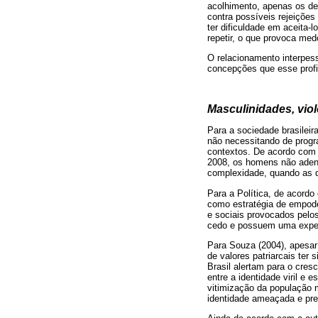
acolhimento, apenas os de
contra possíveis rejeições
ter dificuldade em aceita-
repetir, o que provoca med
O relacionamento interpess
concepções que esse profi
Masculinidades, viol
Para a sociedade brasileir
não necessitando de progra
contextos. De acordo com 
2008, os homens não adent
complexidade, quando as do
Para a Política, de acordo
como estratégia de empode
e sociais provocados pelo
cedo e possuem uma expect
Para Souza (2004), apesar
de valores patriarcais ter
Brasil alertam para o cre
entre a identidade viril e
vitimização da população 
identidade ameaçada e pr