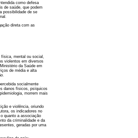
entendida como defesa
nais de saúde, que podem
a possibilidade de se
nal.
igação direta com as
física, mental ou social,
os violentos em diversos
 Ministério da Saúde em
iços de média e alta
ão.
percebida socialmente
 danos físicos, psíquicos
Epidemiologia, morrem mais
ção e violência, oriundo
utora, os indicadores no
o o quanto a associação
ento da criminalidade e da
resentes, geradas por uma