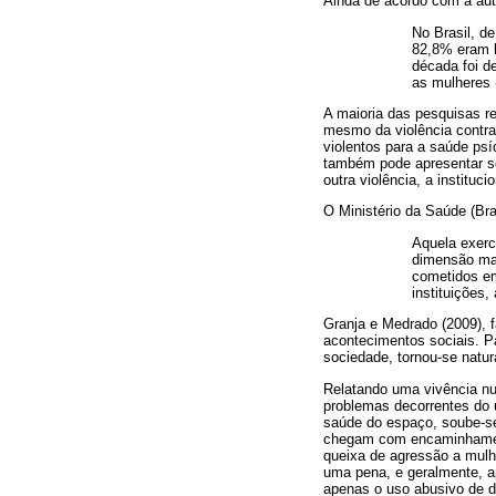
Ainda de acordo com a aut
No Brasil, d
82,8% eram h
década foi d
as mulheres 
A maioria das pesquisas re
mesmo da violência contra
violentos para a saúde psí
também pode apresentar so
outra violência, a institucio
O Ministério da Saúde (Bra
Aquela exerc
dimensão mai
cometidos em
instituições,
Granja e Medrado (2009), 
acontecimentos sociais. P
sociedade, tornou-se natu
Relatando uma vivência n
problemas decorrentes do u
saúde do espaço, soube-se
chegam com encaminhament
queixa de agressão a mulh
uma pena, e geralmente, a
apenas o uso abusivo de d