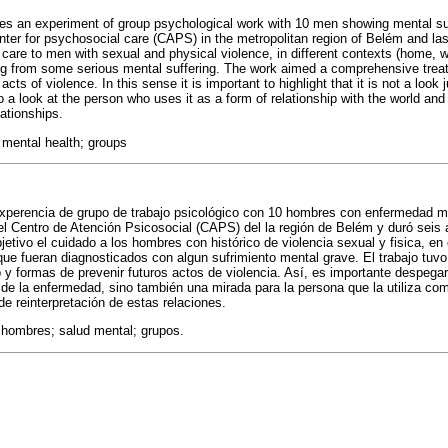
es an experiment of group psychological work with 10 men showing mental suf
nter for psychosocial care (CAPS) in the metropolitan region of Belém and las
 care to men with sexual and physical violence, in different contexts (home, w
ng from some serious mental suffering. The work aimed a comprehensive trea
cts of violence. In this sense it is important to highlight that it is not a look j
o a look at the person who uses it as a form of relationship with the world and t
lationships.
mental health; groups
experencia de grupo de trabajo psicológico con 10 hombres con enfermedad m
 el Centro de Atención Psicosocial (CAPS) del la región de Belém y duró seis 
tivo el cuidado a los hombres con histórico de violencia sexual y fisica, en c
 que fueran diagnosticados con algun sufrimiento mental grave. El trabajo tu
o y formas de prevenir futuros actos de violencia. Así, es importante despega
de la enfermedad, sino también una mirada para la persona que la utiliza com
de reinterpretación de estas relaciones.
; hombres; salud mental; grupos.