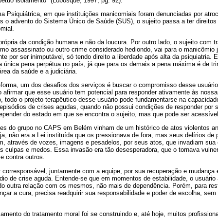
pétuo isolamento" (Lobosque, 1997, pg. 92).
a Psiquiátrica, em que instituições manicomiais foram denunciadas por atr
 o advento do Sistema Único de Saúde (SUS), o sujeito passa a ter direitos e
mial.
 própria da condição humana e não da loucura. Por outro lado, o sujeito com t
omo assassinato ou outro crime considerado hediondo, vai para o manicômio j
nte por ser inimputável, só tendo direito a liberdade após alta da psiquiatria.
 única pena perpétua no país, já que para os demais a pena máxima é de trint
rea da saúde e a judiciária.
forma, um dos desafios dos serviços é buscar o compromisso desse usuári
o afirmar que esse usuário tem potencial para responder ativamente às noss
, todo o projeto terapêutico desse usuário pode fundamentarse na capacidade
episódios de crises agudas, quando não possui condições de responder por 
depender do estado em que se encontra o sujeito, mas que pode ser acessív
ntes do grupo no CAPS em Belém vinham de um histórico de atos violentos a
ja, não era a Lei instituída que os pressionava de fora, mas seus delírios de
m, através de vozes, imagens e pesadelos, por seus atos, que invadiam sua 
as culpas e medos. Essa invasão era tão desesperadora, que o tornava vulne
e contra outros.
er corresponsável, juntamente com a equipe, por sua recuperação e mudanç
dio de crise aguda. Entende-se que em momentos de estabilidade, o usuário a
endo outra relação com os mesmos, não mais de dependência. Porém, para res
ançar a cura, precisa readquirir sua responsabilidade e poder de escolha, sem 
mento do tratamento moral foi se construindo e, até hoje, muitos profission