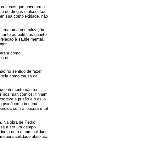
 culturais que orientam a
o de drogas e álcool faz
a em sua complexidade, não
firma uma centralização
 tanto as políticas quanto
relação à saúde mental,
ogas:
ideram como
os de
)
não no sentido de fazer
lência como causa da
equentemente não ter
os nos manicômios, tinham
screve a prisão e o asilo
o psicótico não seria
erdida com a loucura e tal
a. Na obra de Pedro
assa a ser um campo
direta com a criminalidade:
rresponsabilidade absoluta,