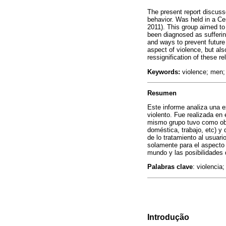
The present report discuss
behavior. Was held in a Ce
2011). This group aimed to
been diagnosed as sufferi
and ways to prevent future a
aspect of violence, but als
ressignification of these re
Keywords:
violence; men; 
Resumen
Este informe analiza una 
violento. Fue realizada en
mismo grupo tuvo como obje
doméstica, trabajo, etc) y
de lo tratamiento al usuari
solamente para el aspecto 
mundo y las posibilidades 
Palabras clave
: violencia
Introdução