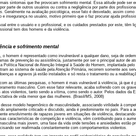
mais sintomas que lhe provocam sofrimento mental. Essa atitude pode ser 
 por parte de outros usuários ou contra a negligência por parte dos profissio
los. Geralmente na avaliação psicológica, esse fato é desvelado, assim como 
o e insegurança no usuário, motivo primeiro que o faz procurar ajuda profissio
oal entre o usuário e o profissional, e os cuidados prestados por este, têm l
ssional tem dos homens e da violência.
ência e sofrimento mental
a, o homem é representado como invulnerável a qualquer dano, seja de ordem 
mas de prevenção ou assistência, justamente por ser o principal autor de at
a Política Nacional de Atenção Integral à Saúde do Homem, implantada pelo
ram ao sistema de saúde pela Atenção Primária, recorrem somente aos serv
enças e agravos já estão instalados e só resta o tratamento ou a reabilitaç
 com as últimas pesquisas, o homem é mais vulnerável à violência, já que é 
ramento masculino. Com esse fator relevante, acaba sofrendo com os graves
s atos violentos, tanto sendo a vítima, como sendo o autor. Pelos dados da 
ativa de vida menor que das mulheres. (Brasil/MS, 2008)
 desse modelo hegemônico de masculinidade, associando virilidade à competi
 sido amplamente criticado e discutido, ainda é predominante no país. Para a a
scente envolvimento de rapazes jovens em situações de violência, destacand
 essas características de competição e violência, vêm contribuindo para o aum
masculina mais jovem, uma fase da vida onde tensões e ansiedades estão p
ecisando ser reafirmada constantemente com comportamentos violentos.