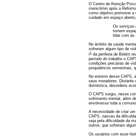
O Centro de Atenção Psicos
manicômio após a Reforma 
como objetivo promover a 
cuidado em espaço aberto, 
Os serviços 
tornem espaç
lidar com as
No âmbito da saúde mental
sofreram algum tipo de vi
1
I
da periferia de Belém r
período do trabalho o CAP
condições precárias de vi
psiquiátricos semestrais,
No entorno desse CAPS, a 
seus moradores. Distante 
doméstica, desordens econ
O CAPS surgiu, nesse cont
sofrimento mental, além d
envolvesse toda a comuni
A necessidade de criar u
CAPS, nasceu da dificulda
seja pela dificuldade da m
outros, que sofreram algum
Os usuários com esse his