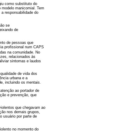
giu como substituto do
do modelo manicomial. Tem
 a responsabilidade do
não se
deixando de
anto de pessoas que
cia profissional num CAPS
vidas na comunidade. No
zes, relacionados às
liviar sintomas e laudos
qualidade de vida dos
ência urbana e a
, incluindo os mentais.
atenção ao portador de
ação e prevenção, que
violentos que chegavam ao
ação nos demais grupos,
o usuário por parte de
iolento no momento do