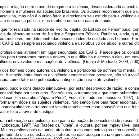
imples relação entre o uso de drogas e a violência, desconsiderando aspectos
 homens e mulheres na sociedade brasileira. Os autores reconhecem que o us
asculina, mas não é o único fator, e direcionam seu estudo para a violênci
ça e segurança pública, mas também como um caso de saúde.
ue foi realizado na cidade de Recife, capital do Estado de Pernambuco, con
cia de gênero no setor de Justiça e Segurança Pública. Ratificou, ainda, que,
para mulheres, em detrimento das necessidades de cuidado aos homens. Em 
 CAPS ad, sempre associando violência e uso abusivo de álcool e outras dr
 profissionais atribuem um lugar secundário aos CAPS. Parece que os cons
os para transtornos mentais graves, o que dificulta o acesso a eles, em cas
heres envolvidos em situações de violência. (Granja & Medrado, 2009, p.30
ão dos homens como autores da violência e portadores de sofrimento mental, 
s. A relação entre loucura e violência sempre esteve presente, não só a vio
ura como fator que potencializa a disposição para o ato violento.
mado louco é considerado inimputável, por estar desprovido de razão, e cons
onsabilidade por seus atos. Por séculos, o tratamento a que eram submetid
eeducar. Em sua obra "Vigiar e Punir", Foucalt (citado por Lobosque, 1997), de
ormar em dóceis os sujeitos violentos. Não sendo livre para fazer escolhas, 
paradoxalmente o tratamento visaria restabelecer essa consciência que foi p
a ser feito através de castigos.
ra a internação compulsória, que partia da noção de periculosidade presumid
r Lobosque, 1997) "As Razões da Tutela", a loucura, por ser imprevisível, p
o. Muitos profissionais da saúde atribuíam a algumas patologias uma conexão 
eríodo de crise ou estáveis, infratores ou não, adequar-se-ia o princípio de i