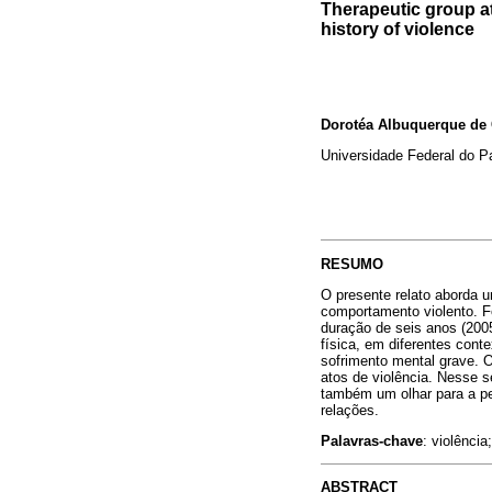
Therapeutic group a
history of violence
Dorotéa Albuquerque de 
Universidade Federal do P
RESUMO
O presente relato aborda 
comportamento violento. F
duração de seis anos (200
física, em diferentes cont
sofrimento mental grave. 
atos de violência. Nesse s
também um olhar para a pe
relações.
Palavras-chave
: violênci
ABSTRACT