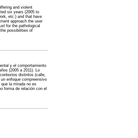
fering and violent
ted six years (2005 to
ork, etc.) and that have
tment approach the user
ust for the pathological
he possibilities of
ental y el comportamiento
años (2005 a 2011). Lo
ontextos distintos (calle,
vo un enfoque compreensivo
r que la mirada no es
o forma de relación con el