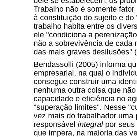
dele se estabelecem, os probl
Trabalho não é somente fator 
à constituição do sujeito e do 
trabalho habita entre os dive
ele "condiciona a perenização
não a sobrevivência de cada
das mais graves desilusões" (C
Bendassolli (2005) informa qu
empresarial, na qual o indiv
consegue construir uma iden
nenhuma outra coisa que não s
capacidade e eficiência no ag
"superação limites". Nesse "c
vez mais do trabalhador uma p
responsável
integral
por seus 
que impera, na maioria das v