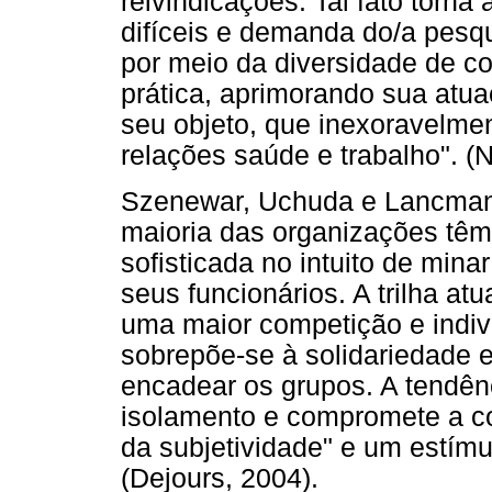
reivindicações. Tal fato torna
difíceis e demanda do/a pesq
por meio da diversidade de co
prática, aprimorando sua atu
seu objeto, que inexoravelme
relações saúde e trabalho". (N
Szenewar, Uchuda e Lancman 
maioria das organizações têm
sofisticada no intuito de mina
seus funcionários. A trilha at
uma maior competição e indi
sobrepõe-se à solidariedade 
encadear os grupos. A tendênc
isolamento e compromete a co
da subjetividade" e um estímu
(Dejours, 2004).