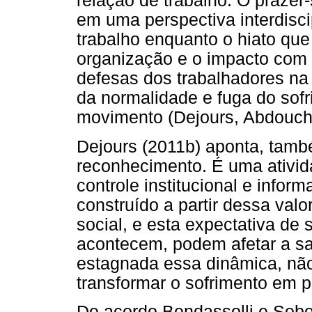
relação de trabalho: O prazer
em uma perspectiva interdiscip
trabalho enquanto o hiato que 
organização e o impacto com a
defesas dos trabalhadores na
da normalidade e fuga do sof
movimento (Dejours, Abdouche
Dejours (2011b) aponta, també
reconhecimento. É uma ativi
controle institucional e infor
construído a partir dessa val
social, e esta expectativa de
acontecem, podem afetar a sa
estagnada essa dinâmica, não 
transformar o sofrimento em p
De acordo Bendassolli e Sobol