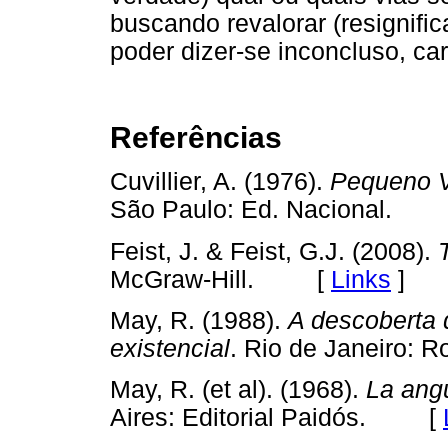
buscando revalorar (resignific
poder dizer-se inconcluso, ca
Referências
Cuvillier, A. (1976).
Pequeno V
São Paulo: Ed. Nacional.
Feist, J. & Feist, G.J. (2008).
McGraw-Hill. [
Links
]
May, R. (1988).
A descoberta 
existencial
. Rio de Janeiro
May, R. (et al). (1968).
La angu
Aires: Editorial Paidós. [