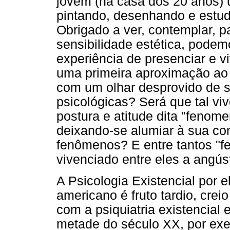
jovem (na casa dos 20 anos) u
pintando, desenhando e estuda
Obrigado a ver, contemplar, pa
sensibilidade estética, podem
experiência de presenciar e viv
uma primeira aproximação ao
com um olhar desprovido de si
psicológicas? Será que tal v
postura e atitude dita "fenome
deixando-se alumiar à sua con
fenômenos? E entre tantos "f
vivenciado entre eles a angús
A Psicologia Existencial por e
americano é fruto tardio, crei
com a psiquiatria existencial
metade do século XX, por exe