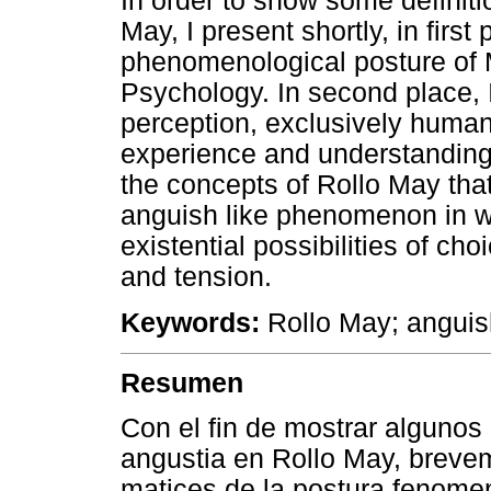
In order to show some definiti
May, I present shortly, in first
phenomenological posture of Ma
Psychology. In second place, I
perception, exclusively hum
experience and understanding 
the concepts of Rollo May that
anguish like phenomenon in wh
existential possibilities of ch
and tension.
Keywords:
Rollo May; anguish
Resumen
Con el fin de mostrar algunos 
angustia en Rollo May, brevem
matices de la postura fenome