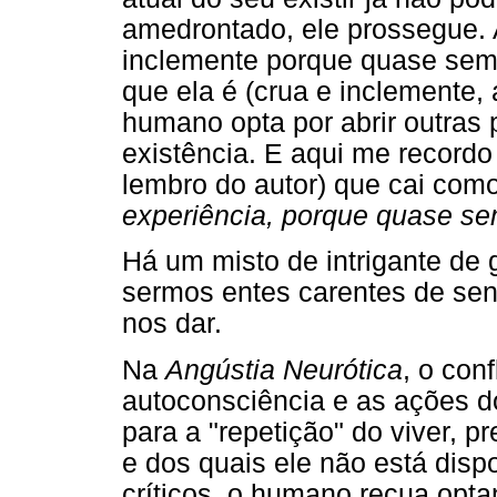
amedrontado, ele prossegue. 
inclemente porque quase semp
que ela é (crua e inclemente, 
humano opta por abrir outras 
existência. E aqui me recordo
lembro do autor) que cai com
experiência, porque quase se
Há um misto de intrigante de 
sermos entes carentes de se
nos dar.
Na
Angústia Neurótica
, o con
autoconsciência e as ações 
para a "repetição" do viver, p
e dos quais ele não está dis
críticos, o humano recua opt