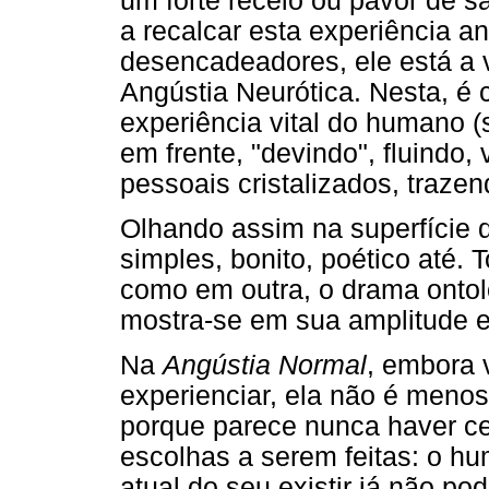
um forte receio ou pavor de 
a recalcar esta experiência a
desencadeadores, ele está a v
Angústia Neurótica. Nesta, é 
experiência vital do humano (
em frente, "devindo", fluindo
pessoais cristalizados, trazen
Olhando assim na superfície d
simples, bonito, poético até.
como em outra, o drama ontol
mostra-se em sua amplitude e
Na
Angústia Normal
, embora 
experienciar, ela não é menos 
porque parece nunca haver ce
escolhas a serem feitas: o h
atual do seu existir já não p