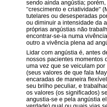
sendo ainda angústia; porém,
"crescimento e criatividade" 
tutelares ou desesperadas por
ou diminuir a intensidade da 
próprias angústias não trabal
encontrar-se-ia numa vivência
outro a vivência plena ad angú
Lidar com angústia é, antes d
nossos pacientes momentos de
uma vez que se veiculam por e
(seus valores de que fala May)
encaradas de maneira flexíve
seu brilho peculiar, e trabalh
os valores (os significados) s
angustia-se e pela angústia e
verdade) qual ou quais vias s