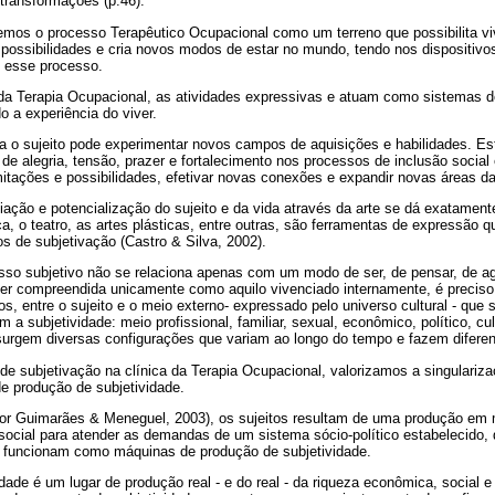
ransformações (p.46).
emos o processo Terapêutico Ocupacional como um terreno que possibilita vi
e possibilidades e cria novos modos de estar no mundo, tendo nos dispositivos 
m esse processo.
a Terapia Ocupacional, as atividades expressivas e atuam como sistemas d
o a experiência do viver.
tica o sujeito pode experimentar novos campos de aquisições e habilidades. E
legria, tensão, prazer e fortalecimento nos processos de inclusão social e c
mitações e possibilidades, efetivar novas conexões e expandir novas áreas da
iação e potencialização do sujeito e da vida através da arte se dá exatament
ça, o teatro, as artes plásticas, entre outras, são ferramentas de expressão q
s de subjetivação (Castro & Silva, 2002).
sso subjetivo não se relaciona apenas com um modo de ser, de pensar, de agi
ser compreendida unicamente como aquilo vivenciado internamente, é precis
os, entre o sujeito e o meio externo- expressado pelo universo cultural - qu
 a subjetividade: meio profissional, familiar, sexual, econômico, político, cult
urgem diversas configurações que variam ao longo do tempo e fazem diferent
e subjetivação na clínica da Terapia Ocupacional, valorizamos a singulariza
e produção de subjetividade.
por Guimarães & Meneguel, 2003), os sujeitos resultam de uma produção em 
 social para atender as demandas de um sistema sócio-político estabelecido,
 funcionam como máquinas de produção de subjetividade.
ade é um lugar de produção real - e do real - da riqueza econômica, social e 