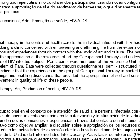
no grupo repercutiram no cotidiano dos participantes, criando novas configur
naram a apropriação de si e do sentimento de bem-estar, o que diretamente r
as pessoas.
Ocupacional; Arte; Produção de saúde; HIV/AIDS.
al therapy in the context of health care to the individual infected with HIV has
oing a clinic concerned with empowering and affirming life from the expansion
ions and experiences through contact with the world of art and culture. The re
the appropriation of the resources of art, by Occupational Therapy and unde
 life of HIV-infected subject. Participants were members of the Reference Unit I
em of Para. Data were collected through questionnaires, semi - structured in
 indicate that the experiences in the group of Occupational Therapy impacted t
ings and enabling discoveries that provided the appropriation of self and sens
ovement in quality of life of these people.
erapy; Art; Production of health; HIV / AIDS
ocupacional en el contexto de la atención de salud a la persona infectada con 
s de hacer un centro sanitario con la autorización y la afirmación de la vida 
ión de nuevas conexiones y experiencias a través del contacto con el mundo de
uvo como objetivo ampliar la discusión sobre la apropiación de los recursos d
ómo las actividades de expresión afecta a la vida cotidiana de los sujetos i
os de la Unidad de Enfermedades Infecciosas y Parasitarias de referencia (
gidos a través de cuestionarios, entrevistas semi - estructuradas y la partici