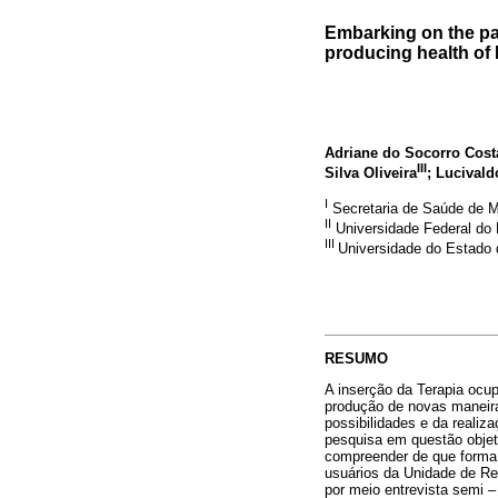
Embarking on the pat
producing health of 
Adriane do Socorro Costa
III
Silva Oliveira
; Lucivald
I
Secretaria de Saúde de 
II
Universidade Federal do 
III
Universidade do Estado
RESUMO
A inserção da Terapia ocup
produção de novas maneiras
possibilidades e da realiz
pesquisa em questão objet
compreender de que forma a
usuários da Unidade de Re
por meio entrevista semi –