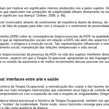
am por implicar em significados internos produzidos nos e pelos sujeitos. D
os que repercutem nas produções de subjetividade influem diretamente na ma
e significam sua doença" (Seben, 2008, p. 66).
ser vivenciados através de sentimentos de impotência diante da doença, de 
 de falta de preparo para lidar com a situação e o sentimento de proximidad
stanha (2006) sobre as consequências biopsicossociais da AIDS na qualidade 
am que as representações sociais em relação a AIDS vão além dos aspectos b
egação, o estigma e a inserção social. Tais representações influenciam e or
lamento social, manutenção das relações interpessoais e vida sexual.
 biopsicossociais da presença da AIDS na vida dos sujeitos interferem diret
esmos, aspecto em que a Terapia Ocupacional -apropriando-se das linguagens
ente no sentido da autonomia e do melhor envolvimento dessas pessoas em su
al: interfaces entre arte e saúde
istórica da Terapia Ocupacional, a normatização dos corpos e dos fazeres tem
ada vez mais emergem intervenções que subvertem essa lógica de controle 
comprometem-se com a expansão da vida e respeito às singularidades (Sieg
essa leitura processual e histórica da Terapia Ocupacional, também nos a
s "moldes" da modernidade. Deste modo, nosso horizonte converge para u
e e não como ausência de doença.