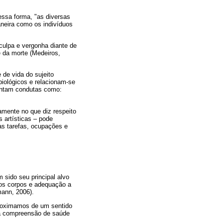
essa forma, "as diversas
neira como os indivíduos
culpa e vergonha diante de
e da morte (Medeiros,
de vida do sujeito
iológicos e relacionam-se
ientam condutas como:
amente no que diz respeito
 artísticas – pode
as tarefas, ocupações e
 sido seu principal alvo
dos corpos e adequação a
mann, 2006).
proximamos de um sentido
ma compreensão de saúde