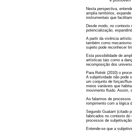
e promovem t
Nesta perspectiva, entend
amplia territórios, expand
instrumentais que facilita
Desde modo, no contexto d
potencialização, expandind
A partir da vivência artís
também como mecanismo de a
sujeito pode reconhecer li
Esta possibilidade de ampl
artísticas tais como a dan
recomposição dos universo
Para Rolnik (2010) o proce
A subjetividade não pode 
um conjunto de forças/flux
meios variáveis que habitam
movimento fluido. Assim, s
Ao falarmos de processos d
rompimento com a lógica d
Segundo Guatarri (citado 
fabricados no contexto do
processos de subjetivação
Entende-se que a subjetivid