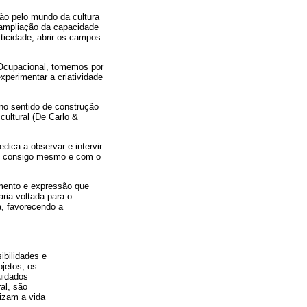
ão pelo mundo da cultura
 ampliação da capacidade
sticidade, abrir os campos
 Ocupacional, tomemos por
xperimentar a criatividade
no sentido de construção
 cultural (De Carlo &
ica a observar e intervir
tro consigo mesmo e com o
cimento e expressão que
aria voltada para o
a, favorecendo a
ibilidades e
bjetos, os
uidados
al, são
izam a vida