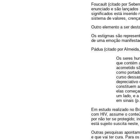
Foucault (citado por Seben
enunciado e são lançados
significados está inserido
sistema de valores, crença
Outro elemento a ser dest
Os estigmas são represent
de uma emoção manifestada
Pádua (citado por Almeida,
Os seres hum
que contém a
acometido sã
como portado
curso dessas
depreciativo
constituem a
elas começam
um lado, e a
em sinais (p.
Em estudo realizado no Br
com HIV, assume o conteúd
por não ter se protegido; 
está sujeito suscita neste
Outras pesquisas apontam 
e que vai ter cura. Para o