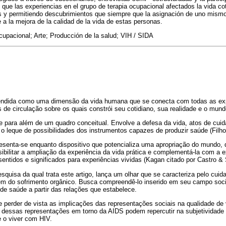
que las experiencias en el grupo de terapia ocupacional afectados la vida cot
 y permitiendo descubrimientos que siempre que la asignación de uno mismo 
 a la mejora de la calidad de la vida de estas personas.
cupacional; Arte; Producción de la salud; VIH / SIDA
ndida como uma dimensão da vida humana que se conecta com todas as expe
de circulação sobre os quais constrói seu cotidiano, sua realidade e o mund
e para além de um quadro conceitual. Envolve a defesa da vida, atos de cui
 o leque de possibilidades dos instrumentos capazes de produzir saúde (Filho
esenta-se enquanto dispositivo que potencializa uma apropriação do mundo, 
ibilitar a ampliação da experiência da vida prática e complementá-la com a 
sentidos e significados para experiências vividas (Kagan citado por Castro & 
squisa da qual trata este artigo, lança um olhar que se caracteriza pelo cuid
ém do sofrimento orgânico. Busca compreendê-lo inserido em seu campo social
de saúde a partir das relações que estabelece.
 perder de vista as implicações das representações sociais na qualidade de v
dessas representações em torno da AIDS podem repercutir na subjetividade 
e o viver com HIV.