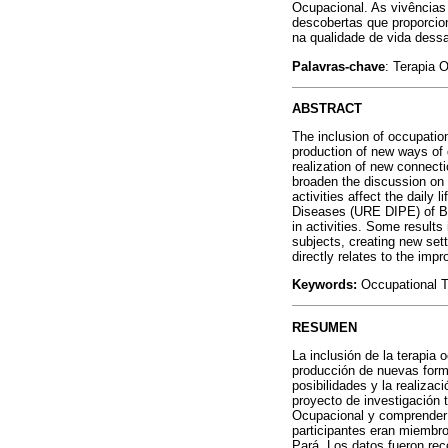
Ocupacional. As vivências 
descobertas que proporcio
na qualidade de vida dess
Palavras-chave
: Terapia 
ABSTRACT
The inclusion of occupation
production of new ways of d
realization of new connect
broaden the discussion on 
activities affect the daily
Diseases (URE DIPE) of Bel
in activities. Some results
subjects, creating new sett
directly relates to the impr
Keywords:
Occupational Th
RESUMEN
La inclusión de la terapia 
producción de nuevas forma
posibilidades y la realizac
proyecto de investigación t
Ocupacional y comprender c
participantes eran miembr
Pará. Los datos fueron reco