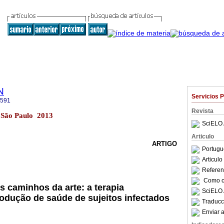
N
Servicios 
2591
Revista
 São Paulo 2013
SciELO 
Articulo
ARTIGO
Portugu
Articul
Referenc
Como ci
 caminhos da arte: a terapia
SciELO 
odução de saúde de sujeitos infectados
Traducc
Enviar a