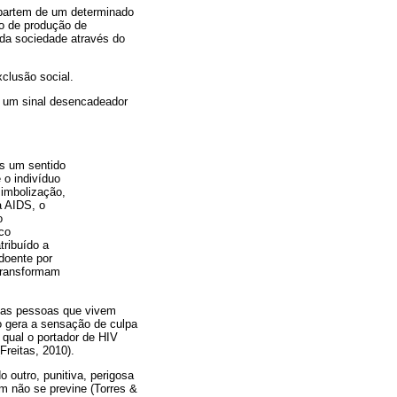
e partem de um determinado
o de produção de
 da sociedade através do
clusão social.
o um sinal desencadeador
es um sentido
 o indivíduo
simbolização,
a AIDS, o
o
ico
tribuído a
doente por
 transformam
a as pessoas que vivem
o gera a sensação de culpa
 qual o portador de HIV
Freitas, 2010).
outro, punitiva, perigosa
m não se previne (Torres &