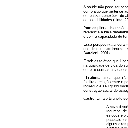
A saúde não pode ser pens
como algo que pertence ao
de realizar conexões, de af
de possibilidades (Lima, 20
Para ampliar a discussão 
referência a ideia defendi
e com a capacidade de ter 
Essa perspectiva ancora m
dos direitos substanciais, r
Bartalotti, 2001).
É sob essa ótica que Liber
na qualidade de vida do su
outro, e com as atividades 
Ela afirma, ainda, que a "
facilita a relação entre o
indivíduo e seu grupo soci
construção social de espa
Castro, Lima e Brunello s
A nova direç
recursos, de 
estudos e o 
pessoais, os 
alguns exemp