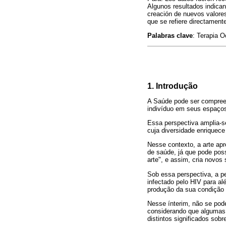
Algunos resultados indican 
creación de nuevos valores
que se refiere directamente
Palabras clave
: Terapia O
1. Introdução
A Saúde pode ser compree
indivíduo em seus espaços 
Essa perspectiva amplia-s
cuja diversidade enriquece
Nesse contexto, a arte apr
de saúde, já que pode poss
arte", e assim, cria novos 
Sob essa perspectiva, a pe
infectado pelo HIV para al
produção da sua condição 
Nesse ínterim, não se pode
considerando que algumas 
distintos significados sobr