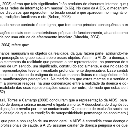
, 2008) afirma que tais significados "são produtos de discursos internos qu
 pelas redes de informação em massa" (p.66). No caso da AIDS, o mecanism
 nos discursos que repercutem no tecido social e que aparecem no imaginário
s, tradições familiares e etc (Seben, 2008).
acado nesse contexto é o estigma, que tem como principal consequência a ex
ações sociais com características próprias de funcionamento, atuando com
 por uma atitude de afastamento imediato (Almeida, 2004).
 2004) refere que:
anos manipulam os objetos da realidade, da qual fazem parte, atribuindo-lh
 percepção do grupo social sobre esses objetos. Assim, a AIDS, a doença, e
o elementos da realidade que passam a ser representados, no processo de 
res de um sentido, um significado, construído socialmente, e que no caso d
 representações teve um resultado profundamente depreciativo. Esse sentid
 constitui o núcleo do estigma do qual as marcas físicas e o diagnóstico méd
s manifestações perceptíveis. Na medida em que estas marcas e o sentido a
 a provocar reações, há uma condenação entre a realidade da doença e do 
 realidade das suas representações sociais por outro, de modo que estas se
52).
asil, Torres e Camargo (2008) concluíram que a representação da AIDS, par
o de doença crônica incurável e ligada à morte. A descoberta do diagnóstic
indignação e revolta por ter se contaminado. O processo de exclusão social ao
, o desejo de que sua condição de soropositividade permaneça no anonimato (
que para a população de um modo geral, a AIDS é entendida como doença do 
s profissionais de saúde, a AIDS assume caráter de doença perigosa e de que