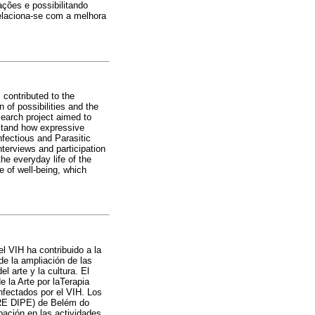
ações e possibilitando
elaciona-se com a melhora
 contributed to the
 of possibilities and the
search project aimed to
rstand how expressive
nfectious and Parasitic
terviews and participation
he everyday life of the
e of well-being, which
el VIH ha contribuido a la
de la ampliación de las
l arte y la cultura. El
e la Arte por laTerapia
nfectados por el VIH. Los
URE DIPE) de Belém do
pación en las actividades.