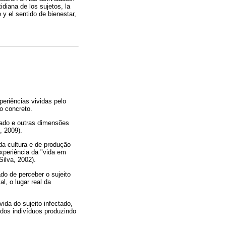
idiana de los sujetos, la
y el sentido de bienestar,
riências vividas pelo
o concreto.
dado e outras dimensões
, 2009).
da cultura e de produção
experiência da "vida em
Silva, 2002).
ado de perceber o sujeito
, o lugar real da
ida do sujeito infectado,
dos indivíduos produzindo