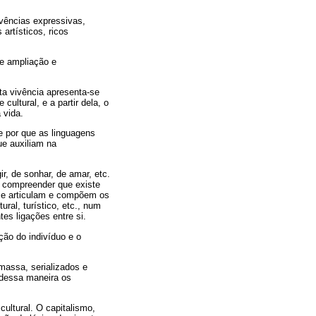
vências expressivas,
artísticos, ricos
e ampliação e
sta vivência apresenta-se
ultural, e a partir dela, o
 vida.
e por que as linguagens
ue auxiliam na
r, de sonhar, de amar, etc.
o compreender que existe
e se articulam e compõem os
ural, turístico, etc., num
es ligações entre si.
ção do indivíduo e o
massa, serializados e
 dessa maneira os
cultural. O capitalismo,