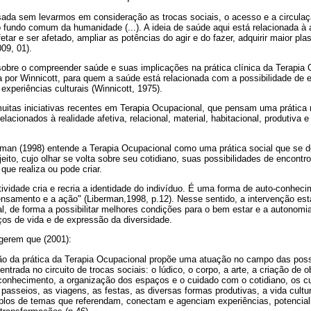
ada sem levarmos em consideração as trocas sociais, o acesso e a circulaç
 fundo comum da humanidade (...). A ideia de saúde aqui está relacionada à
etar e ser afetado, ampliar as potências do agir e do fazer, adquirir maior pla
09, 01).
sobre o compreender saúde e suas implicações na prática clínica da Terapia
da por Winnicott, para quem a saúde está relacionada com a possibilidade de e
experiências culturais (Winnicott, 1975).
uitas iniciativas recentes em Terapia Ocupacional, que pensam uma prática 
elacionados à realidade afetiva, relacional, material, habitacional, produtiva e
man (1998) entende a Terapia Ocupacional como uma prática social que se ded
jeito, cujo olhar se volta sobre seu cotidiano, suas possibilidades de encon
que realiza ou pode criar.
atividade cria e recria a identidade do indivíduo. É uma forma de auto-conhe
 pensamento e a ação" (Liberman,1998, p.12). Nesse sentido, a intervenção est
al, de forma a possibilitar melhores condições para o bem estar e a autonomi
ços de vida e de expressão da diversidade.
ugerem que (2001):
ão da prática da Terapia Ocupacional propõe uma atuação no campo das poss
entrada no circuito de trocas sociais: o lúdico, o corpo, a arte, a criação de o
conhecimento, a organização dos espaços e o cuidado com o cotidiano, os c
passeios, as viagens, as festas, as diversas formas produtivas, a vida cultur
los de temas que referendam, conectam e agenciam experiências, potencial