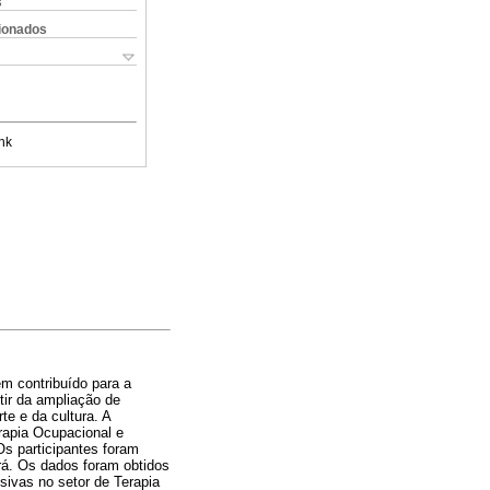
s
cionados
nk
em contribuído para a
tir da ampliação de
e e da cultura. A
rapia Ocupacional e
Os participantes foram
rá. Os dados foram obtidos
sivas no setor de Terapia