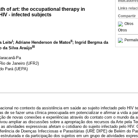
Indicadore
Links rela
h of art: the occupational therapy in
HIV - infected subjects
Compartir
Otros
Otros
Permali
I
II
 Leite
; Adriane Henderson de Matos
; Ingrid Bergma da
III
o da Silva Araújo
Maracanã-Pa
Rio de Janeiro (UFRJ)
 do Pará (UEPA)
acional no contexto da assistência em saúde ao sujeito infectado pelo HIV t
 de se fazer uma clínica preocupada em potencializar e afirmar a vida a par
ação de novas conexões e experiências através do contato com o mundo da art
ivou ampliar as discussões sobre a apropriação dos recursos da Arte pela Te
s atividades expressivas afetam o cotidiano do sujeito infectado pelo HIV. 
ferência de Doenças Infecciosas e Parasitárias (URE DIPE) de Belém do Pa
 estruturada e da participação dos sujeitos em um grupo de atividades expres