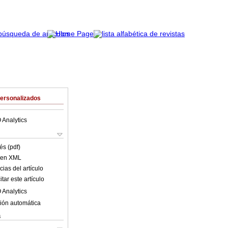
Personalizados
 Analytics
és (pdf)
o en XML
ias del artículo
tar este artículo
 Analytics
ión automática
s