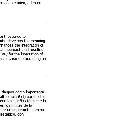
e caso clínico, a fim de
tant resource to
ents, develops the meaning
nhances the integration of
talt approach and resulted
way for the integration of
ical case of structuring, in
os tienpos como importante
alt-terapia (GT) por medio
 con los sueños fortalece la
n los limites de la
ntar un importante camino
gestaltico, con