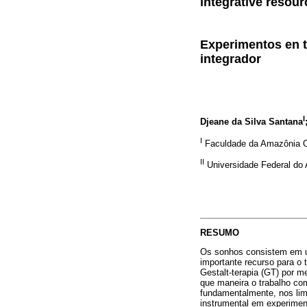
integrative resour
Experimentos en t
integrador
I
Djeane da Silva Santana
I
Faculdade da Amazônia O
II
Universidade Federal do
RESUMO
Os sonhos consistem em u
importante recurso para o 
Gestalt-terapia (GT) por m
que maneira o trabalho com
fundamentalmente, nos lim
instrumental em experimen