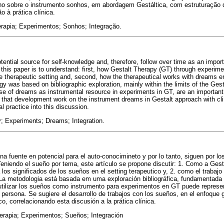
ho sobre o instrumento sonhos, em abordagem Gestáltica, com estruturação d
o à prática clínica.
erapia; Experimentos; Sonhos; Integração.
ential source for self-knowledge and, therefore, follow over time as an impor
this paper is to understand: first, how Gestalt Therapy (GT) through experim
e therapeutic setting and, second, how the therapeutical works with dreams e
y was based on bibliographic exploration, mainly within the limits of the Ges
 use of dreams as instrumental resource in experiments in GT, are an important 
 that development work on the instrument dreams in Gestalt approach with clin
cal practice into this discussion.
; Experiments; Dreams; Integration.
a fuente en potencial para el auto-conocimineto y por lo tanto, siguen por l
 Teniendo el sueño por tema, este artículo se propone discutir: 1. Como a Gest
los significados de los sueños en el setting terapeutico y, 2. como el trabajo
 La metodologia está basada em uma exploración bibliográfica, fundamentada e
utilizar los sueños como instrumento para experimentos en GT puede represe
a persona. Se sugiere el desarrollo de trabajos con los sueños, en el enfoque 
co, correlacionando esta discusión a la prática clínica.
erapia; Experimentos; Sueños; Integración