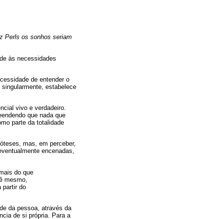
tz Perls os sonhos seriam
ende às necessidades
cessidade de entender o
 singularmente, estabelece
cial vivo e verdadeiro.
preendendo que nada que
mo parte da totalidade
póteses, mas, em perceber,
 eventualmente encenadas,
 mais do que
cê mesmo,
partir do
ade da pessoa, através da
ia de si própria. Para a