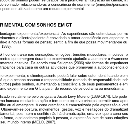
006), os sonhos podem se usados para promover a integração do cliente, a 
 do sonhador relacionando-as à consciência de sua mente (emoções/pensam
ho pode ser utilizado como um recurso experimental.
RIMENTAL COM SONHOS EM GT
ordagem experimental/experiencial. As experiências são estimuladas por m
rimentos o cliente/paciente é convidado a tomar consciência dos aspectos r
ndo-o a novas formas de pensar, sentir, a fim de que possa movimentar-se ou 
 1999).
GT concentra-se nas sensações, emoções, tensões musculares, impulsos, p
entos que emergem durante o experimento ajudarão a aumentar a Awareness 
tamentos criativos. De acordo com Seligman (2006) são formas de experime
trabalhos para casa ou outras atividades que promovam a autoconsciência do
o experimento, o cliente/paciente poderá falar sobre este, identificando el
irá que a pessoa assuma a responsabilidade (tomada de responsabilidade indiv
s outros) pelos sonhos, aumentando a consciência de seus pensamentos e 
omo experimento em GT, a partir do recurso de psicodrama ou monodrama.
lizado inicialmente pelo psiquiatra Jacob Levy Moreno (1889-1974). Ele pode
lma humana mediante a ação e tem como objetivo principal permitir uma apro
flito atual emergente. A cena dramática é caracterizada pela expressão e ve
 Observam-se postura, movimentos, gestos, voz e hesitações do dramatizador
ndamental, pois, sem o conflito não há dramatização, uma vez que a cena será
a forma, o psicodrama propicia à pessoa, a expressão livre de suas criaçõ
 seu mundo interno (MELO, 2007).