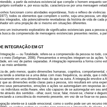
ntendido, a partir da estrutura existencial que compõe o homem enquanto s
o próprio sonhador e, por essa razão, caracteriza-se por uma mensagem vela
onhos funcionam como atividades espontâneas, fruto e reflexo de vivências 
 (1977), todos os elementos que compõem o sonho, seja uma pessoa, um obj
tos integrados, são potencialmente reveladoras da história de vida de cada 
sonhador em uma projeção de si mesmo em situações diferentes.
omo um instrumento exploratório de significados existenciais para a pessoa
 busca da compreensão de mensagens existenciais presentes nestes, a parti
E INTEGRAÇÃO EM GT
Integração ― ou Totalidade, refere-se a compreensão da pessoa no todo, co
m o meio (Seligman, 2006). Pensamentos e emoções integram-se às ações. V
ade, em vez de partes separadas. A integração representa a forma como es
se ao meio ambiente.
ia de, pelo menos, quatro dimensões humanas, cognitiva, comportamental, se
a tende a orientar-se a uma delas com mais frequência, ou ainda, que o indi
ssivamente em uma dimensão mais do que na outra. A integração envolve a 
 que as dimensões estão claras para a pessoa, isto resultará em uma experiê
mo seus pensamentos, emoções e ações se autorregulam em respostas às 
s indivíduos estão Aware, eles são capazes de se autorregular em seu amb
 através dos sentidos - olhar, ouvir, tocar, falar, mover-se, cheirar e degust
ienciando a consciência do momento presente, em vez de se fixar-se no passa
egração oriente-se à saúde emocional, como o sonho pode ser um recurso int