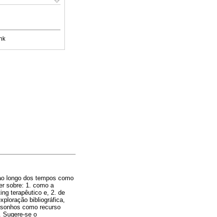
nk
 ao longo dos tempos como
er sobre: 1. como a
ng terapêutico e, 2. de
ploração bibliográfica,
s sonhos como recurso
. Sugere-se o