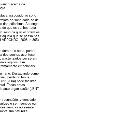
 avanço acerca da
ogia.
estava associado ao sono
relata ao sono daria-se de
o das pálpebras. Ao longo
ando que os sonhos teria
do sono na qual ocorrem os
ar àquela que se passa nas
ALARRONDO, 2008, p.365).
m durante o sono, porém,
ia dos sonhos acontece
caracterizados por serem
 mais lógicos. Em
extremamente emocionais.
o humano. Destacando como
ual, perda do tônus
nt (2004) pode facilitar
ral. Todas estas
de auto-organização (LENT,
 secundário, vivenciado
onfuso e sem sentido ou,
tes teóricas apresentem
sobre sua natureza.