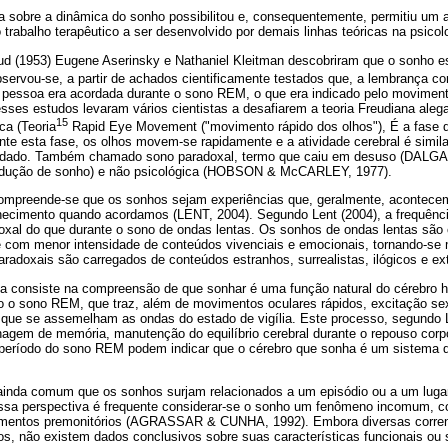
ca sobre a dinâmica do sonho possibilitou e, consequentemente, permitiu um
 trabalho terapêutico a ser desenvolvido por demais linhas teóricas na psicol
ud (1953) Eugene Aserinsky e Nathaniel Kleitman descobriram que o sonho 
ervou-se, a partir de achados cientificamente testados que, a lembrança cor
 pessoa era acordada durante o sono REM, o que era indicado pelo moviment
sses estudos levaram vários cientistas a desafiarem a teoria Freudiana aleg
15
ca (Teoria
Rapid Eye Movement ("movimento rápido dos olhos"), É a fase 
nte esta fase, os olhos movem-se rapidamente e a atividade cerebral é simil
ordado. Também chamado sono paradoxal, termo que caiu em desuso (DALG
rodução de sonho) e não psicológica (HOBSON & McCARLEY, 1977).
compreende-se que os sonhos sejam experiências que, geralmente, acontece
ecimento quando acordamos (LENT, 2004). Segundo Lent (2004), a frequênc
oxal do que durante o sono de ondas lentas. Os sonhos de ondas lentas são 
e com menor intensidade de conteúdos vivenciais e emocionais, tornando-se
paradoxais são carregados de conteúdos estranhos, surrealistas, ilógicos e 
cia consiste na compreensão de que sonhar é uma função natural do cérebr
o o sono REM, que traz, além de movimentos oculares rápidos, excitação sex
que se assemelham as ondas do estado de vigília. Este processo, segundo Le
em de memória, manutenção do equilíbrio cerebral durante o repouso corpo
 período do sono REM podem indicar que o cérebro que sonha é um sistema 
inda comum que os sonhos surjam relacionados a um episódio ou a um lugar
ssa perspectiva é frequente considerar-se o sonho um fenômeno incomum, c
mentos premonitórios (AGRASSAR & CUNHA, 1992). Embora diversas corren
os, não existem dados conclusivos sobre suas características funcionais ou 