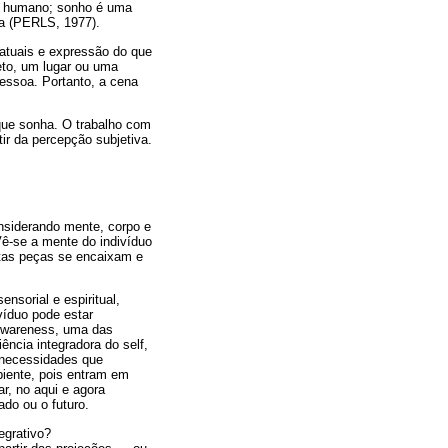
er humano; sonho é uma
da (PERLS, 1977).
atuais e expressão do que
eto, um lugar ou uma
pessoa. Portanto, a cena
 que sonha. O trabalho com
r da percepção subjetiva.
nsiderando mente, corpo e
ê-se a mente do indivíduo
tas peças se encaixam e
nsorial e espiritual,
víduo pode estar
Awareness, uma das
ncia integradora do self,
necessidades que
iente, pois entram em
ar, no aqui e agora
do ou o futuro.
egrativo?