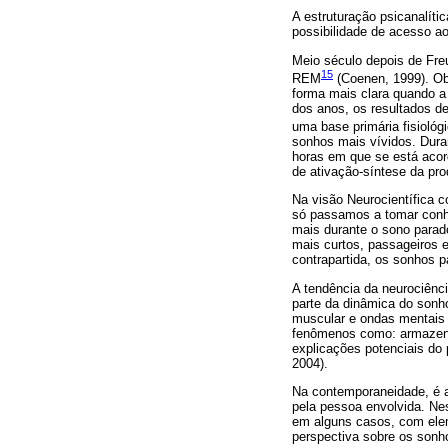
A estruturação psicanalíti
possibilidade de acesso ao
Meio século depois de Fre
15
REM
(Coenen, 1999). Obs
forma mais clara quando a
dos anos, os resultados de
uma base primária fisiológi
sonhos mais vívidos. Dura
horas em que se está ac
de ativação-síntese da p
Na visão Neurocientífica 
só passamos a tomar conh
mais durante o sono parad
mais curtos, passageiros 
contrapartida, os sonhos 
A tendência da neurociên
parte da dinâmica do sonh
muscular e ondas mentais 
fenômenos como: armazenag
explicações potenciais do
2004).
Na contemporaneidade, é a
pela pessoa envolvida. Ne
em alguns casos, com ele
perspectiva sobre os sonh