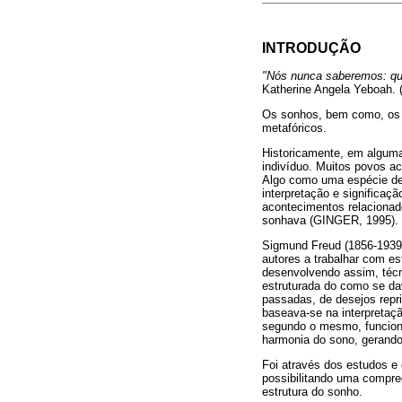
INTRODUÇÃO
"Nós nunca saberemos: qu
Katherine Angela Yeboah. (
Os sonhos, bem como, os p
metafóricos.
Historicamente, em alguma
indivíduo. Muitos povos ac
Algo como uma espécie de 
interpretação e significa
acontecimentos relacionad
sonhava (GINGER, 1995).
Sigmund Freud (1856-1939
autores a trabalhar com es
desenvolvendo assim, técn
estruturada do como se da
passadas, de desejos repr
baseava-se na interpretaçã
segundo o mesmo, funcion
harmonia do sono, gerando
Foi através dos estudos e
possibilitando uma compre
estrutura do sonho.