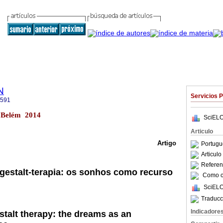
N
Servicios 
2591
2 Belém 2014
SciELO
Articulo
Artigo
Portugu
Articul
Referenc
estalt-terapia: os sonhos como recurso
Como ci
SciELO
Traducc
Indicadore
stalt therapy: the dreams as an