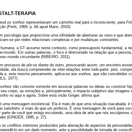
STALT-TERAPIA
reud
os sonhos representavam um caminho real para o inconsciente, para Fri
ação
(Perls, 1969, p. 66 apud Mann, 2010).
em psicologia que proporciona uma infinidade de aberturas ao novo e que at
erizam-se por redes relacionais complexas e por mudanças constantes.
a humana, a GT assume neste contexto, como pressuposto fundamental, a ne
o-mundo. Em outras palavras, o foco é direcionado na relação que a pessoa,
o seu mundo circundante (RIBEIRO, 2011).
 processo de pôr-se diante do outro, provocando assim, um encontro existen
idade, ela busca compreender as inter-relações entre todo-parte, pois, com
da e, este mesmo pensamento, aplica-se aos sonhos, que são concebidos co
RLS, 1977).
sonhos não consiste somente em associar palavras ou ideias ou construir hi
seu corpo, as emoções e, principalmente, o impacto subjetivo das imagens
sonho no aqui e agora. Sobre esta visão Ginger, afirma que:
o é uma mensagem existencial. Ela é mais do que uma situação inacabada; é
o satisfeito; é mais do que um profecia. É uma mensagem de você para vo
r parte de você que esteja escutando, uma obra de arte que nós esculpimos a 
ador (GINGER, 1995, p. 27).
 os conflitos interiores produzidos pela alienação de aspectos da personalid
preendê-lo em um dado momento, ante a possibilidade de tomada de consciênc