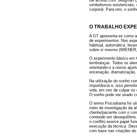
De acordo com Seligman (2
simbolismos existenciais,
corporal. Para isto, o son
O TRABALHO EXPE
A GT apresenta-se como ab
de experimentos. Nos expe
habitual, automática, leva
sobre si mesmo (WIENER,
O experimento básico em 
lembranças. Todos os elem
orientando-o a novos ajus
encenação, dramatização, 
Na utilização do sonho com
importância e, isso permit
vida, em vez de culpar o
O sonho pode ser usado c
O termo Psicodrama foi uti
meio de investigação da a
cliente/paciente com o con
conteúdo em desequilíbrio.
o conflito exerce papel fu
execução da técnica. Dess
com base nas criações do