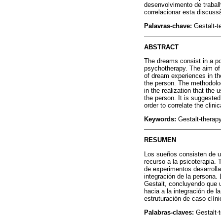
desenvolvimento de trabal
correlacionar esta discussã
Palavras-chave:
Gestalt-t
ABSTRACT
The dreams consist in a pot
psychotherapy. The aim of 
of dream experiences in th
the person. The methodolog
in the realization that the
the person. It is suggested
order to correlate the clini
Keywords:
Gestalt-therapy
RESUMEN
Los sueños consisten de un
recurso a la psicoterapia.
de experimentos desarrolla 
integración de la persona.
Gestalt, concluyendo que 
hacia a la integración de l
estruturación de caso clíni
Palabras-claves:
Gestalt-t