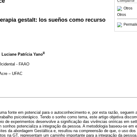
ce
Compartir
Otros
Otros
erapia gestalt: los sueños como recurso
Permali
I
I
; Luciane Patrícia Yano
cidental - FAAO
 Acre – UFAC
ma fonte em potencial para o autoconhecimento e, por esta razão, seguem
trabalho psicoterápico. Tendo o sonho como tema, este artigo objetiva discorr
eio de experimentos desenvolve a significação das vivências oníricas em setti
 sonhos potencializa a integração da pessoa. A metodologia baseou-se em ex
ites da abordagem Gestáltica e, resultou na compreensão de que, o uso do
tos na GT, representam um caminho importante para a integração da pessoa