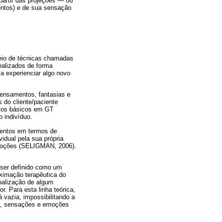
partir das projeções ― ou
entos) e de sua sensação
eio de técnicas chamadas
ealizados de forma
a experienciar algo novo
ensamentos, fantasias e
do cliente/paciente
ntos básicos em GT
 indivíduo.
ementos em termos de
idual pela sua própria
emoções (SELIGMAN, 2006).
 ser definido como um
ximação terapêutica do
rbalização de algum
. Para esta linha teórica,
 vazia, impossibilitando a
es, sensações e emoções