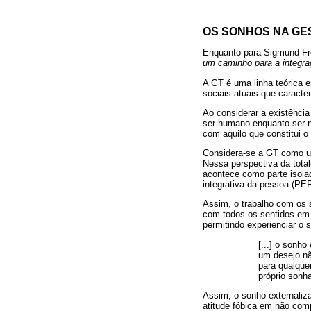
OS SONHOS NA GE
Enquanto para Sigmund F
um caminho para a integr
A GT é uma linha teórica 
sociais atuais que caract
Ao considerar a existênci
ser humano enquanto ser-n
com aquilo que constitui 
Considera-se a GT como um
Nessa perspectiva da total
acontece como parte isola
integrativa da pessoa (PE
Assim, o trabalho com os 
com todos os sentidos em 
permitindo experienciar o 
[...] o sonh
um desejo nã
para qualque
próprio sonh
Assim, o sonho externaliza
atitude fóbica em não com