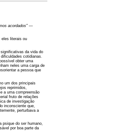
amos acordados"
―
les literais ou
ignificativas da vida do
dificuldades cotidianas.
possível obter uma
tinham neles uma carga de
esorientar a pessoa que
o um dos principais
jos reprimidos,
u-se a uma compreensão
ial fruto de relações
ica de investigação
do inconsciente que,
temente, perturbava a
a psique do ser humano,
sável por boa parte da