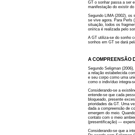
GT o sonhar passa a ser e
manifestação do existir d
Segundo LIMA (2002), os s
se vive agora. Para Perls
situação, todos os fragmen
onírica é realizada pelo 
A GT utiliza-se do sonho c
sonhos em GT se dará pela
A COMPREENSÃO D
Segundo Seligman (2006), 
a relação estabelecida co
e seu corpo como uma unid
como o indivíduo integra-
Considerando-se a existênc
entende-se que cada pesso
bloqueado, presente exce
prioridades da GT. Uma vez
dada a compreensão de co
emergem do meio. Quando o
contato com o meio ambiente
(presentificação) ― exper
Considerando-se que a int