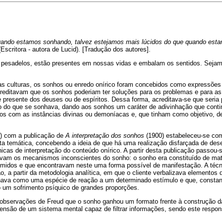
ando estamos sonhando, talvez estejamos mais lúcidos do que quando est
Escritora - autora de Lucid). [Tradução dos autores].
esadelos, estão presentes em nossas vidas e embalam os sentidos. Sejam e
s culturas, os sonhos ou enredo onírico foram concebidos como expressões s
reditavam que os sonhos poderiam ter soluções para os problemas e para as 
presente dos deuses ou de espíritos. Dessa forma, acreditava-se que seria 
ção do que se sonhava, dando aos sonhos um caráter de adivinhação que con
os com as instâncias divinas ou demoníacas e, que tinham como objetivo, d
) com a publicação de
A interpretação dos sonhos
(1900) estabeleceu-se com
ta temática, concebendo a ideia de que há uma realização disfarçada de dese
icas de interpretação do conteúdo onírico. A partir desta publicação passo
vam os mecanismos inconscientes do sonho: o sonho era constituído de mater
imidos e que encontravam neste uma forma possível de manifestação. A técn
o, a partir da metodologia analítica, em que o cliente verbalizava elementos 
ava como uma espécie de reação a um determinado estímulo e que, constan
 um sofrimento psíquico de grandes proporções.
 observações de Freud que o sonho ganhou um formato frente à construção d
ensão de um sistema mental capaz de filtrar informações, sendo este respon