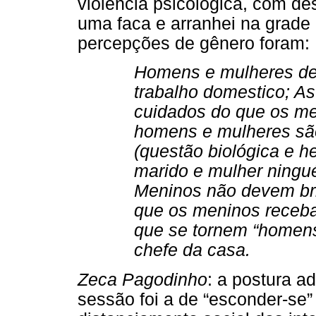
violência psicológica, com d
uma faca e arranhei na grad
percepções de gênero foram:
Homens e mulheres deve
trabalho domestico; A
cuidados do que os m
homens e mulheres são
(questão biológica e h
marido e mulher ningu
Meninos não devem bri
que os meninos receb
que se tornem “homen
chefe da casa.
Zeca Pagodinho
: a postura a
sessão foi a de “esconder-se” 