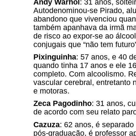
Andy Warhol
: 31 anos, solte
Autodenominou-se Pirado, alud
abandono que vivenciou quan
também apanhava da irmã mai
de risco ao expor-se ao álcoo
conjugais que “não tem futuro”
Pixinguinha
: 57 anos, e 40 
quando tinha 17 anos e ele 16
completo. Com alcoolismo. R
vascular cerebral, entretanto
e motoras.
Zeca Pagodinho
: 31 anos, c
de acordo com seu relato paro
Cazuza
: 62 anos, é separado
pós-graduação, é professor a