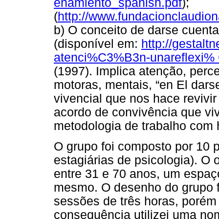
enamiento_spanish.pdf
);
(
http://www.fundacionclaudiona
b) O conceito de darse cuent
(disponível em:
http://gestalt
atenci%C3%B3n-unareflexi%
(1997). Implica atenção, perc
motoras, mentais, “en El da
vivencial que nos hace revivir 
acordo de convivência que v
metodologia de trabalho com
O grupo foi composto por 10 p
estagiárias de psicologia). O 
entre 31 e 70 anos, um espaç
mesmo. O desenho do grupo fo
sessões de três horas, porém
consequência utilizei uma no