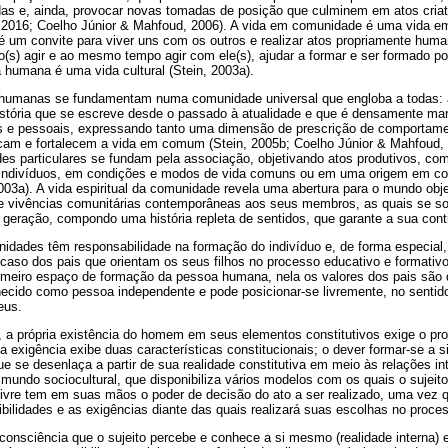
s e, ainda, provocar novas tomadas de posição que culminem em atos criati
a, 2016; Coelho Júnior & Mahfoud, 2006). A vida em comunidade é uma vida
é um convite para viver uns com os outros e realizar atos propriamente human
-lo(s) agir e ao mesmo tempo agir com ele(s), ajudar a formar e ser formado por
a humana é uma vida cultural (Stein, 2003a).
humanas se fundamentam numa comunidade universal que engloba a todas:
tória que se escreve desde o passado à atualidade e que é densamente mar
osos e pessoais, expressando tanto uma dimensão de prescrição de comporta
icam e fortalecem a vida em comum (Stein, 2005b; Coelho Júnior & Mahfoud, 
es particulares se fundam pela associação, objetivando atos produtivos, c
indivíduos, em condições e modos de vida comuns ou em uma origem em c
2003a). A vida espiritual da comunidade revela uma abertura para o mundo ob
 de vivências comunitárias contemporâneas aos seus membros, as quais se 
geração, compondo uma história repleta de sentidos, que garante a sua cont
nidades têm responsabilidade na formação do indivíduo e, de forma especia
caso dos pais que orientam os seus filhos no processo educativo e formativo
rimeiro espaço de formação da pessoa humana, nela os valores dos pais são 
nhecido como pessoa independente e pode posicionar-se livremente, no sentid
eus.
, a própria existência do homem em seus elementos constitutivos exige o pro
 exigência exibe duas características constitucionais; o dever formar-se a 
 se desenlaça a partir de sua realidade constitutiva em meio às relações in
mundo sociocultural, que disponibiliza vários modelos com os quais o sujeito 
 livre tem em suas mãos o poder de decisão do ato a ser realizado, uma vez
bilidades e as exigências diante das quais realizará suas escolhas no proce
consciência que o sujeito percebe e conhece a si mesmo (realidade interna) e