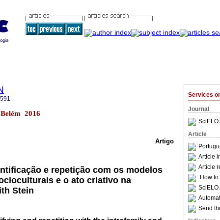
N
Services 
2591
Journal
1 Belém 2016
SciELO 
Article
Artigo
Portugu
Article 
Article 
ntificação e repetição com os modelos
How to c
ocioculturais e o ato criativo na
SciELO 
th Stein
Automati
Send thi