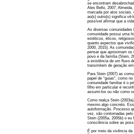
se encontram desabrochada
Ales Bello, 2007; Almeid
marcada por atos sociais, 
ao(s) outro(s) significa vê
possível afirmar que a vid
As diversas comunidades 
comunidade possui uma his
estéticos, éticos, religi
quanto aspectos que vivif
2000, 2015). As comunidad
pensar que aproximam os 
povo e da família (Stein, 
a existência de um fluxo
transmitem de geração em 
Para Stein (2007) as comu
papel de "guias", como no 
comunidade familiar é o p
filho em particular é reco
assumi-los ou não como s
Como realça Stein (2003a)
mesmo algo concreto. Essa
autoformação. Processo que
vez, são contornadas pelo 
Stein (2005a, 2005b) o eu
consciência sobre as possi
É por meio da vivência da 