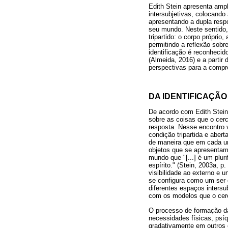
Edith Stein apresenta amp
intersubjetivas, colocand
apresentando a dupla resp
seu mundo. Neste sentido,
tripartido: o corpo próprio
permitindo a reflexão sobr
identificação é reconheci
(Almeida, 2016) e a partir
perspectivas para a comp
DA IDENTIFICAÇÃO
De acordo com Edith Stein,
sobre as coisas que o cer
resposta. Nesse encontro v
condição tripartida e aber
de maneira que em cada um
objetos que se apresentam
mundo que "[...] é um plur
espírito." (Stein, 2003a, 
visibilidade ao externo e u
se configura como um ser 
diferentes espaços intersu
com os modelos que o cer
O processo de formação da
necessidades físicas, psí
gradativamente em outros e