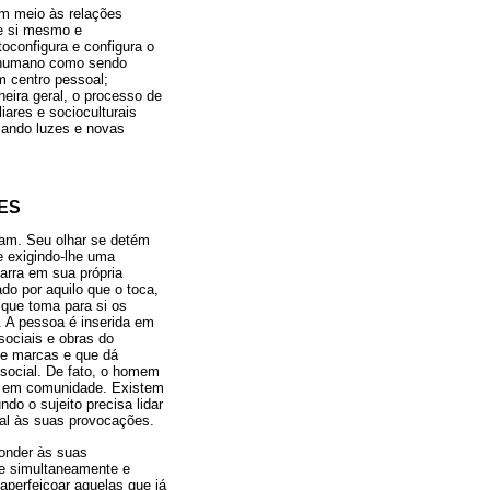
em meio às relações
 e si mesmo e
oconfigura e configura o
to humano como sendo
um centro pessoal;
eira geral, o processo de
ares e socioculturais
nçando luzes e novas
ES
ulam. Seu olhar se detém
e exigindo-lhe uma
arra em sua própria
do por aquilo que o toca,
 que toma para si os
 A pessoa é inserida em
sociais e obras do
ime marcas e que dá
o social. De fato, o homem
da em comunidade. Existem
do o sujeito precisa lidar
al às suas provocações.
ponder às suas
ue simultaneamente e
aperfeiçoar aquelas que já