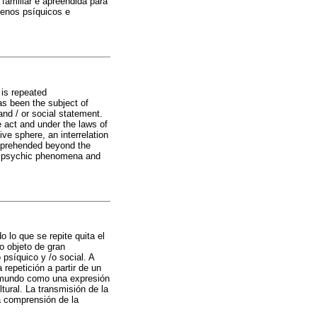
familiar é apreendida para
menos psíquicos e
 is repeated
s been the subject of
nd / or social statement.
e act and under the laws of
ive sphere, an interrelation
apprehended beyond the
en psychic phenomena and
o lo que se repite quita el
o objeto de gran
psíquico y /o social. A
repetición a partir de un
el mundo como una expresión
tural. La transmisión de la
la comprensión de la