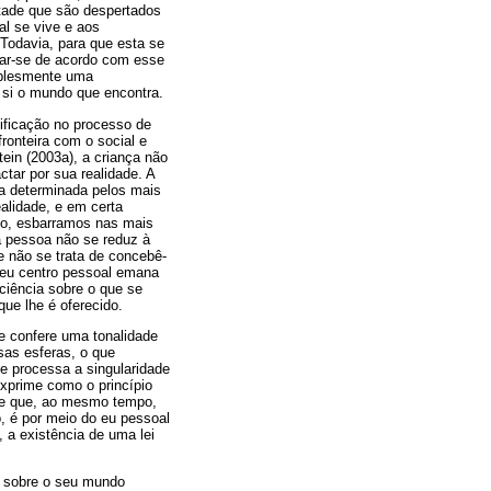
ontade que são despertados
al se vive e aos
Todavia, para que esta se
onar-se de acordo com esse
mplesmente uma
 si o mundo que encontra.
ificação no processo de
fronteira com o social e
ein (2003a), a criança não
tar por sua realidade. A
da determinada pelos mais
alidade, e em certa
nto, esbarramos nas mais
a pessoa não se reduz à
e não se trata de concebê-
 seu centro pessoal emana
ciência sobre o que se
que lhe é oferecido.
e confere uma tonalidade
sas esferas, o que
se processa a singularidade
exprime como o princípio
 e que, ao mesmo tempo,
, é por meio do eu pessoal
 a existência de uma lei
ir sobre o seu mundo