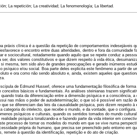
ción; La repetición; La creatividad; La fenomenología; La libertad.
a práxis clínica é a questão da repetição de comportamentos indesejáveis q
esfavorece o encontro entre duas alteridades, dentro e fora da comunidade f
iar e sociocultural, notadamente quando aquilo que se repete conduz a pessoa
 ser, dos valores constitutivos e que dizem respeito à vida ética, desumaniz
se si mesma, tem sido alvo de grandes preocupações e gerado inúmeros estud
to psíquico e/ou social. Boa parte deles explicita este fenômeno a partir de 
oluto e ora como não sendo absoluto e, ainda, existem aqueles que questio
za.
iscípula de Edmund Husserl, oferece uma fundamentação filosófica de forma 
conceitos básicos e fundamentais. As análises steinianas trazem significati
, quando trata da diferenciação entre a dimensão psíquica e a consciência, a 
ossui nas mãos o poder de autodeterminação; o que só é possível em razão d
 que se diferenciam das leis da causalidade psíquica, pois dizem respeito à e
 a categoria do intelecto, que recebe o mundo, e da vontade, que o configura. 
menos psíquicos e culturais, quando os sentidos tomados do mundo cultural,
a realidade psíquica tonalizando-a e fazendo parte da vida interior em conec
 Este processo de tomar os modelos do mundo em que se vive numa perspecti
ssidade própria do humano, que precisa ser preenchido pelo entorno em que
, remete à questão da identificação, repetição e do ato de criação.