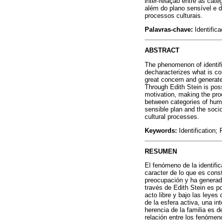
inter-relação entre as cat
além do plano sensível e d
processos culturais.
Palavras-chave:
Identific
ABSTRACT
The phenomenon of identific
decharacterizes what is co
great concern and generate
Through Edith Stein is pos
motivation, making the proc
between categories of huma
sensible plan and the soci
cultural processes.
Keywords:
Identification;
RESUMEN
El fenómeno de la identific
caracter de lo que es const
preocupación y ha generado
través de Edith Stein es po
acto libre y bajo las leyes
de la esfera activa, una in
herencia de la familia es d
relación entre los fenómen