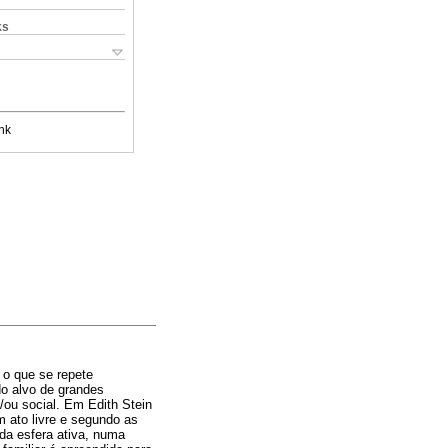
ks
nk
 o que se repete
do alvo de grandes
/ou social. Em Edith Stein
m ato livre e segundo as
da esfera ativa, numa