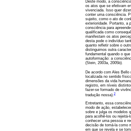
Deste modo, a consciência 
os atos que se efetivam e
vivenciada. Isso quer dize
conter uma consciência. Po
sujeito, como o ato de con
exterioridade. Portanto, a
consciência para apreender
qualificada como consequên
manifestam os atos percept
desta pode o indivíduo tan
quanto refletir sobre o ou
distinguimos outra caract
fundamental quando o que 
autoformação: a consciênc
(Stein, 2003a, 2005b).
De acordo com Ales Bello 
localizada no sentido físi
dimensões da vida humana.
registro, em níveis distin
fazer-se formado de vivên
2
tradução nossa).
Entretanto, essa consciên
modo de ação, estabelecend
sobre e julga os modelos 
para acolhê-los ou rejeitá
conhecer uma pessoa e re
decisão de tomá-la como m
em que se revela e se tor