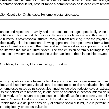
egorias da vida humana com o espaço sociocultural. A transmissão da herança 
o entorno sociocultural, possibilitando a compreensão da relação entre fenô
ação; Repetição; Criatividade; Fenomenologia; Liberdade.
ation and repetition of family and socio-cultural heritage, specifically when it
nstitutive of human and discourages the encounter between two otherness, ha
d numerous psychosocial studies, many of them reducing it the the psychic a
sible clarify this phenomenon, allowing apprehend the repeat event from a fre
ess of identification with the other and with the world as an expression of act
n life with the socio-cultural space. The transmission of family heritage is 
o-cultural environment, enabling the understanding of the relationship betwe
 Repetition; Creativity; Phenomenology; Freedom.
ación y repetición de la herencia familiar y sociocultural, especialmente cuand
itutivo del ser humano y desalienta el encuentro entre dos alteridades, ha sid
 numerosos estudios psicosociales, muchos de ellos reduciéndolo al extrato 
ssible aclarar este fenómeno, lo que permite aprender el acontecimiento de la 
 de la motivación, situando el proceso de la identificación con el otro y con 
terrelación entre las dos categorias de la vida humana con el espacio socio-cul
etenida más allá del plan sensible y el entorno socio cultural, lo que permite 
os psíquicos y procesos culturales.