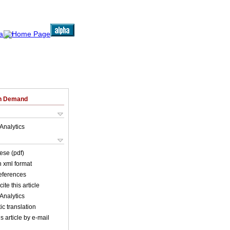
on Demand
Analytics
ese (pdf)
in xml format
references
ite this article
Analytics
c translation
s article by e-mail