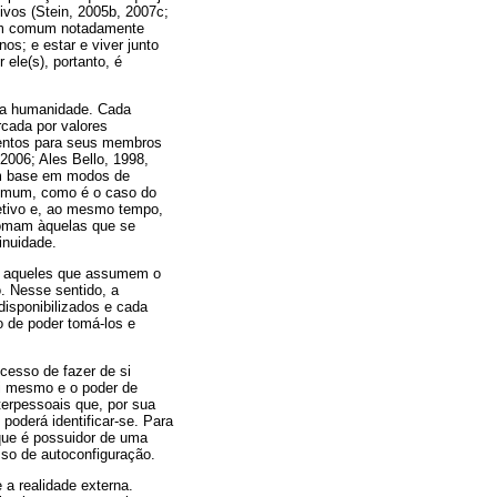
vos (Stein, 2005b, 2007c;
 em comum notadamente
os; e estar e viver junto
 ele(s), portanto, é
 a humanidade. Cada
cada por valores
mentos para seus membros
2006; Ales Bello, 1998,
om base em modos de
omum, como é o caso do
jetivo e, ao mesmo tempo,
somam àquelas que se
inuidade.
l, aqueles que assumem o
. Nesse sentido, a
disponibilizados e cada
o de poder tomá-los e
cesso de fazer de si
si mesmo e o poder de
terpessoais que, por sua
poderá identificar-se. Para
 que é possuidor de uma
sso de autoconfiguração.
 a realidade externa.