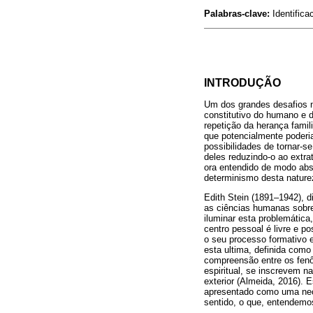
Palabras-clave:
Identifica
INTRODUÇÃO
Um dos grandes desafios n
constitutivo do humano e d
repetição da herança famil
que potencialmente poderia
possibilidades de tornar-
deles reduzindo-o ao extra
ora entendido de modo abs
determinismo desta nature
Edith Stein (1891–1942), d
as ciências humanas sobre 
iluminar esta problemática
centro pessoal é livre e p
o seu processo formativo e
esta ultima, definida como
compreensão entre os fenô
espiritual, se inscrevem n
exterior (Almeida, 2016).
apresentado como uma nece
sentido, o que, entendemos