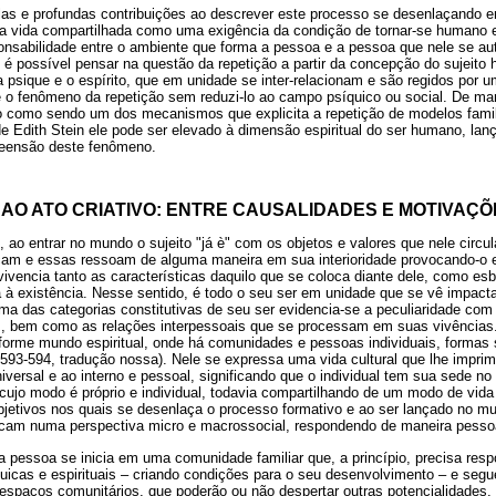
las e profundas contribuições ao descrever este processo se desenlaçando 
o a vida compartilhada como uma exigência da condição de tornar-se humano
onsabilidade entre o ambiente que forma a pessoa e a pessoa que nele se aut
 é possível pensar na questão da repetição a partir da concepção do sujei
, a psique e o espírito, que em unidade se inter-relacionam e são regidos por 
e o fenômeno da repetição sem reduzi-lo ao campo psíquico ou social. De man
do como sendo um dos mecanismos que explicita a repetição de modelos famili
 de Edith Stein ele pode ser elevado à dimensão espiritual do ser humano, la
reensão deste fenômeno.
 AO ATO CRIATIVO: ENTRE CAUSALIDADES E MOTIVAÇÕ
 ao entrar no mundo o sujeito "já è" com os objetos e valores que nele circ
cam e essas ressoam de alguma maneira em sua interioridade provocando-o 
ivencia tanto as características daquilo que se coloca diante dele, como esb
ta à existência. Nesse sentido, é todo o seu ser em unidade que se vê impacta
a das categorias constitutivas de seu ser evidencia-se a peculiaridade com
, bem como as relações interpessoais que se processam em suas vivências.
iforme mundo espiritual, onde há comunidades e pessoas individuais, formas 
p. 593-594, tradução nossa). Nele se expressa uma vida cultural que lhe impr
niversal e ao interno e pessoal, significando que o individual tem sua sede n
cujo modo é próprio e individual, todavia compartilhando de um modo de vi
bjetivos nos quais se desenlaça o processo formativo e ao ser lançado no mun
cam numa perspectiva micro e macrossocial, respondendo de maneira pesso
 pessoa se inicia em uma comunidade familiar que, a princípio, precisa res
quicas e espirituais – criando condições para o seu desenvolvimento – e seg
spaços comunitários, que poderão ou não despertar outras potencialidades, 