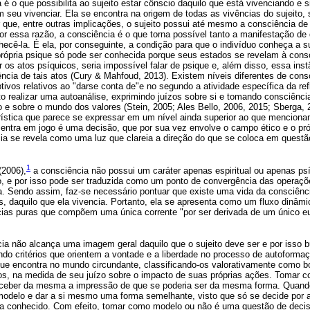
é o que possibilita ao sujeito estar cônscio daquilo que está vivenciando e 
m seu vivenciar. Ela se encontra na origem de todas as vivências do sujeito
r que, entre outras implicações, o sujeito possui até mesmo a consciência de
r essa razão, a consciência é o que torna possível tanto a manifestação de 
hecê-la. É ela, por conseguinte, a condição para que o indivíduo conheça a su
 própria psique só pode ser conhecida porque seus estados se revelam à con
 os atos psíquicos, seria impossível falar de psique e, além disso, essa inst
cia de tais atos (Cury & Mahfoud, 2013). Existem níveis diferentes de consc
ivos relativos ao "darse conta de"e no segundo a atividade específica da re
to realizar uma autoanálise, exprimindo juízos sobre si e tomando consciênci
tro e sobre o mundo dos valores (Stein, 2005; Ales Bello, 2006, 2015; Sberga,
erística que parece se expressar em um nível ainda superior ao que mencion
entra em jogo é uma decisão, que por sua vez envolve o campo ético e o pró
ia se revela como uma luz que clareia a direção do que se coloca em quest
1
(2006),
a consciência não possui um caráter apenas espiritual ou apenas ps
co, e por isso pode ser traduzida como um ponto de convergência das operaç
 Sendo assim, faz-se necessário pontuar que existe uma vida da consciênc
tos, daquilo que ela vivencia. Portanto, ela se apresenta como um fluxo dinâm
cias puras que compõem uma única corrente "por ser derivada de um único eu"
cia não alcança uma imagem geral daquilo que o sujeito deve ser e por isso
o critérios que orientem a vontade e a liberdade no processo de autoformaçã
que encontra no mundo circundante, classificando-os valorativamente como b
-los, na medida de seu juízo sobre o impacto de suas próprias ações. Tomar 
ceber da mesma a impressão de que se poderia ser da mesma forma. Quando 
odelo e dar a si mesmo uma forma semelhante, visto que só se decide por a
na conhecido. Com efeito, tomar como modelo ou não é uma questão de decisã