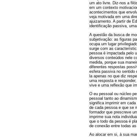
um ato livre. Diz-nos a fi
em um contexto motivacion
acontecimentos que envolv
veja motivada em uma direç
ajuizamento. A partir de 
identificação passiva, um
A questão da busca de mod
subjetivação: as figuras pa
ocupa um lugar privilegia
surge com as característi
pessoa é impactada pelo un
diversos conteúdos nele co
medida, porque sua maneir
diferentes respostas possí
esfera passiva no sentido 
la apenas no que diz respe
uma resposta e responder,
vive e uma reflexão que imp
O eu pessoal ou núcleo pe
pessoal tanto ao dinamism
significa imprimir em cada
de cada pessoa e que se m
formador que prescreve um
imprime sua nota individu
que o todo da pessoa é pl
de conexão entre todas as
Ao alocar em si, à sua man