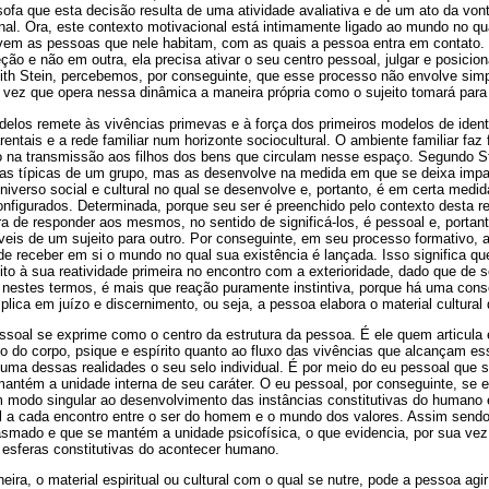
lósofa que esta decisão resulta de uma atividade avaliativa e de um ato da v
al. Ora, este contexto motivacional está intimamente ligado ao mundo no qu
em as pessoas que nele habitam, com as quais a pessoa entra em contato. 
ão e não em outra, ela precisa ativar o seu centro pessoal, julgar e posici
Edith Stein, percebemos, por conseguinte, que esse processo não envolve si
a vez que opera nessa dinâmica a maneira própria como o sujeito tomará para
elos remete às vivências primevas e à força dos primeiros modelos de ident
rentais e a rede familiar num horizonte sociocultural. O ambiente familiar faz 
do na transmissão aos filhos dos bens que circulam nesse espaço. Segundo St
cas típicas de um grupo, mas as desenvolve na medida em que se deixa impac
iverso social e cultural no qual se desenvolve e, portanto, é em certa medi
nfigurados. Determinada, porque seu ser é preenchido pelo contexto desta re
a de responder aos mesmos, no sentido de significá-los, é pessoal e, porta
veis de um sujeito para outro. Por conseguinte, em seu processo formativo, 
de receber em si o mundo no qual sua existência é lançada. Isso significa qu
ito à sua reatividade primeira no encontro com a exterioridade, dado que de
 nestes termos, é mais que reação puramente instintiva, porque há uma cons
lica em juízo e discernimento, ou seja, a pessoa elabora o material cultural 
ssoal se exprime como o centro da estrutura da pessoa. É ele quem articula 
o do corpo, psique e espírito quanto ao fluxo das vivências que alcançam es
 uma dessas realidades o seu selo individual. É por meio do eu pessoal que 
antém a unidade interna de seu caráter. O eu pessoal, por conseguinte, se 
 modo singular ao desenvolvimento das instâncias constitutivas do humano
al a cada encontro entre o ser do homem e o mundo dos valores. Assim sendo
asmado e que se mantém a unidade psicofísica, o que evidencia, por sua vez,
 esferas constitutivas do acontecer humano.
eira, o material espiritual ou cultural com o qual se nutre, pode a pessoa ag