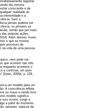
simultaneamente registrar
, sendo ela mesma
 estar consciente e de
qualquer realidade ao
a interioridade e a
sciência. Sem a
ância jamais poderia ser
iência: no primeiro se
flexão, sendo que por meio
a das próprias ações,
 2014). Além desses níveis
amos e que se mostra
prio processo de
ão na vida de uma pessoa
íquico, nem pode ser
ões que ocorrem nas três
ia enquanto acontece o
ico e contínuo, um puro
 (Stein, 2005b, p. 228,
 busca um modelo para um
o. A consciência reflete
ons ou maus e sendo livre
como modelo significa
isso ocorre, surge a
lgo a partir do momento
o, portanto, trata-se de