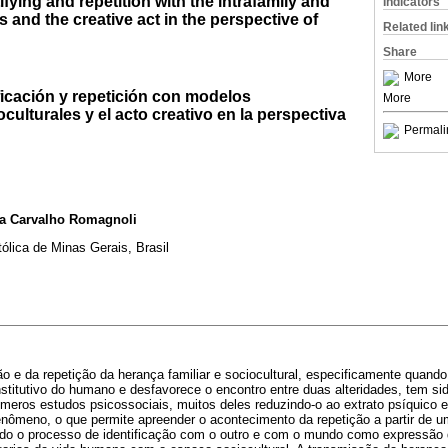
fying and repetition with the intrafamily and
Indicators
 and the creative act in the perspective of
Related lin
Share
More
ficación y repetición con modelos
More
oculturales y el acto creativo en la perspectiva
Permali
ta Carvalho Romagnoli
tólica de Minas Gerais, Brasil
o e da repetição da herança familiar e sociocultural, especificamente quando
stitutivo do humano e desfavorece o encontro entre duas alteridades, tem si
eros estudos psicossociais, muitos deles reduzindo-o ao extrato psíquico e
 fenômeno, o que permite apreender o acontecimento da repetição a partir de u
ndo o processo de identificação com o outro e com o mundo como expressão 