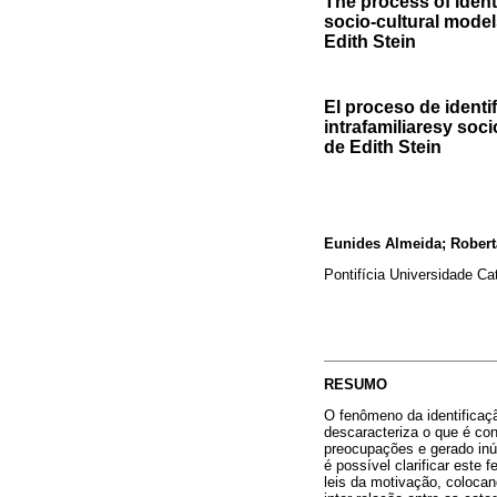
The process of identi
socio-cultural models
Edith Stein
El proceso de identi
intrafamiliaresy soci
de Edith Stein
Eunides Almeida; Rober
Pontifícia Universidade Ca
RESUMO
O fenômeno da identificaçã
descaracteriza o que é con
preocupações e gerado inúm
é possível clarificar este
leis da motivação, coloca