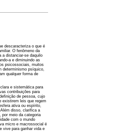
ue descaracteriza o que é
amiliar. O fenômeno da
 a distanciar-se daquilo
ando-a e diminuindo as
os psicossociais, muitos
um determinismo psíquico,
nam qualquer forma de
clara e sistemática para
vas contribuições para
definição de pessoa, cujo
e existirem leis que regem
sfera ativa ou espírito,
Além disso, clarifica a
 por meio da categoria
tividade com o mundo
va micro e macrossocial é
 vive para ganhar vida e