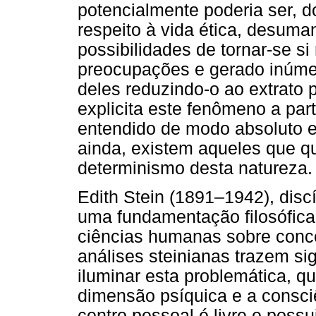
potencialmente poderia ser, d
respeito à vida ética, desuma
possibilidades de tornar-se s
preocupações e gerado inúmer
deles reduzindo-o ao extrato p
explicita este fenômeno a par
entendido de modo absoluto e
ainda, existem aqueles que q
determinismo desta natureza.
Edith Stein (1891–1942), dis
uma fundamentação filosófica 
ciências humanas sobre conce
análises steinianas trazem sig
iluminar esta problemática, qu
dimensão psíquica e a consciê
centro pessoal é livre e poss