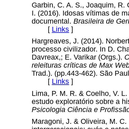
Garbin, C. A. S., Joaquim, R. C
I. (2016). Idosas vítimas de m
documental.
Brasileira de Ger
[
Links
]
Hargreaves, J. (2014). Norbert
processo civilizador. In D. C
Davreax,; E. Varikar (Orgs.).
O
releituras críticas de Max We
Trad.). (pp.443-462). São Pau
[
Links
]
Lima, P. M. R. & Coelho, V. L.
estudo exploratório sobre a hi
Psicologia Ciência e Profissã
Maragoni, J. & Oliveira, M. C