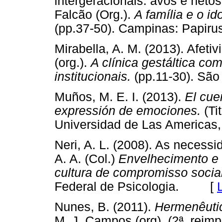
intergeracionais: avós e neto
Falcão (Org.).
A família e o i
(pp.37-50). Campinas: Pap
Mirabella, A. M. (2013). Afeti
(org.).
A clínica gestáltica co
institucionais.
(pp.11-30). S
Muños, M. E. I. (2013).
El cue
expressión de emociones.
(Ti
Universidad de Las Americ
Neri, A. L. (2008). As necess
A. A. (Col.)
Envelhecimento e 
cultura de compromisso social
Federal de Psicologia. [
Nunes, B. (2011).
Hermenêutic
M. J. Campos (org). (2ª. reim