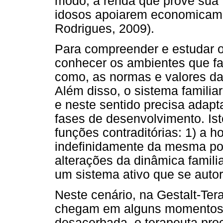
modo, a renda que provê sua 
idosos apoiarem economicamen
Rodrigues, 2009).
Para compreender e estudar o 
conhecer os ambientes que fa
como, as normas e valores da
Além disso, o sistema famili
e neste sentido precisa adap
fases de desenvolvimento. Ist
funções contraditórias: 1) a
indefinidamente da mesma po
alterações da dinâmica famili
um sistema ativo que se autor
Neste cenário, na Gestalt-Ter
chegam em alguns momentos 
desacerbada, o terapeuta pr