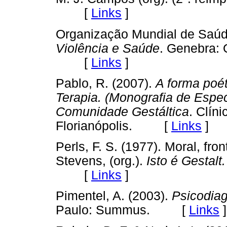
[
Links
]
Organização Mundial de Saúd
Violência e Saúde
. Genebra:
[
Links
]
Pablo, R. (2007).
A forma poét
Terapia. (Monografia de Espec
Comunidade Gestáltica
. Clín
Florianópolis. [
Links
]
Perls, F. S. (1977). Moral, fro
Stevens, (org.).
Isto é Gestalt.
[
Links
]
Pimentel, A. (2003).
Psicodiag
Paulo: Summus. [
Links
]