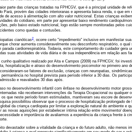
ior parte das crianças tratadas na FPHCGV, que é a principal unidade de re
do Pará, provém das cidades interioranas e apresenta baixa renda, o que em 
dade de acesso à alimentação com alto valor nutricional. Estas crianças exi
idades do cotidiano, em parte por apresentar baixo rendimento cardiopulmo
ações, pelo baixo estado nutricional, logo estão sempre monitoradas pelos c
identes como quedas e contusões.
2
opatias cianóticas
, ocorre certo "impedimento" inclusive em manifestar sua 
orque chorar aumenta consideravelmente seu desconforto respiratório, o qual s
 parada cardiorrespiratória. Todavia, este comportamento do cuidador gera u
das suas atividades de vida diária e de sua independência em relação aos fam
cunho qualitativo realizado por Aita e Campos (2009) na FPHCGV, foi investi
ita, hospitalização e atraso do desenvolvimento psicomotor no primeiro ano de 
 consideraram-se fatores de exclusão, crianças com neuropatias, sindrômic
 permanência no hospital prevista para período inferior a 30 dias. Os partici
dmissão e reavaliados 30 dias após.
so no desenvolvimento infantil com ênfase no desenvolvimento motor grosso
internadas não receberam intervenções da Terapia Ocupacional ou qualquer 
to, os que neste período foram estimulados, mantiveram seu escore de desenv
quisa possibilitou observar que o processo de hospitalização prolongado de 
lobal da criança cardiopata por limitar a exploração natural do ambiente e qu
ir as novas aquisições por estabelecer íntima relação entre movimento/ doe
necessidade e importância de avaliarmos a experiência da criança frente à ci
orte.
eito devastador sobre a vitalidade da criança e do futuro adulto, não menos i
 adulto à criança o qual repercute significativamente em seu modo de ser e es