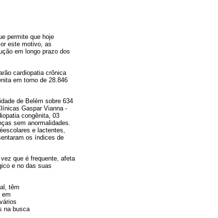
ue permite que hoje
or este motivo, as
lução em longo prazo dos
arão cardiopatia crônica
ênita em torno de 28.846
cidade de Belém sobre 634
línicas Gaspar Vianna -
iopatia congênita, 03
ianças sem anormalidades.
éescolares e lactentes,
entaram os índices de
vez que é frequente, afeta
gico e no das suas
al, têm
e em
vários
is na busca