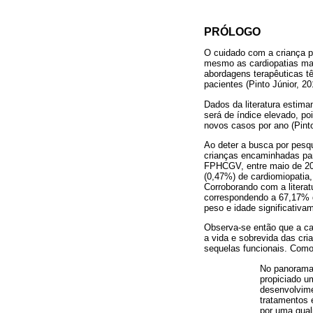
PRÓLOGO
O cuidado com a criança p
mesmo as cardiopatias mai
abordagens terapêuticas t
pacientes (Pinto Júnior, 20
Dados da literatura estima
será de índice elevado, po
novos casos por ano (Pinto
Ao deter a busca por pesq
crianças encaminhadas par
FPHCGV, entre maio de 200
(0,47%) de cardiomiopatia
Corroborando com a literat
correspondendo a 67,17% 
peso e idade significativa
Observa-se então que a ca
a vida e sobrevida das cri
sequelas funcionais. Como
No panorama 
propiciado u
desenvolvime
tratamentos 
por uma qual