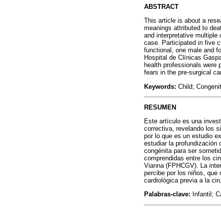
ABSTRACT
This article is about a res
meanings attributed to deat
and interpretative multiple
case. Participated in five 
functional, one male and f
Hospital de Clínicas Gaspar
health professionals were p
fears in the pre-surgical ca
Keywords:
Child; Congenit
RESUMEN
Este artículo es una invest
correctiva, revelando los s
por lo que es un estudio ex
estudiar la profundización 
congénita para ser sometid
comprendidas entre los ci
Vianna (FPHCGV). La interd
percibe por los niños, que
cardiológica previa a la cir
Palabras-clave:
Infantil; 