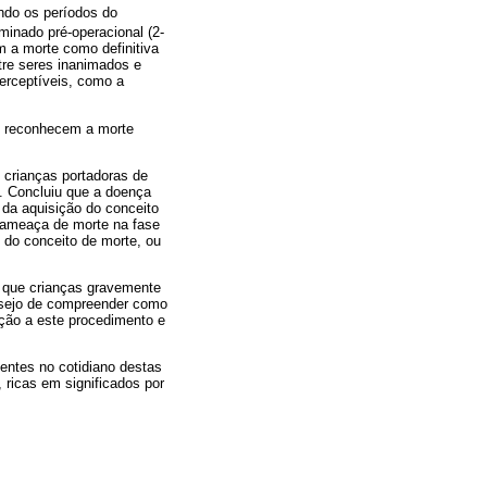
ando os períodos do
minado pré-operacional (2-
m a morte como definitiva
tre seres inanimados e
erceptíveis, como a
as reconhecem a morte
m crianças portadoras de
. Concluiu que a doença
 da aquisição do conceito
a ameaça de morte na fase
 do conceito de morte, ou
m que crianças gravemente
esejo de compreender como
ação a este procedimento e
entes no cotidiano destas
 ricas em significados por