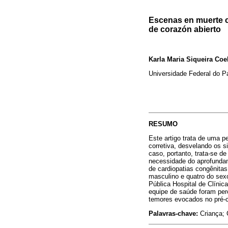
Escenas en muerte c
de corazón abierto
Karla Maria Siqueira Coe
Universidade Federal do P
RESUMO
Este artigo trata de uma p
corretiva, desvelando os s
caso, portanto, trata-se d
necessidade do aprofundam
de cardiopatias congênitas
masculino e quatro do sexo
Pública Hospital de Clínic
equipe de saúde foram per
temores evocados no pré-ci
Palavras-chave:
Criança; C