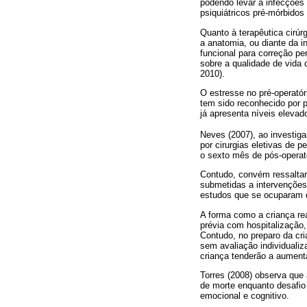
podendo levar a infecções
psiquiátricos pré-mórbidos
Quanto à terapêutica cirúr
a anatomia, ou diante da i
funcional para correção pe
sobre a qualidade de vida 
2010).
O estresse no pré-operató
tem sido reconhecido por 
já apresenta níveis elevad
Neves (2007), ao investiga
por cirurgias eletivas de 
o sexto mês de pós-operató
Contudo, convém ressaltar
submetidas a intervenções 
estudos que se ocuparam da
A forma como a criança rea
prévia com hospitalização
Contudo, no preparo da cri
sem avaliação individuali
criança tenderão a aumenta
Torres (2008) observa que
de morte enquanto desafio
emocional e cognitivo.