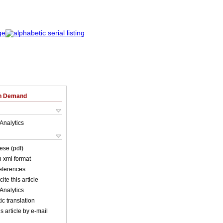
on Demand
Analytics
ese (pdf)
in xml format
references
ite this article
Analytics
c translation
s article by e-mail