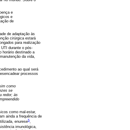
doença e
ógicos e
tação de
idade de adaptação às
nção cirúrgica estará
longados para realização
 UTI durante o pós-
 horário destinado a
a manutenção da vida,
cedimento ao qual será
 desencadear processos
ssim como
vezes se
u redor; às
ompreendido
sicos como mal-estar,
tam ainda a frequência de
5
ilizada, enurese
,
sistência imunológica,