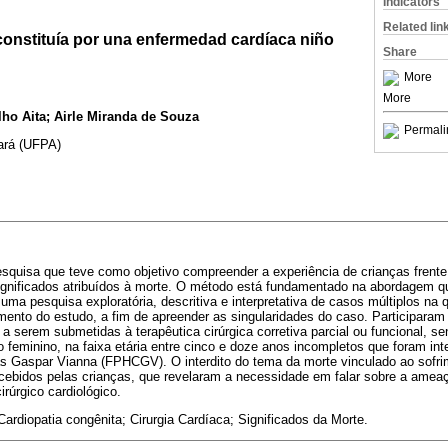
Indicators
Related lin
onstituía por una enfermedad cardíaca niño
Share
More
More
lho Aita; Airle Miranda de Souza
Permali
ará (UFPA)
esquisa que teve como objetivo compreender a experiência de crianças frente 
ignificados atribuídos à morte. O método está fundamentado na abordagem qua
e uma pesquisa exploratória, descritiva e interpretativa de casos múltiplos n
ento do estudo, a fim de apreender as singularidades do caso. Participaram 
 a serem submetidas à terapêutica cirúrgica corretiva parcial ou funcional, 
 feminino, na faixa etária entre cinco e doze anos incompletos que foram i
as Gaspar Vianna (FPHCGV). O interdito do tema da morte vinculado ao sofri
cebidos pelas crianças, que revelaram a necessidade em falar sobre a amea
rúrgico cardiológico.
ardiopatia congênita; Cirurgia Cardíaca; Significados da Morte.