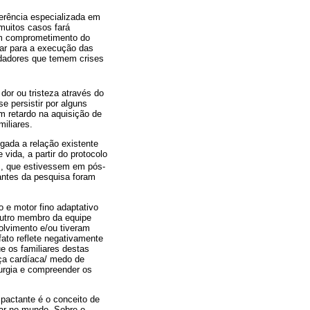
ferência especializada em
muitos casos fará
bem comprometimento do
nar para a execução das
uidadores que temem crises
dor ou tristeza através do
e persistir por alguns
m retardo na aquisição de
iliares.
gada a relação existente
vida, a partir do protocolo
as, que estivessem em pós-
pantes da pesquisa foram
 e motor fino adaptativo
outro membro da equipe
olvimento e/ou tiveram
fato reflete negativamente
e os familiares destas
nça cardíaca/ medo de
rurgia e compreender os
mpactante é o conceito de
tar no mundo. Sobre o