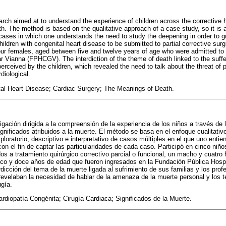
earch aimed at to understand the experience of children across the corrective h
h. The method is based on the qualitative approach of a case study, so it is a
 cases in which one understands the need to study the deepening in order to gr
children with congenital heart disease to be submitted to partial corrective surg
our females, aged between five and twelve years of age who were admitted to
 Vianna (FPHCGV). The interdiction of the theme of death linked to the suffer
erceived by the children, which revealed the need to talk about the threat of 
rdiological.
al Heart Disease; Cardiac Surgery; The Meanings of Death.
igación dirigida a la compreensión de la experiencia de los niños a través de 
ignificados atribuidos a la muerte. El método se basa en el enfoque cualitativ
ploratorio, descriptivo e interpretativo de casos múltiples en el que uno enti
con el fin de captar las particularidades de cada caso. Participó en cinco niñ
os a tratamiento quirúrgico correctivo parcial o funcional, un macho y cuatr
nco y doce años de edad que fueron ingresados en la Fundación Pública Hospi
icción del tema de la muerte ligada al sufrimiento de sus familias y los prof
 revelaban la necesidad de hablar de la amenaza de la muerte personal y los 
ugía.
Cardiopatía Congénita; Cirugía Cardiaca; Significados de la Muerte.