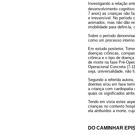
Investigando a relação ent
desenvolvimento cognitivo
7 anos) as crianças não f
e irreversível. No período
animados, mas não dão res
imobilidade para defini-la
Sobre o período denominad
como um processo interno,
Em estudo posterior, Torre
doenças crônicas, compar
crônica e o tipo de doença
de morte na fase Pré-Oper
Operacional Concreta (7-1
seja, universalidade, não f
Segundo a referida autora
doentes e/ou em fase term
a criança com cardiopatia 
quais os significados atrib
Tendo em vista estes aspe
crianças no contexto hospi
ela atribuídos a morte, cuj
DO CAMINHAR EPI