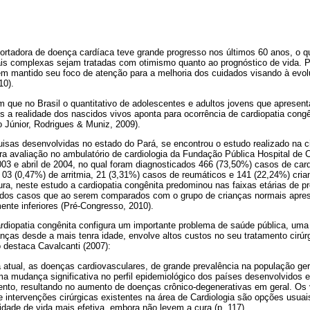
ortadora de doença cardíaca teve grande progresso nos últimos 60 anos, o q
s complexas sejam tratadas com otimismo quanto ao prognóstico de vida. P
êm mantido seu foco de atenção para a melhoria dos cuidados visando à evo
10).
m que no Brasil o quantitativo de adolescentes e adultos jovens que apresent
is a realidade dos nascidos vivos aponta para ocorrência de cardiopatia cong
 Júnior, Rodrigues & Muniz, 2009).
uisas desenvolvidas no estado do Pará, se encontrou o estudo realizado na 
a avaliação no ambulatório de cardiologia da Fundação Pública Hospital de C
3 e abril de 2004, no qual foram diagnosticados 466 (73,50%) casos de card
, 03 (0,47%) de arritmia, 21 (3,31%) casos de reumáticos e 141 (22,24%) cr
ura, neste estudo a cardiopatia congênita predominou nas faixas etárias de pr
dos casos que ao serem comparados com o grupo de crianças normais apres
mente inferiores (Pré-Congresso, 2010).
rdiopatia congênita configura um importante problema de saúde pública, uma 
anças desde a mais tenra idade, envolve altos custos no seu tratamento cirúr
 destaca Cavalcanti (2007):
atual, as doenças cardiovasculares, de grande prevalência na população ger
ma mudança significativa no perfil epidemiológico dos países desenvolvidos 
nto, resultando no aumento de doenças crônico-degenerativas em geral. Os 
e intervenções cirúrgicas existentes na área de Cardiologia são opções usua
idade de vida mais efetiva, embora não levem a cura (p. 117).