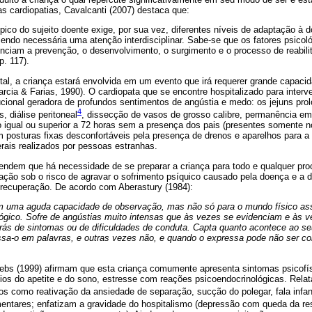
as cardiopatias, Cavalcanti (2007) destaca que:
ípico do sujeito doente exige, por sua vez, diferentes níveis de adaptação à 
sendo necessária uma atenção interdisciplinar. Sabe-se que os fatores psicol
uenciam a prevenção, o desenvolvimento, o surgimento e o processo de reabili
p. 117).
ital, a criança estará envolvida em um evento que irá requerer grande capac
rcia & Farias, 1990). O cardiopata que se encontre hospitalizado para interve
tucional geradora de profundos sentimentos de angústia e medo: os jejuns pro
4
, diálise peritoneal
, dissecção de vasos de grosso calibre, permanência em
 igual ou superior a 72 horas sem a presença dos pais (presentes somente no
o em posturas fixas desconfortáveis pela presença de drenos e aparelhos para 
rais realizados por pessoas estranhas.
fendem que há necessidade de se preparar a criança para todo e qualquer pro
nação sob o risco de agravar o sofrimento psíquico causado pela doença e a
 recuperação. De acordo com Aberastury (1984):
em uma aguda capacidade de observação, mas não só para o mundo físico a
lógico. Sofre de angústias muito intensas que às vezes se evidenciam e às 
ás de sintomas ou de dificuldades de conduta. Capta quanto acontece ao se
sa-o em palavras, e outras vezes não, e quando o expressa pode não ser c
Krebs (1999) afirmam que esta criança comumente apresenta sintomas psicofí
túrbios do apetite e do sono, estresse com reações psicoendocrinológicas. Rela
s como reativação da ansiedade de separação, sucção do polegar, fala infant
imentares; enfatizam a gravidade do hospitalismo (depressão com queda da re