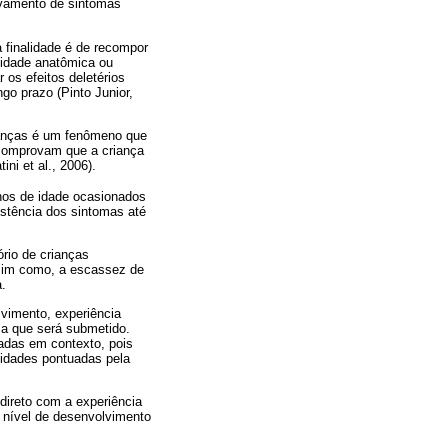
ravamento de sintomas
a finalidade é de recompor
ilidade anatômica ou
 os efeitos deletérios
go prazo (Pinto Junior,
ianças é um fenômeno que
 comprovam que a criança
ni et al., 2006).
nos de idade ocasionados
istência dos sintomas até
rio de crianças
assim como, a escassez de
a.
lvimento, experiência
 a que será submetido.
cadas em contexto, pois
sidades pontuadas pela
direto com a experiência
 nível de desenvolvimento