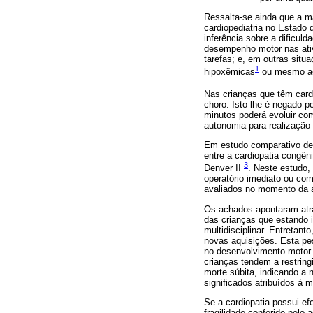
Ressalta-se ainda que a ma
cardiopediatria no Estado 
inferência sobre a dificul
desempenho motor nas ativ
tarefas; e, em outras situ
1
hipoxêmicas
ou mesmo ac
Nas crianças que têm cardi
choro. Isto lhe é negado p
minutos poderá evoluir com
autonomia para realização 
Em estudo comparativo de 
entre a cardiopatia congên
3
Denver II
. Neste estudo,
operatório imediato ou com
avaliados no momento da a
Os achados apontaram atra
das crianças que estando 
multidisciplinar. Entretan
novas aquisições. Esta pes
no desenvolvimento motor g
crianças tendem a restring
morte súbita, indicando a 
significados atribuídos à m
Se a cardiopatia possui ef
fragilidade conferido pelo