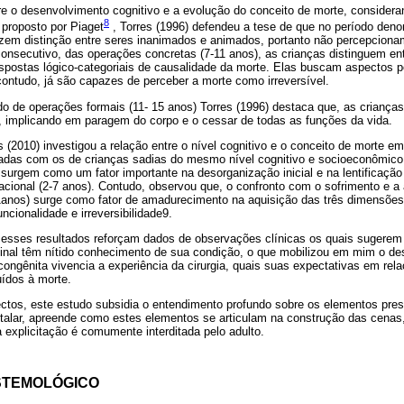
re o desenvolvimento cognitivo e a evolução do conceito de morte, consider
8
 proposto por Piaget
, Torres (1996) defendeu a tese de que no período deno
azem distinção entre seres inanimados e animados, portanto não percepciona
 consecutivo, das operações concretas (7-11 anos), as crianças distinguem en
postas lógico-categoriais de causalidade da morte. Elas buscam aspectos p
, contudo, já são capazes de perceber a morte como irreversível.
o de operações formais (11- 15 anos) Torres (1996) destaca que, as crianç
 implicando em paragem do corpo e o cessar de todas as funções da vida.
s (2010) investigou a relação entre o nível cognitivo e o conceito de morte e
adas com os de crianças sadias do mesmo nível cognitivo e socioeconômico
 surgem como um fator importante na desorganização inicial e na lentificação
acional (2-7 anos). Contudo, observou que, o confronto com o sofrimento e 
1anos) surge como fator de amadurecimento na aquisição das três dimensões
uncionalidade e irreversibilidade9.
, esses resultados reforçam dados de observações clínicas os quais sugere
inal têm nítido conhecimento de sua condição, o que mobilizou em mim o d
congênita vivencia a experiência da cirurgia, quais suas expectativas em rel
uídos à morte.
ctos, este estudo subsidia o entendimento profundo sobre os elementos pres
talar, apreende como estes elementos se articulam na construção das cenas,
a explicitação é comumente interditada pelo adulto.
STEMOLÓGICO