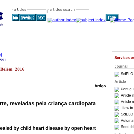
N
Services 
2591
Journal
1 Belém 2016
SciELO 
Article
Artigo
Portugu
Article 
Article 
te, reveladas pela criança cardiopata
How to c
SciELO 
Automati
Send thi
ealed by child heart disease by open heart