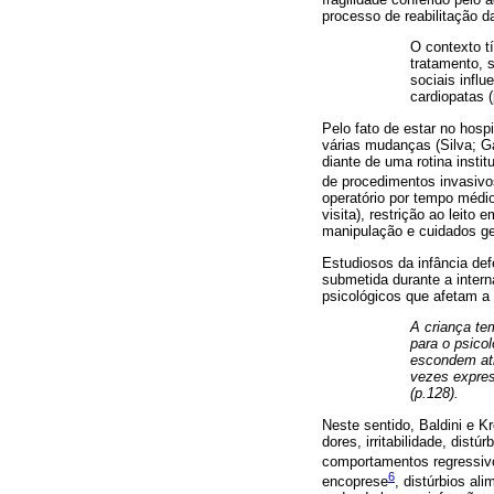
processo de reabilitação d
O contexto t
tratamento, 
sociais infl
cardiopatas (
Pelo fato de estar no hosp
várias mudanças (Silva; Ga
diante de uma rotina insti
de procedimentos invasivos
operatório por tempo médio
visita), restrição ao leit
manipulação e cuidados ge
Estudiosos da infância de
submetida durante a inter
psicológicos que afetam a
A criança t
para o psico
escondem atr
vezes expres
(p.128).
Neste sentido, Baldini e 
dores, irritabilidade, dis
comportamentos regressivo
6
encoprese
, distúrbios al