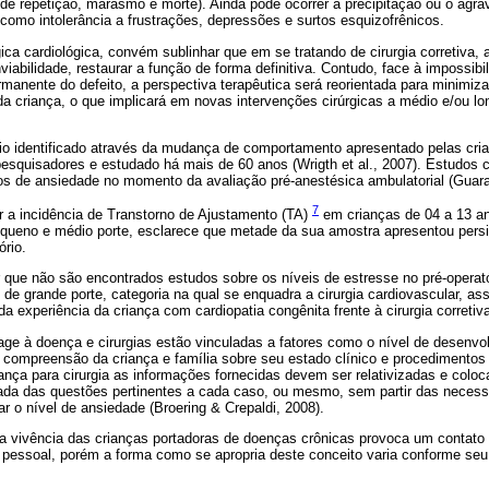
 de repetição, marasmo e morte). Ainda pode ocorrer a precipitação ou o ag
 como intolerância a frustrações, depressões e surtos esquizofrênicos.
gica cardiológica, convém sublinhar que em se tratando de cirurgia corretiva, 
nviabilidade, restaurar a função de forma definitiva. Contudo, face à impossib
rmanente do defeito, a perspectiva terapêutica será reorientada para minimizar
da criança, o que implicará em novas intervenções cirúrgicas a médio e/ou lon
rio identificado através da mudança de comportamento apresentado pelas cr
pesquisadores e estudado há mais de 60 anos (Wrigth et al., 2007). Estudos
os de ansiedade no momento da avaliação pré-anestésica ambulatorial (Guarati
7
r a incidência de Transtorno de Ajustamento (TA)
em crianças de 04 a 13 a
pequeno e médio porte, esclarece que metade da sua amostra apresentou pers
rio.
 que não são encontrados estudos sobre os níveis de estresse no pré-operató
de grande porte, categoria na qual se enquadra a cirurgia cardiovascular, 
 experiência da criança com cardiopatia congênita frente à cirurgia corretiv
ge à doença e cirurgias estão vinculadas a fatores como o nível de desenvo
, compreensão da criança e família sobre seu estado clínico e procedimentos
ança para cirurgia as informações fornecidas devem ser relativizadas e colo
zada das questões pertinentes a cada caso, ou mesmo, sem partir das neces
r o nível de ansiedade (Broering & Crepaldi, 2008).
 a vivência das crianças portadoras de doenças crônicas provoca um contato 
 pessoal, porém a forma como se apropria deste conceito varia conforme seu