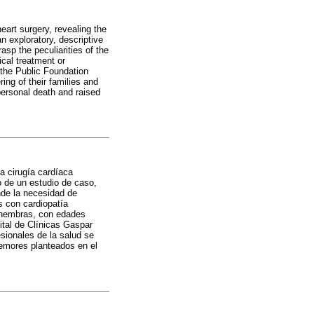
eart surgery, revealing the
n exploratory, descriptive
asp the peculiarities of the
ical treatment or
 the Public Foundation
ing of their families and
personal death and raised
la cirugía cardíaca
o de un estudio de caso,
ende la necesidad de
os con cardiopatía
o hembras, con edades
tal de Clínicas Gaspar
esionales de la salud se
temores planteados en el