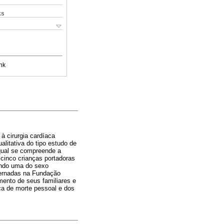
ks
nk
à cirurgia cardíaca
litativa do tipo estudo de
a qual se compreende a
cinco crianças portadoras
sendo uma do sexo
nternadas na Fundação
mento de seus familiares e
ça de morte pessoal e dos