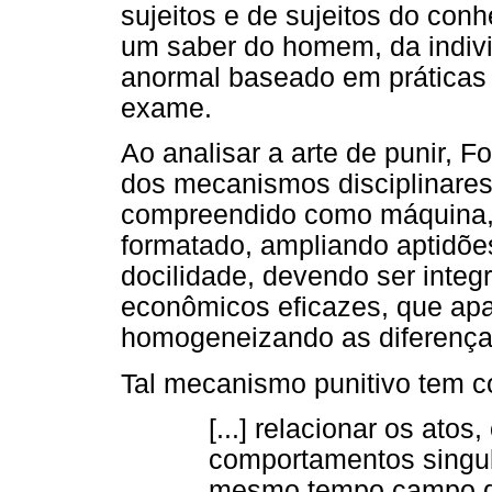
sujeitos e de sujeitos do con
um saber do homem, da indivi
anormal baseado em práticas s
exame.
Ao analisar a arte de punir, F
dos mecanismos disciplinare
compreendido como máquina, 
formatado, ampliando aptidõe
docilidade, devendo ser integ
econômicos eficazes, que apa
homogeneizando as diferença
Tal mecanismo punitivo tem 
[...] relacionar os ato
comportamentos singul
mesmo tempo campo d