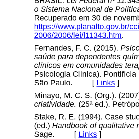
BRASIL.
Lei Federal nº 11.343
o Sistema Nacional de Políti
Recuperado em 30 de novemb
https://www.planalto.gov.br/cc
2006/2006/lei/l11343.htm
. 
Fernandes, F. C. (2015).
Psic
saúde para dependentes quím
clínicos em comunidades tera
Psicologia Clínica). Pontifíci
São Paulo. [
Links
]
Minayo, M. C. S. (Org.). (2007
criatividade.
(25ª ed.). Petr
Stake, R. E. (1994). Case studi
(ed.)
Handbook of qualitative 
Sage. [
Links
]