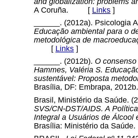
and globalization: problems a
A Coruña. [
Links
]
______. (2012a). Psicologia A
Educação ambiental para o de
metodológica de macroeduca
[
Links
]
______. (2012b).
O consenso 
Hammes, Valéria S. Educação
sustentável: Proposta metod
Brasília, DF: Embrapa, 20
Brasil, Ministério da Saúde. (
SVS/CN-DST/AIDS. A Política 
Integral a Usuários de Álcool
Brasília: Ministério da Saúde.