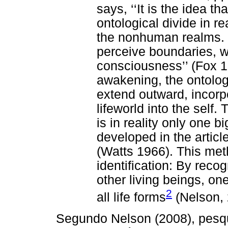
says, ‘‘It is the idea t
ontological divide in 
the nonhuman realms. ..
perceive boundaries, we
consciousness’’ (Fox 1
awakening, the ontologi
extend outward, incorp
lifeworld into the self.
is in reality only one bi
developed in the articl
(Watts 1966). This meth
identification: By recog
other living beings, one
2
all life forms
(Nelson, 
Segundo Nelson (2008), pes