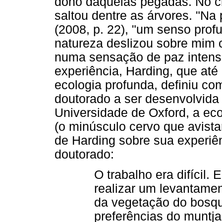
dono daquelas pegadas. No c
saltou dentre as árvores. "Na
(2008, p. 22), "um senso prof
natureza deslizou sobre mim
numa sensação de paz intensa
experiência, Harding, que até
ecologia profunda, definiu c
doutorado a ser desenvolvida
Universidade de Oxford, a ec
(o minúsculo cervo que avist
de Harding sobre sua experiê
doutorado:
O trabalho era difícil. 
realizar um levantament
da vegetação do bosqu
preferências do muntja