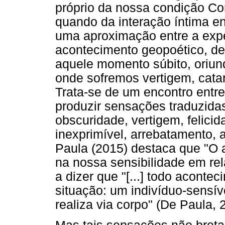
próprio da nossa condição Cor
quando da interação íntima en
uma aproximação entre a expe
acontecimento geopoético, des
aquele momento súbito, oriun
onde sofremos vertigem, catar
Trata-se de um encontro entr
produzir sensações traduzid
obscuridade, vertigem, felicida
inexprimível, arrebatamento, a
Paula (2015) destaca que "O 
na nossa sensibilidade em rela
a dizer que "[...] todo acont
situação: um indivíduo-sensív
realiza via corpo" (De Paula, 2