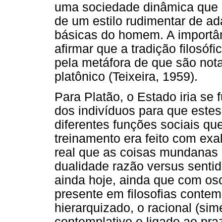
uma sociedade dinâmica que i
de um estilo rudimentar de a
básicas do homem. A importân
afirmar que a tradição filosóf
pela metáfora de que são no
platônico (Teixeira, 1959).
Para Platão, o Estado iria se
dos indivíduos para que este
diferentes funções sociais qu
treinamento era feito com exa
real que as coisas mundanas 
dualidade razão versus senti
ainda hoje, ainda que com osci
presente em filosofias conte
hierarquizado, o racional (simé
contemplativo e ligado ao pra