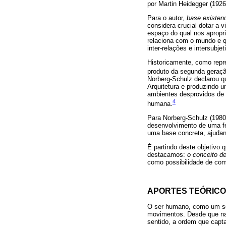
por Martin Heidegger (1926
Para o autor,
base existenc
considera crucial dotar a 
espaço do qual nos apropri
relaciona com o mundo e q
inter-relações e intersubje
Historicamente, como repre
produto da segunda geraçã
Norberg-Schulz declarou qu
Arquitetura e produzindo 
ambientes desprovidos de s
4
humana.
Para Norberg-Schulz (1980)
desenvolvimento de uma fen
uma base concreta, ajudand
É partindo deste objetivo 
destacamos:
o conceito de
como possibilidade de co
APORTES TEÓRICO
O ser humano, como um ser
movimentos. Desde que na
sentido, a ordem que capt