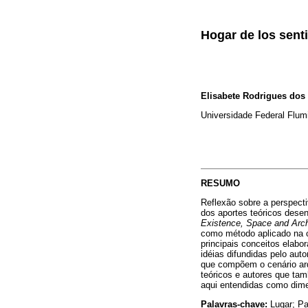
Hogar de los sent
Elisabete Rodrigues dos
Universidade Federal Flum
RESUMO
Reflexão sobre a perspecti
dos aportes teóricos desen
Existence, Space and Arch
como método aplicado na c
principais conceitos elabor
idéias difundidas pelo aut
que compõem o cenário arq
teóricos e autores que ta
aqui entendidas como dime
Palavras-chave:
Lugar; Pa