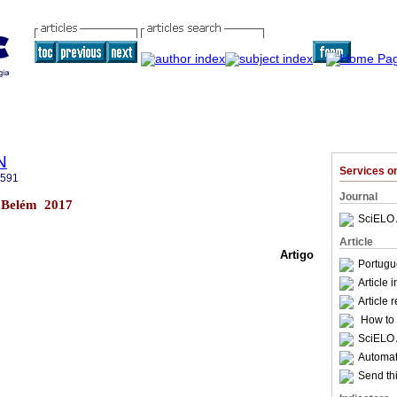
N
Services 
2591
Journal
2 Belém 2017
SciELO 
Article
Artigo
Portugu
Article 
Article 
How to c
SciELO 
Automati
Send thi