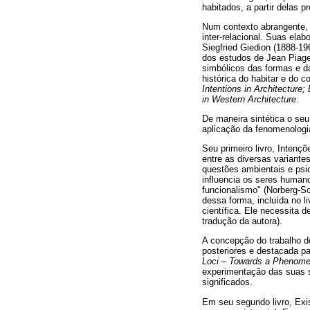
habitados, a partir delas pr
Num contexto abrangente, a 
inter-relacional. Suas ela
Siegfried Giedion (1888-1
dos estudos de Jean Piaget
simbólicos das formas e da
histórica do habitar e do 
Intentions in Architecture
in Western Architecture
.
De maneira sintética o se
aplicação da fenomenologi
Seu primeiro livro, Intençõ
entre as diversas variante
questões ambientais e psic
influencia os seres humano
funcionalismo" (Norberg-Sc
dessa forma, incluída no 
científica. Ele necessita 
tradução da autora).
A concepção do trabalho d
posteriores e destacada pa
Loci – Towards a Phenomen
experimentação das suas si
significados.
Em seu segundo livro, Exis