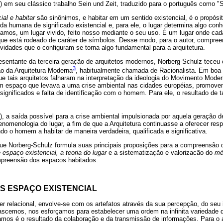
) em seu clássico trabalho Sein und Zeit, traduzido para o português como "
ial e habitar
são sinônimos, e habitar em um sentido existencial, é o propósit
vida humana de significado existencial e, para ele, o lugar determina algo con
amos, um lugar vivido, feito nosso mediante o seu uso. É um lugar onde cada
ue está rodeado de caráter de símbolos. Desse modo, para o autor, compreend
tividades que o configuram se torna algo fundamental para a arquitetura.
sentante da terceira geração de arquitetos modernos, Norberg-Schulz teceu c
3
o da Arquitetura Moderna
, habitualmente chamada de Racionalista. Em boa 
e tais arquitetos falharam na interpretação da ideologia do Movimento Moder
um espaço que levava a uma crise ambiental nas cidades européias, promove
ignificados e falta de identificação com o homem. Para ele, o resultado de ta
, a saída possível para a crise ambiental impulsionada por aquela geração de
omenologia do lugar, a fim de que a Arquitetura continuasse a oferecer respo
o o homem a habitar de maneira verdadeira, qualificada e significativa.
que Norberg-Schulz formula suas principais proposições para a compreensão d
 espaço existencial, a teoria do lugar
e a sistematização e valorizacão do
mé
mpreensão dos espacos habitados.
S ESPAÇO EXISTENCIAL
 relacional, envolve-se com os artefatos através da sua percepção, do seu 
scemos, nos esforçamos para estabelecer uma ordem na infinita variedade 
amos é o resultado da colaboração e da transmissão de informações. Para o a