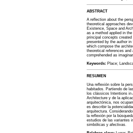
ABSTRACT
A reflection about the per
theoretical approaches deve
Existence, Space and Arch
as a method applied in the
principal concepts created 
presented by the author in 
which compose the architec
theoretical references and
comprehended as imaginary
Keywords:
Place; Landsca
RESUMEN
Una reflexión sobre la per
habitados. Partiendo de la
los clássicos Intentions i
Architecture y de la aplic
arquitectónica, nos ocupamo
es describir la potencialid
arquitectura. Considerando
la reflexión por la búsqued
estudios de las variantes 
simbólicas y afectivas.
Palabras-clave:
Lugar; Pai