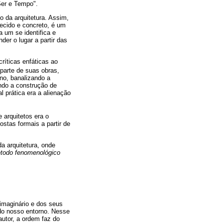
Ser e Tempo".
o da arquitetura. Assim,
hecido e concreto, é um
 um se identifica e
er o lugar a partir das
ríticas enfáticas ao
parte de suas obras,
no, banalizando a
ndo a construção de
l prática era a alienação
 arquitetos era o
stas formais a partir de
a arquitetura, onde
todo fenomenológico
imaginário e dos seus
do nosso entorno. Nesse
utor, a ordem faz do