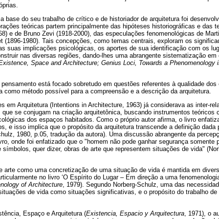
óprias.
base do seu trabalho de crítico e de historiador de arquitetura foi desenvolv
borações teóricas partem principalmente das hipóteses historiográficas e das 
968) e de Bruno Zevi (1918-2000), das especulações fenomenológicas de Mart
 (1896-1980). Tais concepções, como temas centrais, exploram os significad
s suas implicações psicológicas, os aportes de sua identificação com os lug
construir nas diversas regiões, dando-lhes uma abrangente sistematização em d
; Existence, Space and Architecture; Genius Loci, Towards a Phenomenology 
u pensamento está focado sobretudo em questões referentes à qualidade dos
a como método possível para a compreensão e a descrição da arquitetura.
es em Arquitetura (Intentions in Architecture, 1963) já considerava as inter-re
s que se conjugam na criação arquitetônica, buscando instrumentos teóricos 
ológicas dos espaços habitados. Como o próprio autor afirma, o livro enfati
s, e isso implica que o propósito da arquitetura transcende a definição dada 
hulz, 1980, p.05, tradução da autora). Uma discussão abrangente da percepç
livro, onde foi enfatizado que o "homem não pode ganhar segurança somente
de símbolos, quer dizer, obras de arte que representem situações de vida" (No
e arte como uma concretização de uma situação de vida é mantida em divers
rticularmente no livro ‘O Espírito do Lugar – Em direção a uma fenomenologia 
ology of Architecture
, 1979). Segundo Norberg-Schulz, uma das necessida
tuações de vida como situações significativas, e o propósito do trabalho de a
tência, Espaço e Arquitetura (
Existencia, Espacio y Arquitectura
, 1971), o a