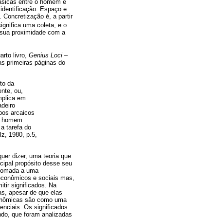
básicas entre o homem e
identificação. Espaço e
 Concretização é, a partir
significa uma coleta, e o
e sua proximidade com a
arto livro,
Genius Loci –
s primeiras páginas do
to da
nte, ou,
mplica em
adeiro
pos arcaicos
 o homem
 a tarefa do
lz, 1980, p.5,
uer dizer, uma teoria que
ncipal propósito desse seu
retomada a uma
 econômicos e sociais mas,
itir significados. Na
s, apesar de que elas
econômicas são como uma
enciais. Os significados
ndo, que foram analizadas