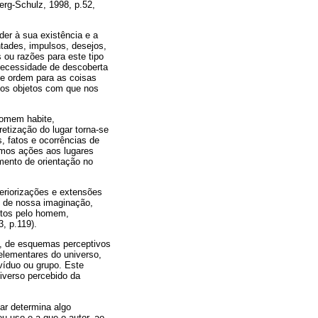
rg-Schulz, 1998, p.52,
er à sua existência e a
tades, impulsos, desejos,
 ou razões para este tipo
 necessidade de descoberta
 e ordem para as coisas
os objetos com que nos
homem habite,
retização do lugar torna-se
, fatos e ocorrências de
amos ações aos lugares
mento de orientação no
eriorizações e extensões
s de nossa imaginação,
itos pelo homem,
, p.119).
l, de esquemas perceptivos
elementares do universo,
víduo ou grupo. Este
iverso percebido da
gar determina algo
u uso e a que o autor, ao