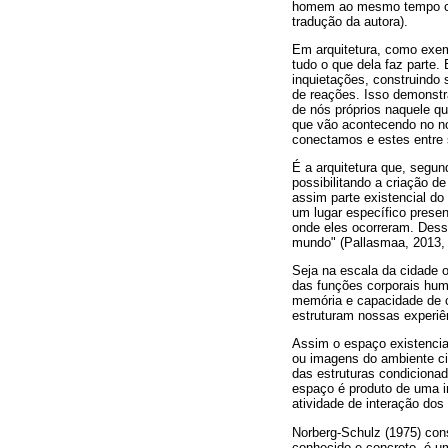
homem ao mesmo tempo cri
tradução da autora).
Em arquitetura, como exem
tudo o que dela faz parte
inquietações, construindo 
de reações. Isso demonstra
de nós próprios naquele q
que vão acontecendo no n
conectamos e estes entre 
É a arquitetura que, segu
possibilitando a criação d
assim parte existencial do
um lugar específico prese
onde eles ocorreram. Dess
mundo" (Pallasmaa, 2013, 
Seja na escala da cidade 
das funções corporais hum
memória e capacidade de c
estruturam nossas experiên
Assim o espaço existencia
ou imagens do ambiente cir
das estruturas condicionad
espaço é produto de uma i
atividade de interação dos
Norberg-Schulz (1975) con
conhecido e concreto, é um