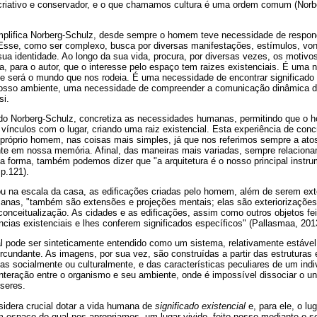
ativo e conservador, e o que chamamos cultura é uma ordem comum (Norbe
plifica Norberg-Schulz, desde sempre o homem teve necessidade de respond
. Esse, como ser complexo, busca por diversas manifestações, estímulos, von
sua identidade. Ao longo da sua vida, procura, por diversas vezes, os motivos
, para o autor, que o interesse pelo espaço tem raizes existenciais. É uma
ue será o mundo que nos rodeia. É uma necessidade de encontrar significado
osso ambiente, uma necessidade de compreender a comunicação dinâmica d
si.
ndo Norberg-Schulz, concretiza as necessidades humanas, permitindo que o 
e vínculos com o lugar, criando uma raiz existencial. Esta experiência de conc
 próprio homem, nas coisas mais simples, já que nos referimos sempre a atos
nte em nossa memória. Afinal, das maneiras mais variadas, sempre relacion
a forma, também podemos dizer que "a arquitetura é o nosso principal instru
p.121).
ou na escala da casa, as edificações criadas pelo homem, além de serem ext
anas, "também são extensões e projeções mentais; elas são exteriorizaçõe
onceitualização. As cidades e as edificações, assim como outros objetos fe
cias existenciais e lhes conferem significados específicos" (Pallasmaa, 2013
l pode ser sinteticamente entendido como um sistema, relativamente estáve
cundante. As imagens, por sua vez, são construídas a partir das estruturas 
as socialmente ou culturalmente, e das características peculiares de um indi
nteração entre o organismo e seu ambiente, onde é impossível dissociar o un
 seres.
sidera crucial dotar a vida humana de
significado existencial
e, para ele, o lu
 espaço do qual nos apropriamos, um lugar vivido, feito nosso mediante o se