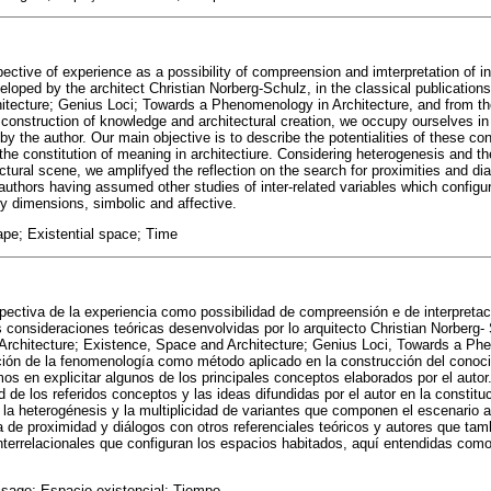
spective of experience as a possibility of compreension and imterpretation of 
loped by the architect Christian Norberg-Schulz, in the classical publications 
itecture; Genius Loci; Towards a Phenomenology in Architecture, and from 
 construction of knowledge and architectural creation, we occupy ourselves in
by the author. Our main objective is to describe the potentialities of these c
the constitution of meaning in architectiure. Considering heterogenesis and the
tural scene, we amplifyed the reflection on the search for proximities and dia
 authors having assumed other studies of inter-related variables which configu
 dimensions, simbolic and affective.
pe; Existential space; Time
spectiva de la experiencia como possibilidad de compreensión e de interpreta
s consideraciones teóricas desenvolvidas por lo arquitecto Christian Norberg- 
n Architecture; Existence, Space and Architecture; Genius Loci, Towards a P
ación de la fenomenología como método aplicado en la construcción del conoci
s en explicitar algunos de los principales conceptos elaborados por el autor.
ad de los referidos conceptos y las ideas difundidas por el autor en la constitu
 la heterogénesis y la multiplicidad de variantes que componen el escenario 
a de proximidad y diálogos con otros referenciales teóricos y autores que tamb
interrelacionales que configuran los espacios habitados, aquí entendidas com
sage; Espacio existencial; Tiempo