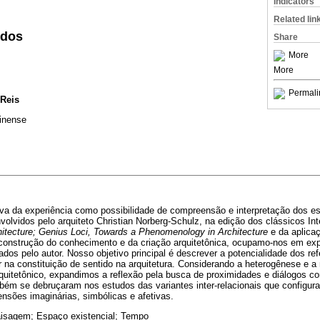
Indicators
Related lin
idos
Share
More
More
Permali
 Reis
inense
va da experiência como possibilidade de compreensão e interpretação dos es
volvidos pelo arquiteto Christian Norberg-Schulz, na edição dos clássicos Int
itecture; Genius Loci, Towards a Phenomenology in Architecture
e da aplica
onstrução do conhecimento e da criação arquitetônica, ocupamo-nos em expl
ados pelo autor. Nosso objetivo principal é descrever a potencialidade dos re
or na constituição de sentido na arquitetura. Considerando a heterogênese e a 
uitetônico, expandimos a reflexão pela busca de proximidades e diálogos co
mbém se debruçaram nos estudos das variantes inter-relacionais que configu
nsões imaginárias, simbólicas e afetivas.
isagem; Espaço existencial; Tempo