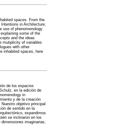
inhabited spaces. From the
Intentions in Architecture;
the use of phenomenology
 explaining some of the
oncepts and the ideas
 mutiplicity of variables
logues with other
re inhabited spaces, here
ción de los espacios
Schulz, en la edición de
henomenology in
miento y de la creación
 Nuestro objetivo principal
ción de sentido en la
arquitectónico, expandimos
ién se inclinaron en los
o dimensiones imaginarias,