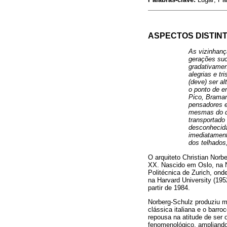
ASPECTOS DISTIN
As vizinhanç
gerações suc
gradativamen
alegrias e t
(deve) ser a
o ponto de en
Pico, Bramant
pensadores e
mesmas do qu
transportado
desconhecida
imediatamente
dos telhados
O arquiteto Christian Nor
XX. Nascido em Oslo, na N
Politécnica de Zurich, ond
na Harvard University (195
partir de 1984.
Norberg-Schulz produziu ma
clássica italiana e o barr
repousa na atitude de ser 
fenomenológico, ampliando