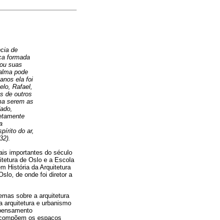
cia de
nça formada
tou suas
 alma pode
anos ela foi
elo, Rafael,
es de outros
oma serem as
dado,
letamente
a
írito do ar,
32).
ais importantes do século
tetura de Oslo e a Escola
m História da Arquitetura
slo, de onde foi diretor a
emas sobre a arquitetura
a arquitetura e urbanismo
o pensamento
ue compõem os espaços