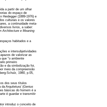
ida a partir de um olhar
teorias do espaço de
in Heidegger (1889-1976) e
os culturais e os valores
ares, a continuidade meta-
iversos livros, a saber:
in Architecture e Meaning
 espaços habitados e a
lações e intersubjetividades
capazes de valorizar as
za que "o ambiente
pelo primeiro
ão e da simbolização foi,
 por meio da compreensão
rberg-Schulz, 1980, p.05,
os dos seus títulos
da Arquitetura’ (
Genius
des básicas do homem é a
rte é guardar e transmitir
utor introduz o conceito de