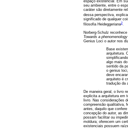
espaço existencial. Em su
seu ambiente, entre o espa
caráter são diretamente re
dessa perspectiva, explica
significado de qualquer c
2
filosofia Heideggeriana
.
Norberg-Schulz reconhece q
Towards a phenomenology o
Genius Loci o autor nos di
Base existenc
arquitetura.
simplificand
algo mais do
sentido da p
o genius loc
deve encarar 
arquiteto é c
tradução da a
De maneira geral, o livro 
explicita a arquitetura em
livro. Nas considerações d
compreensão qualitativa, f
antes, daquilo que confere 
concepção do autor, as di
possam facilitar ou impedi
moldura; oferecem um cert
existenciais possuem raíz