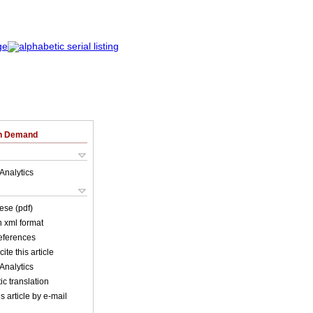
on Demand
Analytics
ese (pdf)
in xml format
references
ite this article
Analytics
c translation
s article by e-mail