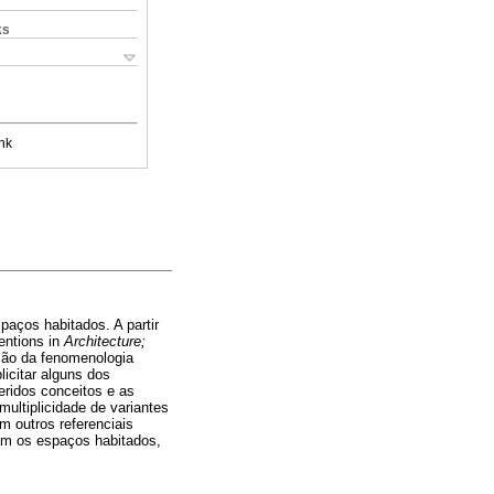
ks
nk
paços habitados. A partir
entions in
Architecture;
ção da fenomenologia
icitar alguns dos
feridos conceitos e as
multiplicidade de variantes
m outros referenciais
ram os espaços habitados,