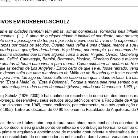
TIVOS EM NORBERG-SCHULZ
as e as cidades também têm almas, almas complexas, formadas pela influên
essivas. (…). A alma de qualquer cidade é individual por direito, uma prese
te com a passagem do tempo e por todo o povo que lá viveu e lá experimen
ristezas por todos os séculos. Quanto mais velha é uma cidade, menos a sua
lterada pelas gerações derradeiras. Veja Roma, por exemplo: por centenas de 
contro daqueles que tinham alguma coisa a dizer. Virgílio, Ovídio, Michelang
e, Cellini, Caravaggio, Bernini, Borromini, Horácio, Giordano Bruno e milhar
 artistas lá foram para viver e para morrer. Como poderiam as pedras de R
e as pedras de Los Angeles? Estou certo de que se eu fosse raptado, ven
 e depois solto em uma rua obscura de Milão ou de Bolonha que fosse comp
 para mim, tão logo eu fosse solto eu saberia em qual cidade estaria. Eu diri
: "Esta é Milão" ou "Esta é Bolonha". Porque a minha pele teria sentido o esp
, dos estuques e das cores da cidade (Russo, citado por Crescenzo, 1989, p.
berg-Schulz (1926-2000) é habitualmente reconhecido como um dos teóricos m
oruega, desenvolveu seus estudos arquitetônicos entre a Faculdade de Arqui
e se diplomou em 1949, tendo realizado, posteriormente, sua pós-graduação e
2-1953). Entre as décadas de 60-90 lecionou na Faculdade de Arquitetura de O
is de vinte títulos sobre arquitetura; suas obras mais conhecidas abordam t
oco, contudo, o seu grande ponto de inflexão e contribuição teórica no campo d
o primeiro arquiteto a aproximar-se de maneira contundente e sistemática d
 a possibilidade de compreender as imbricações das diversas variantes q