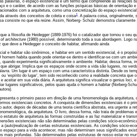
as palavras, o espaço existencial é um termo que compreende as relações 
ço e o caráter, de acordo com as funções psíquicas básicas de orientação e 
lacionados com a arquitetura, como uma concretização do espaço existencial.
1
da através dos conceitos de coleta e coisa
. A palavra coisa, originalmente, 
oisa consiste no que ela reúne. Assim, Norberg- Schulz demonstra clarament
ue a filosofia de Heidegger (1889-1976) foi o catalizador que tornou o seu qu
f architecture
(1980) possível, determinando toda a sua abordagem. Logo na
z que deve a Heidegger o conceito de habitar, afirmando ainda
ial e habitar são sinônimos, e habitar em um sentido existencial, é o propósi
 O homem habita quando pode orientar-se dentro e identificar-se com um ambie
o, quando experimenta significativamente o ambiente. Habitar, dessa forma, i
 que abrigar. Implica que os espaços onde ocorre a vida são lugares, no verd
alavra. Um lugar é um espaço com uma característica distinta. Desde os tem
i, ou ‘espírito do lugar’, tem sido reconhecido como a realidade concreta que
e aceitar em sua vida diária. A arquitetura significa visualizar o genius loci, e
riar lugares significativos, pelos quais ajuda o homem a habitar (Norberg-Schu
utora).
representa o primeiro passo em direção de uma fenomenologia da arquitetura, q
 termos existenciais concretos. A conquista de dimensões existenciais é o pri
o autor, depois de décadas de uma teoria científica abstrata, era urgente a 
enomenológica, da arquitetura. O livro, dessa forma, não trata de problemas
o estatuto de arquitetura às formas construídas e as faz materializar e transm
mensões existenciais não são determinadas pelas condições sócio-econômica
r a (auto)realização de certas estruturas existenciais. As condições sócio-
o espaço para a vida acontecer, mas não determinam seus significados exist
es mais profundas. São determinados pelas estruturas de nosso estar no mu