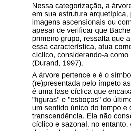
Nessa categorização, a árvor
em sua estrutura arquetípica,
imagens ascensionais ou como 
apesar de verificar que Bache
primeiro grupo, ressalta que a
essa característica, atua c
cíclico, considerando-a como 
(Durand, 1997).
A árvore pertence e é o símbol
(re)presentada pelo ímpeto a
é uma fase cíclica que encaix
"figuras" e "esboços" do últim
um sentido único do tempo e da
transcendência. Ela não conse
cíclico e sazonal, no entanto,