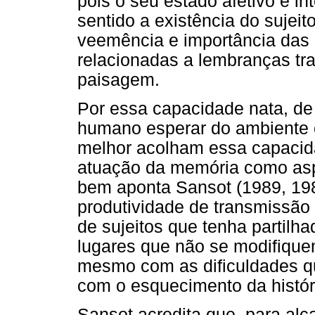
pois o seu estado afetivo e in
sentido a existência do sujeit
veemência e importância das
relacionadas a lembranças tr
paisagem.
Por essa capacidade nata, de
humano esperar do ambiente 
melhor acolham essa capacida
atuação da memória como asp
bem aponta Sansot (1989, 19
produtividade de transmissão
de sujeitos que tenha partilh
lugares que não se modifique
mesmo com as dificuldades q
com o esquecimento da histór
Sansot acredita que, para al