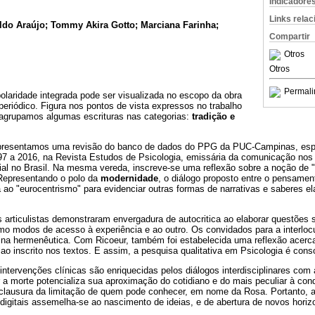
Indicadore
Links rela
ldo Araújo; Tommy Akira Gotto; Marciana Farinha;
Compartir
Otros
Otros
Permali
olaridade integrada pode ser visualizada no escopo da obra
periódico. Figura nos pontos de vista expressos no trabalho
agrupamos algumas escrituras nas categorias:
tradição e
apresentamos uma revisão do banco de dados do PPG da PUC-Campinas, espe
97 a 2016, na Revista Estudos de Psicologia, emissária da comunicação no
ial no Brasil. Na mesma vereda, inscreve-se uma reflexão sobre a noção de 
Representando o polo da
modernidade
, o diálogo proposto entre o pensamen
gia ao "eurocentrismo" para evidenciar outras formas de narrativas e saberes 
s articulistas demonstraram envergadura de autocritica ao elaborar questões
mo modos de acesso à experiência e ao outro. Os convidados para a interloc
lina hermenêutica. Com Ricoeur, também foi estabelecida uma reflexão acerc
 ao inscrito nos textos. E assim, a pesquisa qualitativa em Psicologia é cons
ntervenções clínicas são enriquecidas pelos diálogos interdisciplinares com a 
r a morte potencializa sua aproximação do cotidiano e do mais peculiar à co
 clausura da limitação de quem pode conhecer, em nome da Rosa. Portanto, a
gitais assemelha-se ao nascimento de ideias, e de abertura de novos horizo