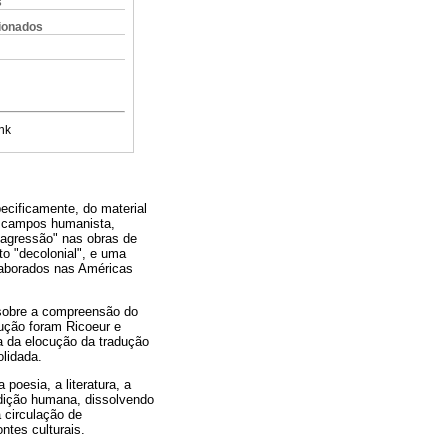
s
cionados
nk
cificamente, do material
s campos humanista,
"agressão" nas obras de
to "decolonial", e uma
elaborados nas Américas
 sobre a compreensão do
ução foram Ricoeur e
a da elocução da tradução
olidada.
poesia, a literatura, a
ndição humana, dissolvendo
 circulação de
ntes culturais.