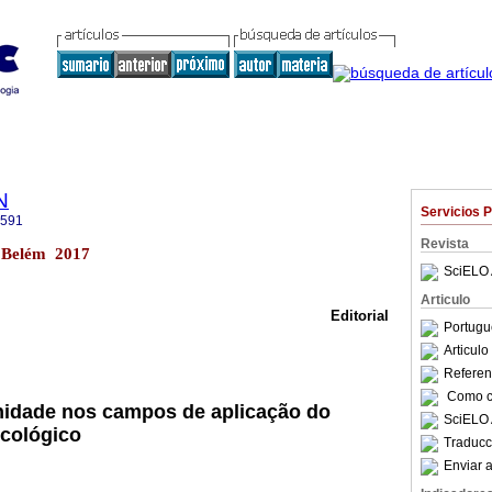
N
Servicios 
2591
Revista
3 Belém 2017
SciELO 
Articulo
Editorial
Portugu
Articul
Referenc
Como ci
nidade nos campos de aplicação do
SciELO 
cológico
Traducc
Enviar a