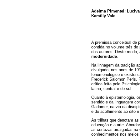
Adelma Pimentel; Luciva
Kamilly Vale
A premissa conceitual de p
contida no volume três do 
dos autores. Deste modo, 
modernidade
.
Na linhagem da tradição 
divulgado, nos anos de 19
fenomenológico e existenc
Frederick Salomon Perls. 
crítica feita pela Psicolo
latina, central e do sul.
Quanto à epistemologia, o
sentido e da linguagem co
Gadamer, na via da discip
e do acolhimento ao dito e
As trilhas que denotam as i
educação e a arte. Aborda
as certezas arraigadas na
conhecimentos nos meios di