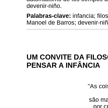
devenir-niño.
Palabras-clave:
infancia; filo
Manoel de Barros; devenir-niñ
UM CONVITE DA FILO
PENSAR A INFÂNCIA
"As co
são ma
por c