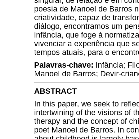
singular, de relação e em co
poesia de Manoel de Barros n
criatividade, capaz de transfo
diálogo, encontramos um pen
infância, que foge à normati
vivenciar a experiência que 
tempos atuais, para o encontr
Palavras-chave:
Infância; Fil
Manoel de Barros; Devir-crian
ABSTRACT
In this paper, we seek to refl
intertwining of the visions of 
therapy and the concept of ch
poet Manoel de Barros. In co
about childhood is largely bas