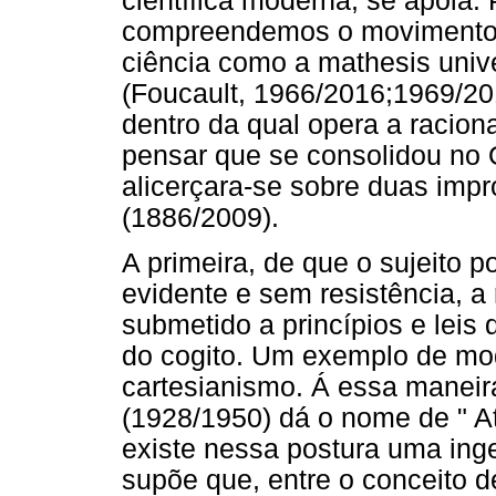
científica moderna, se apóia. 
compreendemos o movimento in
ciência como a mathesis univ
(Foucault, 1966/2016;1969/201
dentro da qual opera a racio
pensar que se consolidou no O
alicerçara-se sobre duas imp
(1886/2009).
A primeira, de que o sujeito 
evidente e sem resistência, a
submetido a princípios e lei
do cogito. Um exemplo de mod
cartesianismo. Á essa maneira
(1928/1950) dá o nome de " At
existe nessa postura uma ing
supõe que, entre o conceito d