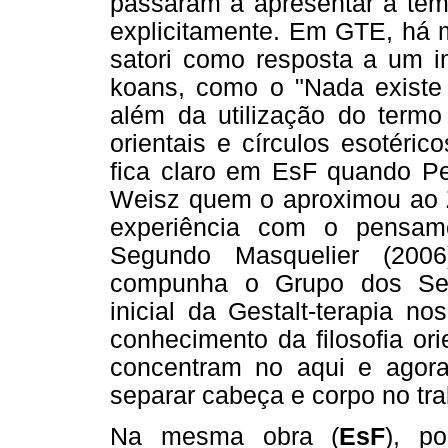
passaram a apresentar a tem
explicitamente. Em GTE, há 
satori como resposta a um i
koans, como o "Nada existe 
além da utilização do termo
orientais e círculos esotéric
fica claro em EsF quando Pe
Weisz quem o aproximou ao Z
experiência com o pensame
Segundo Masquelier (200
compunha o Grupo dos Sete
inicial da Gestalt-terapia n
conhecimento da filosofia or
concentram no aqui e agora
separar cabeça e corpo no tra
Na mesma obra (
EsF
), po