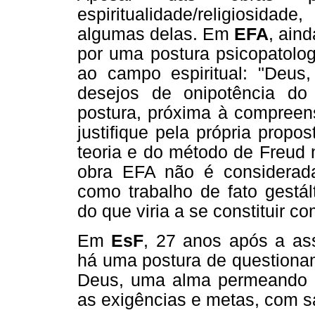
espiritualidade/religiosid
algumas delas. Em
EFA
, ain
por uma postura psicopatolog
ao campo espiritual: "Deus
desejos de onipotência do
postura, próxima à compreens
justifique pela própria prop
teoria e do método de Freud 
obra EFA não é considerada
como trabalho de fato gestál
do que viria a se constituir c
Em
EsF
, 27 anos após a as
há uma postura de questionam
Deus, uma alma permeando o
as exigências e metas, com sa