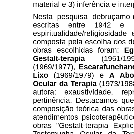
material e 3) inferência e inte
Nesta pesquisa debruçamo-n
escritas entre 1942 e 
espiritualidade/religiosidad
composta pela escolha dos do
obras escolhidas foram:
Eg
Gestalt-terapia
(1951/
(1969/1977),
Escarafunchand
Lixo
(1969/1979) e
A Abo
Ocular da Terapia
(1973/1988
autora: exaustividade, re
pertinência. Destacamos que
composição teórica das obras
atendimentos psicoterapêutic
obras "Gestalt-terapia Expl
Testemunha Ocular da Ter