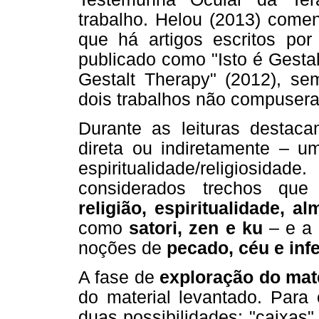
trabalho. Helou (2013) comen
que há artigos escritos por 
publicado como "Isto é Gesta
Gestalt Therapy" (2012), se
dois trabalhos não compusera
Durante as leituras destac
direta ou indiretamente – u
espiritualidade/religiosidad
considerados trechos qu
religião, espiritualidade, al
como
satori, zen e ku
– e a 
noções de
pecado, céu e inf
A fase de
exploração do mate
do material levantado. Para 
duas possibilidades: "caixas