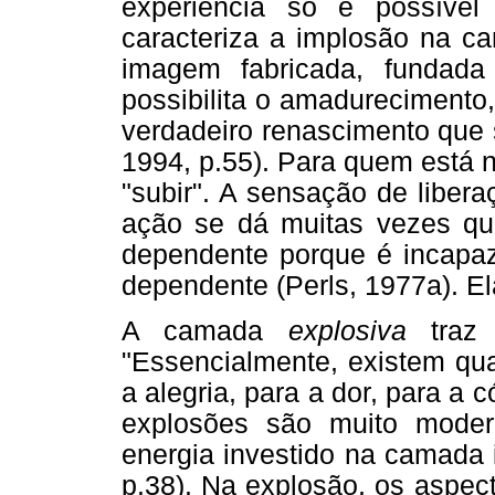
experiência só é possível
caracteriza a implosão na ca
imagem fabricada, fundad
possibilita o amadurecimento,
verdadeiro renascimento que 
1994, p.55). Para quem está n
"subir". A sensação de liber
ação se dá muitas vezes q
dependente porque é incapaz
dependente (Perls, 1977a). El
A camada
explosiva
traz 
"Essencialmente, existem qua
a alegria, para a dor, para a 
explosões são muito mode
energia investido na camada 
p.38). Na explosão, os aspec