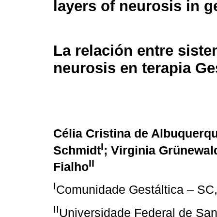
layers of neurosis in g
La relación entre siste
neurosis en terapia Ge
Célia Cristina de Albuquerq
I
Schmidt
; Virginia Grünewal
II
Fialho
I
Comunidade Gestáltica – SC,
II
Universidade Federal de Sant