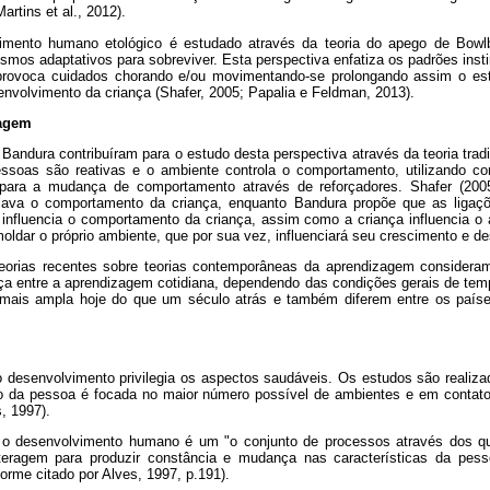
rtins et al., 2012).
mento humano etológico é estudado através da teoria do apego de Bowl
s adaptativos para sobreviver. Esta perspectiva enfatiza os padrões instint
provoca cuidados chorando e/ou movimentando-se prolongando assim o est
envolvimento da criança (Shafer, 2005; Papalia e Feldman, 2013).
zagem
Bandura contribuíram para o estudo desta perspectiva através da teoria tra
ssoas são reativas e o ambiente controla o comportamento, utilizando 
s para a mudança de comportamento através de reforçadores. Shafer (20
ava o comportamento da criança, enquanto Bandura propõe que as ligaç
e influencia o comportamento da criança, assim como a criança influencia o
oldar o próprio ambiente, que por sua vez, influenciará seu crescimento e d
 teorias recentes sobre teorias contemporâneas da aprendizagem considera
ça entre a aprendizagem cotidiana, dependendo das condições gerais de temp
mais ampla hoje do que um século atrás e também diferem entre os países
desenvolvimento privilegia os aspectos saudáveis. Os estudos são realiz
ão da pessoa é focada no maior número possível de ambientes e em contat
s, 1997).
, o desenvolvimento humano é um "o conjunto de processos através dos qua
eragem para produzir constância e mudança nas características da pes
orme citado por Alves, 1997, p.191).