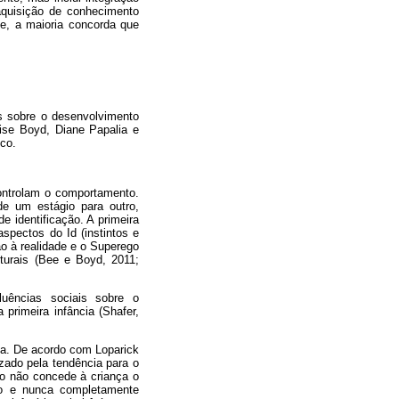
 aquisição de conhecimento
de, a maioria concorda que
as sobre o desenvolvimento
ise Boyd, Diane Papalia e
co.
controlam o comportamento.
de um estágio para outro,
e identificação. A primeira
spectos do Id (instintos e
ão à realidade e o Superego
turais (Bee e Boyd, 2011;
uências sociais sobre o
rimeira infância (Shafer,
na. De acordo com Loparick
izado pela tendência para o
o não concede à criança o
ngo e nunca completamente