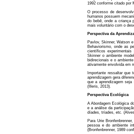
1992 conforme citado por Ma
O processo de desenvolvi
humanos possuem mecanismo
do bebê, onde a criança 
mais voluntário com o des
Perspectiva da Aprendi
Pavlov, Skinner, Watson e 
Behaviorismo, onde as pe
científicos experimentai
Skinner o ambiente model
bidirecionais e o ambient
ativamente envolvida em m
Importante ressaltar que
aprendizagem gera diferen
que a aprendizagem seja 
(Illeris, 2013).
Perspectiva Ecológica
A Abordagem Ecológica do 
e a análise da participaç
díades, tríades, etc. (Alve
Para Urie Bronfenbrenner
pessoa e do ambiente int
(Bronfenbrenner, 1989 conf