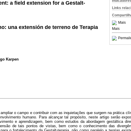
Indicadore
: a field extension for a Gestalt-
Links rela
Compartilh
Mais
o: una extensión de terreno de Terapia
Mais
Permali
ago Karpen
ampliar o campo e contribuir com as inquietações que surgem na prática clí
nvolvimento humano. Para alcançar tal propósito, neste artigo serão expo
lvimento e aprendizagem, bem como estudos da abordagem gestáltica dire
eensão de tais pontos de vistas, bem como o conhecimento das divergên
para o fortalecimento da Gestalt-terapia, não como paralelo a teorias ex