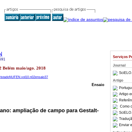
N
Serviços P
591
Journal
2 Belém maio/ago. 2018
SciELO 
RevistadoNUFEN.vol10.n02ensaio37
Artigo
Ensaio
Portugu
Artigo 
Referên
Como ci
ano: ampliação de campo para Gestalt-
SciELO 
Traduçã
Enviar e