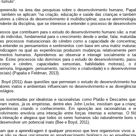
o túmulo".
preensão na área das pesquisas sobre o desenvolvimento humano, Papali
 também se aplicam "na criação, educação e saúde das crianças e também 
utores a ciência do desenvolvimento é multidisciplinar, usa-se aterminologi
ndente da disciplina, que se interesse a entender o processo de desenvolvim
cessos que contribuem para o estudo do desenvolvimento humano são: a mat
do indivíduo, fundamental para o crescimento desde o andar, falar, maturida
tes processos maturacionais do cérebro como a capacidade de concentraç
 entender os pensamentos e sentimentos com base em uma matriz maturac
rendizagem na qual as experiências produzem mudanças relativamente per
mentos humanos. Aprendemos ao observar e interagir socialmente e t
te. Estes processos são domínios para o estudo do desenvolvimento, pass
corpo e cérebro, capacidades sensoriais, habilidades motoras), o d
emoria, linguagem, pensamento, raciocínio e criatividade) e o desenvolvime
ociais) (Papalia e Feldman, 2013).
 Boyd (2011) duas questões que permeiam o estudo do desenvolvimento hum
 fatores inatos e ambientais influenciam no desenvolvimento e as divergênci
estágios.
s sustentadas por idealistas e racionalistas como Platão e Descartes qu
m inatos, já os empiristas, dentre eles John Locke, insistiam que a cria
periências criando o conhecimento. Em oposição aos racionalistas e emp
olvimento envolvia uma interação entre forças internas e externas. O fil
a interação e alegava que todos os seres humanos são naturalmente bons 
desenvolver um potencial inato (Bee e Boyd, 2011).
uam que a aprendizagem é qualquer processo que leve organismos vivos
e não se deve unicamente ao amadurecimento biológico ou ao envelhecimen