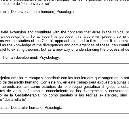
rocesso de "des-envolver-se"
erapia; Desenvolvimento humano; Psicologia.
ield extension and contribute with the concerns that arise in the clinical pr
n development. To achieve this purpose, this article will present some t
s well as studies of the Gestalt approach directed to this theme. It is believ
ll as the knowledge of the divergences and convergences of these, can contrib
allel to existing theories, but as a new way of understanding the process of d
y; Human development; Psychology
.
jetivo ampliar el campo y contribuir con las inquietudes que surgen en la prác
o de desarrollo humano. Con este fin, en este trabajo será expuesto algunas 
 aprendizaje, así como estudios de lo enfoque gestáltico dirigidos a est
tos de vista, así como el conocimiento de las divergencias y convergen
ento de la Gestalt-terapia, no como paralelo a las teorías existentes, 
 "desarrollarte".
stalt; Desarrolar humano; Psicología.