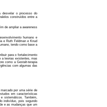
a desvelar o processo do
lelos construídos entre a
 fim de ampliar a awareness
 desenvolvimento humano e
lia e Ruth Feldman e Knud
 humano, tendo como base a
buir para o fortalecimento
 a teorias existentes, mas
re como a Gestalt-terapia
ergências com algumas das
 marcado por uma série de
tudos em características
 e sistemáticos. Também,
o indivíduo, pois segundo
dade e as mudanças que um