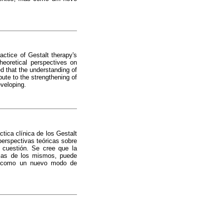
actice of Gestalt therapy's
heoretical perspectives on
ed that the understanding of
ute to the strengthening of
eveloping.
tica clínica de los Gestalt
perspectivas teóricas sobre
a cuestión. Se cree que la
cias de los mismos, puede
sino como un nuevo modo de