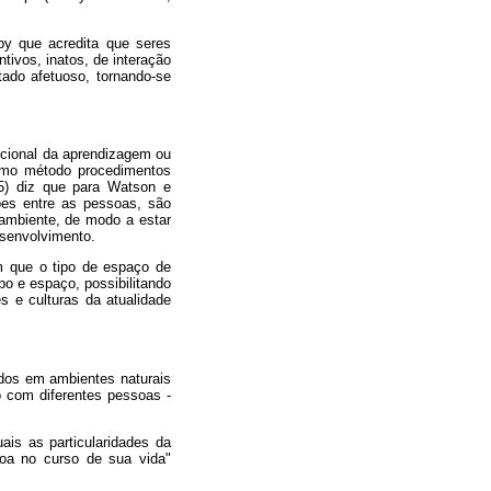
by que acredita que seres
ivos, inatos, de interação
ado afetuoso, tornando-se
dicional da aprendizagem ou
como método procedimentos
05) diz que para Watson e
ões entre as pessoas, são
 ambiente, de modo a estar
esenvolvimento.
m que o tipo de espaço de
o e espaço, possibilitando
 e culturas da atualidade
ados em ambientes naturais
o com diferentes pessoas -
is as particularidades da
soa no curso de sua vida"