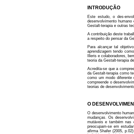
INTRODUÇÃO
Este estudo, o des-envo
desenvolvimento humano e
Gestalt-terapia e outras t
A contribuição deste traba
a respeito do pensar da G
Para alcançar tal objeti
aprendizagem tendo como 
Illeris e colaboradores, 
teoria da Gestalt-terapia 
Acredita-se que a compree
da Gestalt-terapia como t
como um modo diferente d
compreende o desenvolvim
teorias de desenvolvimento
O DESENVOLVIME
O desenvolvimento humano
mudanças. Os desenvolvi
mutáveis e também nas q
preocupam-se em estudar 
afirma Shafer (2005, p.0