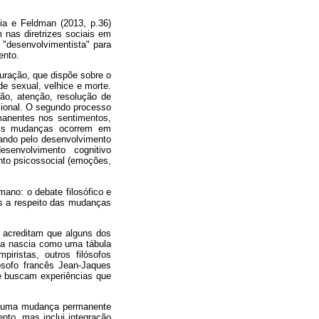
a e Feldman (2013, p.36)
nas diretrizes sociais em
a "desenvolvimentista" para
ento.
uração, que dispõe sobre o
de sexual, velhice e morte.
ão, atenção, resolução de
ional. O segundo processo
manentes nos sentimentos,
ais mudanças ocorrem em
ando pelo desenvolvimento
esenvolvimento cognitivo
nto psicossocial (emoções,
ano: o debate filosófico e
as a respeito das mudanças
e acreditam que alguns dos
nça nascia como uma tábula
iristas, outros filósofos
ósofo francês Jean-Jaques
e buscam experiências que
 a uma mudança permanente
to, mas inclui integração