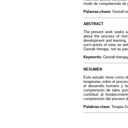
modo de compreensão do p
Palavras-chave:
Gestalt-t
ABSTRACT
The present work seeks a f
about the process of huma
development and learning, a
such points of view, as we
Gestalt therapy, not as par
Keywords:
Gestalt-therap
RESUMEN
Este estudio tiene como ob
terapeutas sobre el proces
el desarrollo humano y la
comprensión de tales pun
contribuir al fortalecimi
comprensión del proceso de
Palabras-clave:
Terapia Ge