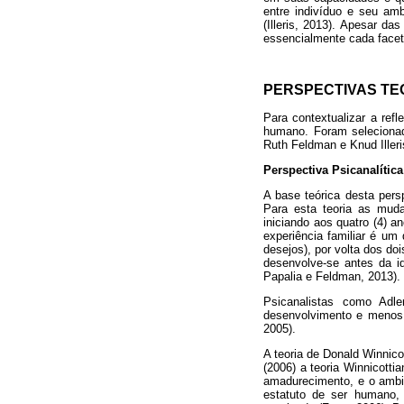
entre indivíduo e seu amb
(Illeris, 2013). Apesar d
essencialmente cada facet
PERSPECTIVAS TE
Para contextualizar a ref
humano. Foram selecionad
Ruth Feldman e Knud Iller
Perspectiva Psicanalítica
A base teórica desta pers
Para esta teoria as muda
iniciando aos quatro (4) a
experiência familiar é um
desejos), por volta dos do
desenvolve-se antes da i
Papalia e Feldman, 2013).
Psicanalistas como Adl
desenvolvimento e menos 
2005).
A teoria de Donald Winnic
(2006) a teoria Winnicotti
amadurecimento, e o ambi
estatuto de ser humano, 