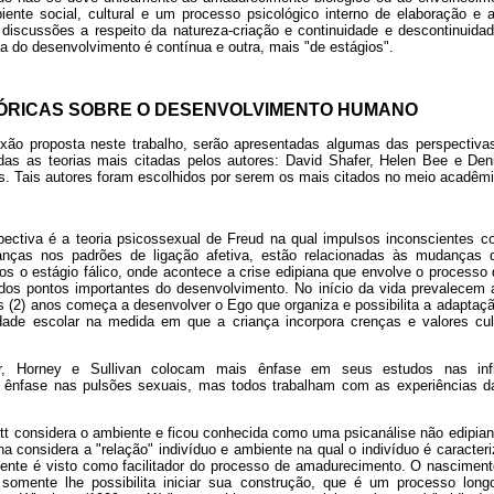
iente social, cultural e um processo psicológico interno de elaboração e
as discussões a respeito da natureza-criação e continuidade e descontinuida
a do desenvolvimento é contínua e outra, mais "de estágios".
ÓRICAS SOBRE O DESENVOLVIMENTO HUMANO
lexão proposta neste trabalho, serão apresentadas algumas das perspectiv
as as teorias mais citadas pelos autores: David Shafer, Helen Bee e Den
is. Tais autores foram escolhidos por serem os mais citados no meio acadêmi
pectiva é a teoria psicossexual de Freud na qual impulsos inconscientes 
nças nos padrões de ligação afetiva, estão relacionadas às mudanças 
nos o estágio fálico, onde acontece a crise edipiana que envolve o processo d
 dos pontos importantes do desenvolvimento. No início da vida prevalecem a
is (2) anos começa a desenvolver o Ego que organiza e possibilita a adaptaç
dade escolar na medida em que a criança incorpora crenças e valores cul
er, Horney e Sullivan colocam mais ênfase em seus estudos nas infl
ênfase nas pulsões sexuais, mas todos trabalham com as experiências da p
ott considera o ambiente e ficou conhecida como uma psicanálise não edipia
ana considera a "relação" indivíduo e ambiente na qual o indivíduo é caracter
ente é visto como facilitador do processo de amadurecimento. O nasciment
somente lhe possibilita iniciar sua construção, que é um processo lo