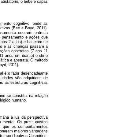
satisfatório, o bebê é capaz
imento cognitivo, onde as
tivas (Bee e Boyd, 2011).
ensamento ocorrem entre a
 do pensamento e ações que
0 aos 2 anos) e baseiam-se
co e as crianças passam a
rações concretas (7 aos 11
11 anos em diante) onde o
ática e abstrata. O método
oyd, 2011).
ial é o fator desencadeante
ilidades são adquiridas de
ás as estruturas cognitivas
no se constitui na relação
ológico humano.
umana à luz da perspectiva
o mental. Os pressupostos
o; que os comportamentos
ionaram maiores vantagens
o tempo (Tooby e Cosmides,