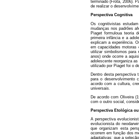
terminado (Frota, 2006). Pa
de realizar o desenvolvim
Perspectiva Cognitiva
Os cognitivistas estudam
mudanças nos padrões afe
Piaget formuloua teoria 
primeira infância e a ado
explicam a experiência. O
em capacidades motoras e
utilizar simbolismos para
anos) onde ocorre a aqui
adolescente reorganiza as
utilizado por Piaget foi o
Dentro desta perspectiva t
para o desenvolvimento co
acordo com a cultura, cren
universais.
De acordo com Oliveira (1
com o outro social, consi
Perspectiva Etológica ou
A perspectiva evolucionis
evolucionista do neodarw
que organizam esta pers
ocorrem em função dos me
adaptativas; que a seleçã