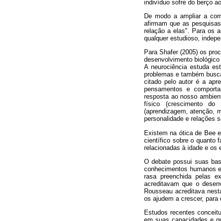
indivíduo sofre do berço a
De modo a ampliar a com
afirmam que as pesquisas
relação a elas". Para os a
qualquer estudioso, indepe
Para Shafer (2005) os pro
desenvolvimento biológico 
A neurociência estuda es
problemas e também busca
citado pelo autor é a ap
pensamentos e comporta
resposta ao nosso ambien
físico (crescimento do 
(aprendizagem, atenção, m
personalidade e relações s
Existem na ótica de Bee e
científico sobre o quanto
relacionadas à idade e os 
O debate possui suas base
conhecimentos humanos era
rasa preenchida pelas ex
acreditavam que o desenv
Rousseau acreditava nest
os ajudem a crescer, para 
Estudos recentes conceit
em suas capacidades e qu