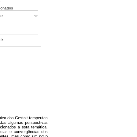
s
cionados
ar
nk
nica dos Gestalt-terapeutas
stas algumas perspectivas
cionados a esta temática.
cias e convergências dos
istentes, mas como um novo