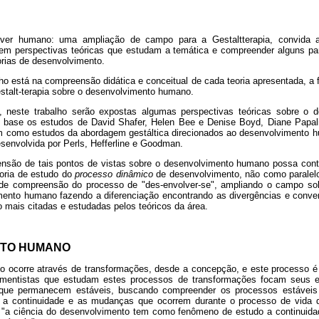
lver humano: uma ampliação de campo para a Gestaltterapia, convida 
m perspectivas teóricas que estudam a temática e compreender alguns para
eorias de desenvolvimento.
lho está na compreensão didática e conceitual de cada teoria apresentada, a
estalt-terapia sobre o desenvolvimento humano.
vo, neste trabalho serão expostas algumas perspectivas teóricas sobre o
base os estudos de David Shafer, Helen Bee e Denise Boyd, Diane Papa
bem como estudos da abordagem gestáltica direcionados ao desenvolvimento
desenvolvida por Perls, Hefferline e Goodman.
nsão de tais pontos de vistas sobre o desenvolvimento humano possa contri
eoria de estudo do
processo dinâmico
de desenvolvimento, não como paralelo
e compreensão do processo de "des-envolver-se", ampliando o campo sob
ento humano fazendo a diferenciação encontrando as divergências e conv
 mais citadas e estudadas pelos teóricos da área.
NTO HUMANO
 ocorre através de transformações, desde a concepção, e este processo é
mentistas que estudam estes processos de transformações focam seus es
ue permanecem estáveis, buscando compreender os processos estáveis
a continuidade e as mudanças que ocorrem durante o processo de vida d
2) "a ciência do desenvolvimento tem como fenômeno de estudo a continui