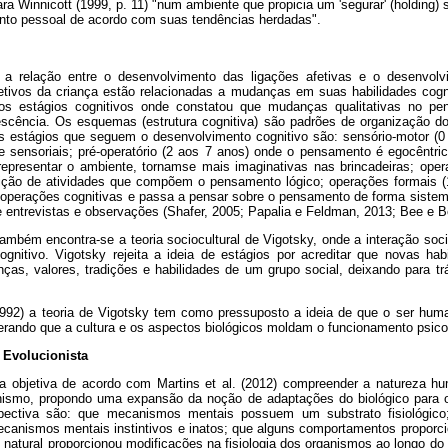
ra Winnicott (1999, p. 11) "num ambiente que propicia um 'segurar' (holding) 
ento pessoal de acordo com suas tendências herdadas".
 a relação entre o desenvolvimento das ligações afetivas e o desenvolv
tivos da criança estão relacionadas a mudanças em suas habilidades cogni
dos estágios cognitivos onde constatou que mudanças qualitativas no p
lescência. Os esquemas (estrutura cognitiva) são padrões de organização
s estágios que seguem o desenvolvimento cognitivo são: sensório-motor (
 sensoriais; pré-operatório (2 aos 7 anos) onde o pensamento é egocêntri
 representar o ambiente, tornamse mais imaginativas nas brincadeiras; ope
sição de atividades que compõem o pensamento lógico; operações formais (
 operações cognitivas e passa a pensar sobre o pensamento de forma sistem
 de entrevistas e observações (Shafer, 2005; Papalia e Feldman, 2013; Bee e B
ambém encontra-se a teoria sociocultural de Vigotsky, onde a interação soc
gnitivo. Vigotsky rejeita a ideia de estágios por acreditar que novas hab
ças, valores, tradições e habilidades de um grupo social, deixando para tr
992) a teoria de Vigotsky tem como pressuposto a ideia de que o ser huma
derando que a cultura e os aspectos biológicos moldam o funcionamento psic
 Evolucionista
ta objetiva de acordo com Martins et al. (2012) compreender a natureza h
inismo, propondo uma expansão da noção de adaptações do biológico para 
pectiva são: que mecanismos mentais possuem um substrato fisiológic
canismos mentais instintivos e inatos; que alguns comportamentos proporc
o natural proporcionou modificações na fisiologia dos organismos ao longo d