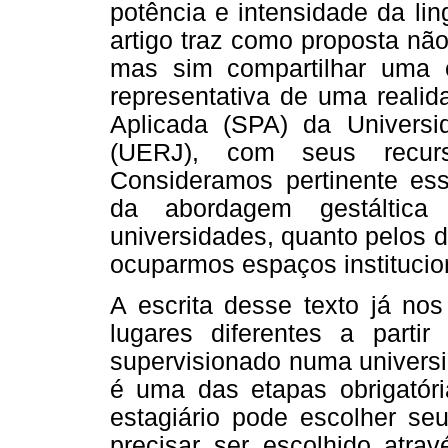
potência e intensidade da li
artigo traz como proposta nã
mas sim compartilhar uma e
representativa de uma realid
Aplicada (SPA) da Univers
(UERJ), com seus recurso
Consideramos pertinente ess
da abordagem gestáltica
universidades, quanto pelos 
ocuparmos espaços institucio
A escrita desse texto já no
lugares diferentes a part
supervisionado numa universi
é uma das etapas obrigatór
estagiário pode escolher s
precisar ser escolhido atra