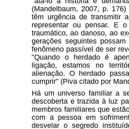
"atá-lo à história e demanda
(Mandelbaum, 2007, p. 176) 
têm urgência de transmitir a
representar ou pensar. E o 
traumático, ao danoso, ao e
gerações seguintes possam t
fenômeno passível de ser rev
"Quando o herdado é apen
ligação, estamos no territ
alienação. O herdado pass
cumprir" (Piva citado por Man
Há um universo familiar a se
descoberta e trazida à luz p
membros familiares que estão p
com a pessoa em sofrimento
desvelar o segredo institu