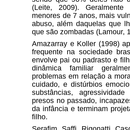
(Leite, 2009). Geralmente
menores de 7 anos, mais vuln
abuso, além daquelas que lh
que são zombadas (Lamour, 1
Amazarray e Koller (1998) a
frequente na sociedade bra
envolve pai ou padrasto e fi
dinâmica familiar geralme
problemas em relação a moral,
cuidado, e distúrbios emoci
substâncias, agressividad
presos no passado, incapazes
da infância e terminam proje
filho.
Serafim, Saffi, Rigonatti, C