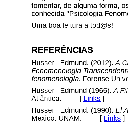
fomentar, de alguma forma, o
conhecida "Psicologia Fenom
Uma boa leitura a tod@s
!
REFERÊNCIAS
Husserl, Edmund. (2012).
A C
Fenomenologia Transcendental
fenomenologia
. Forense Unive
Husserl, Edmund (1965).
A Fi
Atlântica. [
Links
]
Husserl, Edmund. (1990).
El A
Mexico: UNAM. [
Links
]