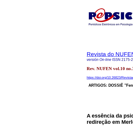
Revista do NUFE
versión On-line
ISSN
2175-
Rev. NUFEN vol.10 no.3
https://doi.org/10.26823/Revis
ARTIGOS: DOSSIÊ "Feno
A essência da psi
redireção em Mer