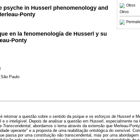
Otros
he psyche in Husserl phenomenology and
Otros
 Merleau-Ponty
Permali
que en la fenomenología de Husserl y su
leau-Ponty
g
 São Paulo
o é retomar a questão sobre o sentido da psique e os esforços de Husserl e M
l e o inteligível. Depois de analisar a questão em Husserl, especialmente na
a Transcendental
, abordamos o tema através da extensão que Merleau-Pont
lidade operante" e a proposta de uma reabilitação ontológica do sensível. C
que passa por uma constituição não transcendental, mas por uma abordagem 
lação pela psique cuja manifestação originária ocorre na materialidade do s