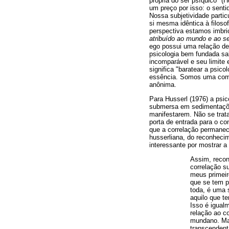
própria do ser psíquico" (
um preço por isso: o senti
Nossa subjetividade partic
si mesma idêntica à filoso
perspectiva estamos imbr
atribuído ao mundo e ao s
ego possui uma relação de 
psicologia bem fundada sab
incomparável e seu limite 
significa "baratear a psico
essência. Somos uma comun
anônima.
Para Husserl (1976) a psic
submersa em sedimentações
manifestarem. Não se trata
porta de entrada para o c
que a correlação permanece
husserliana, do reconhecim
interessante por mostrar a
Assim, reco
correlação s
meus primeir
que se tem p
toda, é uma
aquilo que t
Isso é igual
relação ao c
mundano. Mas
transcenden