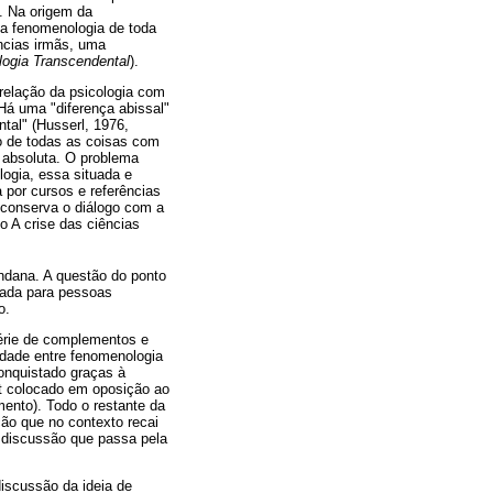
. Na origem da
 a fenomenologia de toda
ncias irmãs, uma
ogia Transcendental
).
relação da psicologia com
 Há uma "diferença abissal"
ntal" (Husserl, 1976,
ão de todas as coisas com
e absoluta. O problema
logia, essa situada e
 por cursos e referências
l conserva o diálogo com a
o A crise das ciências
ndana. A questão do ponto
ltada para pessoas
o.
érie de complementos e
idade entre fenomenologia
conquistado graças à
nt colocado em oposição ao
mento). Todo o restante da
ção que no contexto recai
ma discussão que passa pela
iscussão da ideia de