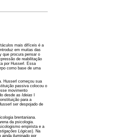
áculos mais difíceis é a
reintroduz em muitas das
ty que procura pensar o
pressão de reabilitação
ta por Husserl. Essa
 corpo como base de uma
a. Husserl começou sua
stituição passiva colocou o
 desse movimento
ado desde as
Ideias
I
onstituição para a
Husserl ser despojado de
icologia brentaniana.
rena da psicologia.
icologismo empirista e a
stigações Lógicas
). Na
 ainda iluminado por