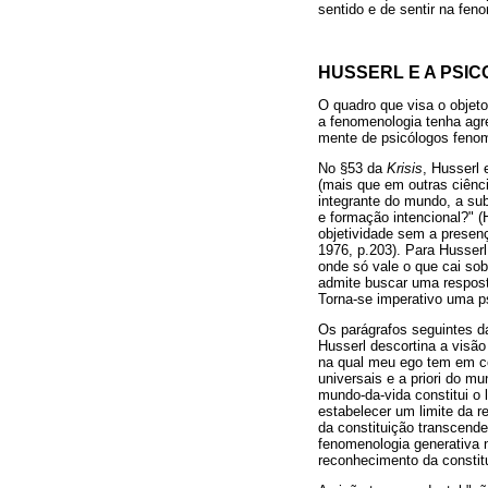
sentido e de sentir na fe
HUSSERL E A PSIC
O quadro que visa o objeto
a fenomenologia tenha agr
mente de psicólogos fenom
No §53 da
Krisis
, Husserl 
(mais que em outras ciênc
integrante do mundo, a subj
e formação intencional?" (
objetividade sem a presenç
1976, p.203). Para Husserl
onde só vale o que cai sob
admite buscar uma resposta
Torna-se imperativo uma p
Os parágrafos seguintes d
Husserl descortina a visão
na qual meu ego tem em co
universais e a priori do m
mundo-da-vida constitui o 
estabelecer um limite da r
da constituição transcend
fenomenologia generativa n
reconhecimento da constit