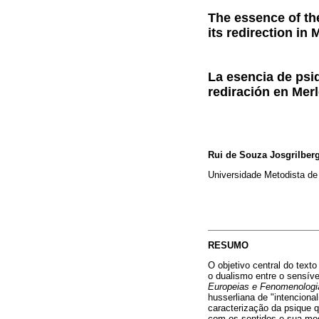
The essence of t
its redirection in
La esencia de psi
rediración en Mer
Rui de Souza Josgrilber
Universidade Metodista de
RESUMO
O objetivo central do text
o dualismo entre o sensíve
Europeias e Fenomenologi
husserliana de "intenciona
caracterização da psique 
com os sentidos e sua modu