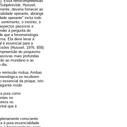
5). Essa retrocompreensão
ubjektivität, Husserl,
amente, deveria fornecer ao
onalidade operante, abrange
ade operante" inclui todo
entimento, o instinto, e
s aspectos passivos e
nder à pergunta do
ade que a fenomenologia
ma. Ela deve levar à
l é essencial para a
isões (Husserl, 1976, §58)
ompreensão do psiquismo
assivas mais profundas
ação ao mundano e ao
 dia.
 de remissão mútua. Ambas
omenológica se recobrem
 essencial da psique, isto
seguinte modo:
ia pura como
entes no
ureza ou
ental que é
r plenamente consciente
a à pura essencialidade