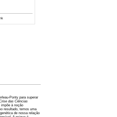
nk
erleau-Ponty para superar
Crise das Ciências
y impõe à noção
omo resultado, temos uma
genética de nossa relação
ensível. A psique é