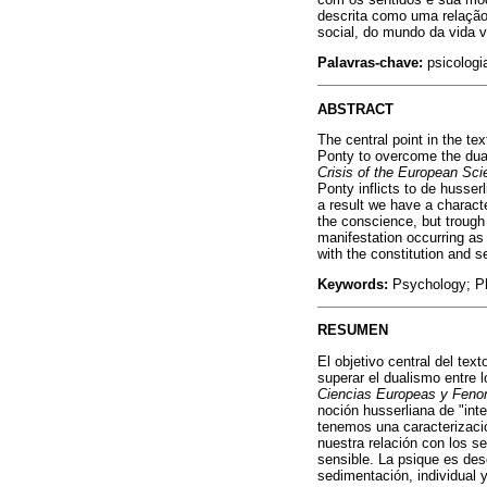
descrita como uma relação 
social, do mundo da vida v
Palavras-chave:
psicologi
ABSTRACT
The central point in the te
Ponty to overcome the duali
Crisis of the European S
Ponty inflicts to de husserl
a result we have a charact
the conscience, but trough 
manifestation occurring as 
with the constitution and se
Keywords:
Psychology; P
RESUMEN
El objetivo central del tex
superar el dualismo entre l
Ciencias Europeas y Feno
noción husserliana de "inte
tenemos una caracterizació
nuestra relación con los se
sensible. La psique es des
sedimentación, individual y