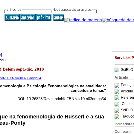
N
Servicios 
2591
 Belém sept./dic. 2018
SciELO 
Articulo
tadoNUFEN.vol10.n03artigo34
Portugu
menologia e Psicologia Fenomenológica na atualidade:
conceitos e temas"
Articul
Referenc
DOI: 10.26823/RevistadoNUFEN.vol10.n03artigo34
Como ci
SciELO 
que na fenomenologia de Husserl e a sua
Traducc
leau-Ponty
Indicadore
Compartir