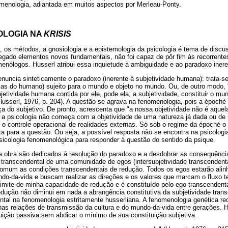
nomenologia, adiantada em muitos aspectos por Merleau-Ponty.
OLOGIA NA
KRISIS
, os métodos, a gnosiologia e a epistemologia da psicologia é tema de disc
egado elementos novos fundamentais, não foi capaz de pôr fim às recorrent
enólogos. Husserl atribui essa inquietude à ambiguidade e ao paradoxo inere
enuncia sinteticamente o paradoxo (inerente à subjetividade humana): trata
ias do humano) sujeito para o mundo e objeto no mundo. Ou, de outro modo,
etividade humana contida por ele, pode ela, a subjetividade, constituir o mun
Husserl, 1976, p. 204). A questão se agrava na fenomenologia, pois a épochè 
a do subjetivo. De pronto, acrescenta que "a nossa objetividade não é aquel
 a psicologia não começa com a objetividade de uma natureza já dada ou de 
 o controle operacional de realidades externas. Só sob o regime da époché o
 para a questão. Ou seja, a possível resposta não se encontra na psicologia
sicologia fenomenológica para responder à questão do sentido da psique.
a obra são dedicados à resolução do paradoxo e a desdobrar as consequênci
 transcendental de uma comunidade de egos (intersubjetividade transcendent
mum as condições transcendentais de redução. Todos os egos estarão alinh
undo-da-vida e buscam realizar as direções e os valores que marcam o fluxo t
limite de minha capacidade de redução e é constituído pelo ego transcendent
edução não diminui em nada a abrangência constitutiva da subjetividade trans
ental na fenomenologia estritamente husserliana. A fenomenologia genética r
as relações de transmissão da cultura e do mundo-da-vida entre gerações. Hu
uição passiva sem abdicar o mínimo de sua constituição subjetiva.