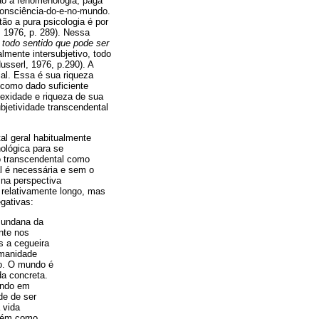
ção à fenomenologia, paga
consciência-do-e-no-mundo.
ão a pura psicologia é por
, 1976, p. 289). Nessa
 todo sentido que pode ser
almente intersubjetivo, todo
sserl, 1976, p.290). A
al. Essa é sua riqueza
o como dado suficiente
plexidade e riqueza de sua
jetividade transcendental
al geral habitualmente
ológica para se
ão transcendental como
l é necessária e sem o
 na perspectiva
 relativamente longo, mas
gativas:
mundana da
nte nos
s a cegueira
umanidade
o. O mundo é
da concreta.
undo em
de de ser
 vida
ntém como