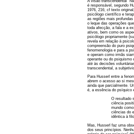
A visão transcendental "n
é responsável, segundo Hus
1976, 216; cf texto origin
psicólogo científico e ter
as regiões mais profundas 
o leque das operações que
toda afecção, a fala e a ex
ativos, bem como os aspec
psicólogo propriamente (s
revela em relação à psico
compreensão do puro psiqu
fenomenologia e para a ps
e operam como irmãs siam
operante ou do psiquismo
até às decisões voluntári
transcendental, a subjetiv
Para Husserl entre a feno
abrem o acesso ao si mesm
ainda que parcialmente. Um
é, a essência do psíquico
O resultado 
ciência posi
mundo como f
ciências do e
idêntica à fi
Mas, Husserl faz uma obse
dos seus princípios. Nenh