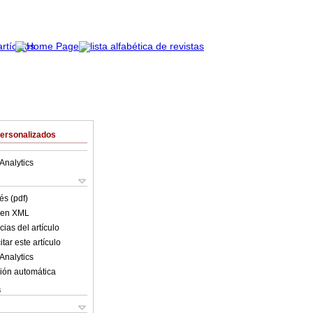
Personalizados
Analytics
és (pdf)
o en XML
ias del artículo
tar este artículo
Analytics
ión automática
s