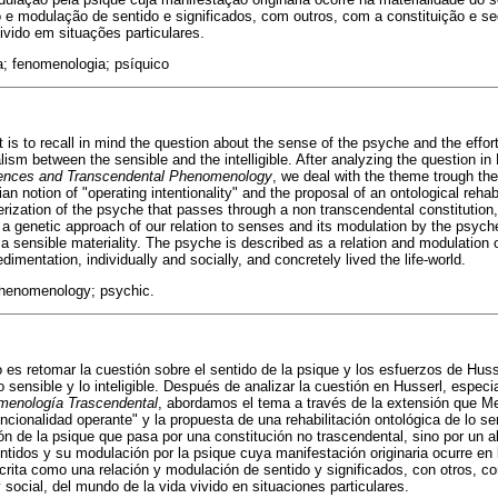
e modulação de sentido e significados, com outros, com a constituição e se
ivido em situações particulares.
a; fenomenologia; psíquico
xt is to recall in mind the question about the sense of the psyche and the effo
sm between the sensible and the intelligible. After analyzing the question in 
ciences and Transcendental Phenomenology
, we deal with the theme trough th
ian notion of "operating intentionality" and the proposal of an ontological rehab
erization of the psyche that passes through a non transcendental constitution,
a genetic approach of our relation to senses and its modulation by the psyche
a sensible materiality. The psyche is described as a relation and modulation 
dimentation, individually and socially, and concretely lived the life-world.
henomenology; psychic.
to es retomar la cuestión sobre el sentido de la psique y los esfuerzos de Hu
o sensible y lo inteligible. Después de analizar la cuestión en Husserl, especi
menología Trascendental
, abordamos el tema a través de la extensión que M
ncionalidad operante" y la propuesta de una rehabilitación ontológica de lo s
n de la psique que pasa por una constitución no trascendental, sino por un a
ntidos y su modulación por la psique cuya manifestación originaria ocurre en l
crita como una relación y modulación de sentido y significados, con otros, co
 social, del mundo de la vida vivido en situaciones particulares.