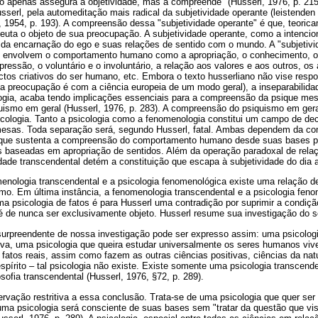
ão apenas assegura a objetividade, mas a compreende" (Husserl, 1976, p. 21
serl, pela automeditação mais radical da subjetividade operante (leistenden S
al, 1954, p. 193). A compreensão dessa "subjetividade operante" é que, teoric
apeuta o objeto de sua preocupação. A subjetividade operante, como a intenci
da encarnação do ego e suas relações de sentido com o mundo. A "subjetivid
 envolvem o comportamento humano como a apropriação, o conhecimento, o s
pressão, o voluntário e o involuntário, a relação aos valores e aos outros, o
tos criativos do ser humano, etc. Embora o texto husserliano não vise respo
ua preocupação é com a ciência europeia de um modo geral), a inseparabilid
logia, acaba tendo implicações essenciais para a compreensão da psique mes
ismo em geral (Husserl, 1976, p. 283). A compreensão do psiquismo em gera
icologia. Tanto a psicologia como a fenomenologia constitui um campo de dec
esas. Toda separação será, segundo Husserl, fatal. Ambas dependem da c
 que sustenta a compreensão do comportamento humano desde suas bases p
as baseadas em apropriação de sentidos. Além da operação paradoxal de rel
idade transcendental detém a constituição que escapa à subjetividade do dia a
menologia transcendental e a psicologia fenomenológica existe uma relação
o. Em última instância, a fenomenologia transcendental e a psicologia fen
a psicologia de fatos é para Husserl uma contradição por suprimir a condição
 é de nunca ser exclusivamente objeto. Husserl resume sua investigação do 
surpreendente de nossa investigação pode ser expresso assim: uma psicolog
tiva, uma psicologia que queira estudar universalmente os seres humanos viv
atos reais, assim como fazem as outras ciências positivas, ciências da nat
spírito – tal psicologia não existe. Existe somente uma psicologia transcend
losofia transcendental (Husserl, 1976, §72, p. 289).
rvação restritiva a essa conclusão. Trata-se de uma psicologia que quer se
uma psicologia será consciente de suas bases sem "tratar da questão que vis