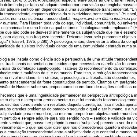
Husserl, 1976, p. 289). A psicologia, especial entre todas as ciências em rela
do delimitado por fatos só adquire sentido por uma visão que engloba nossa 
ular adquire sentido em dependência a uma subjetividade transcendental. "Ent
fia transcendental enquanto ciência da subjetividade transcendental" (Husserl
icados numa consciência transcendental,
responsável em última instância por
er humano
. Para Husserl toda vida do ego, individual, comunitário, ou univers
originariedade e uma fonte na qual estamos "ontologicamente implicados" (Hu
e que não pode se desvestir inteiramente da subjetividade que lhe é essenci
e, para alguns, sua fraqueza inerente. Deixarse levar pelo puramente objetiv
logia" (Husserl, 1976, p.290). A psicologia, então, deve estar à altura da com
idade de sujeitos individuais dentro de uma comunidade centrada numa sub
ologia se instala como ciência sob a perspectiva de uma atitude transcendent
 tradicionais de sentidos irrefletidos e que necessitam da reflexão fenomen
 mais da correlação sujeito-objeto. Trata-se do reconhecimento da correlaç
onhecimento simultâneo de si e do mundo. Para isso, a redução transcendenta
 no nível mundano. Em síntese, a psicologia e a filosofia são dependentes,
ento transcendental da fonte constituidora de sentido. Citamos um parágrafo
 visão de Husserl sobre seu próprio caminho em face de reações e críticas ne
nhecemos que é uma ingenuidade permanecer na perspectiva antropológica 
ujeito-objeto e interpretar erroneamente o que foi mostrado fenomenologicame
os escritos como sendo um resultado daquela correlação. Isso mostra apena
ara os grandes problemas do paradoxo segundo o qual o ser humano, e a h
 subjetividade para o mundo e, ao mesmo tempo é um objetivamente mundan
em sentido e sempre adquire para nós sentido novo – sentido e validade na vi
mente verdade que, nosso ser próprio humano [subjetivo] precede o ser do m
onhecimento – o que não quer dizer que nós o precedemos quanto à efetivida
 a correlação transcendental entre a subjetividade que constitui o mundo na
tal e o mundo mesmo, enquanto mundo antecipadamente constituído se ma