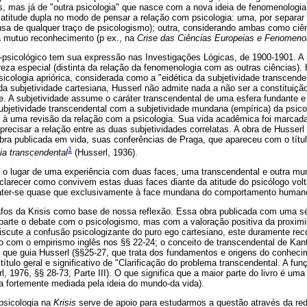
s, mas já de "outra psicologia" que nasce com a nova ideia de fenomenologia
titude dupla no modo de pensar a relação com psicologia: uma, por separar
cusa de qualquer traço de psicologismo); outra, considerando ambas como ciê
a mutuo reconhecimento (p ex., na
Crise das Ciências
Europeias e Fenomenol
sicológico tem sua expressão nas Investigações Lógicas, de 1900-1901. A 
eza especial (distinta da relação da fenomenologia com as outras ciências).
sicologia apriórica, considerada como a "eidética da subjetividade transcende
da subjetividade cartesiana, Husserl não admite nada a não ser a constituiç
e. A subjetividade assume o caráter transcendental de uma esfera fundante 
ubjetividade transcendental com a subjetividade mundana (empírica) da psico
 à uma revisão da relação com a psicologia. Sua vida acadêmica foi marcada
 precisar a relação entre as duas subjetividades correlatas. A obra de Husser
obra publicada em vida, suas conferências de Praga, que apareceu com o títul
1
ia transcendental
(Husserl, 1936).
l o lugar de uma experiência com duas faces, uma transcendental e outra mu
sclarecer como convivem estas duas faces diante da atitude do psicólogo vo
ater-se quase que exclusivamente à face mundana do comportamento human
fos da Krisis como base de nossa reflexão. Essa obra publicada com uma s
arte o debate com o psicologismo, mas com a valoração positiva da proxim
iscute a confusão psicologizante do puro ego cartesiano, este duramente re
o com o empirismo inglês nos §§ 22-24; o conceito de transcendental de Ka
 que guia Husserl (§§25-27, que trata dos fundamentos e origens do conheci
ítulo geral e significativo de "Clarificação do problema transcendental. A fun
l, 1976, §§ 28-73, Parte III). O que significa que a maior parte do livro é u
a fortemente mediada pela ideia do mundo-da vida).
psicologia na
Krisis
serve de apoio para estudarmos a questão através da red