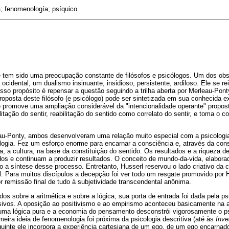
; fenomenología; psíquico.
e tem sido uma preocupação constante de filósofos e psicólogos. Um dos obst
a ocidental, um dualismo insinuante, insidioso, persistente, ardiloso. Ele se 
osso propósito é repensar a questão seguindo a trilha aberta por Merleau-Pon
oposta deste filósofo (e
psicólogo) pode ser sintetizada em sua conhecida ex
le promove uma ampliação considerável da "intencionalidade operante" propos
ilitação do sentir, reabilitação do sentido como correlato do sentir, e toma o
au-Ponty, ambos desenvolveram uma relação muito especial com a psicologi
ologia. Fez um esforço enorme para encarnar a consciência e, através da con
ia, a cultura, na base da constituição do sentido. Os resultados e a riqueza
dos e continuam a produzir resultados. O conceito de mundo-da-vida, elabor
o a síntese desse processo. Entretanto, Husserl reservou o lado criativo da c
l. Para muitos discípulos a decepção foi ver todo um resgate promovido por 
or remissão final de tudo à subjetividade transcendental anônima.
os sobre a aritmética e sobre a lógica, sua porta de entrada foi dada pela ps
ivos. A oposição ao positivismo e ao empirismo aconteceu basicamente na a
uma lógica pura e a economia do pensamento desconstrói vigorosamente o ps
imeira ideia de fenomenologia foi próxima da psicologia descritiva (até às
Inve
uinte ele incorpora a experiência cartesiana de um ego, de um ego encarnado