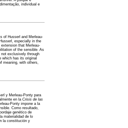
dimentação, individual e
rts of Husserl and Merleau-
Husserl, especially in the
e extension that Merleau-
ilitation of the sensible. As
 not exclusively through
 which has its original
of meaning, with others,
sserl y Merleau-Ponty para
almente en la
Crisis de las
erleau-Ponty impone a la
ensible. Como resultado,
bordaje genético de
a materialidad de lo
n la constitución y