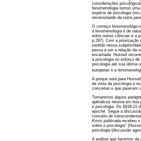
considerações psicológica
fenomenologia temos uma a
espécie de psicologia (re
necessitando da outra par
O começo fenomenológico-p
a fenomenologia é de natur
entre outras ciências e a p
p.297). Com a priorização 
sentido nessa subjetividad
passa a ser a relação da s
encarnada. Husserl recorre
à psicologia no esforço de
psicologia até sua última 
europeias e a
fenomenolog
A psique será para Husser
de vista da psicologia é e
concretas e que parecem 
Tomaremos alguns parágra
apêndices retoma em boa p
e psicologia. Os §§18-21 d
epoché
. Segue a discussã
conceito de transcendental
Krisis
publicada recebeu o t
sobre a psicologia" (Husser
psicologia (discussão agor
A análise que fazemos da 