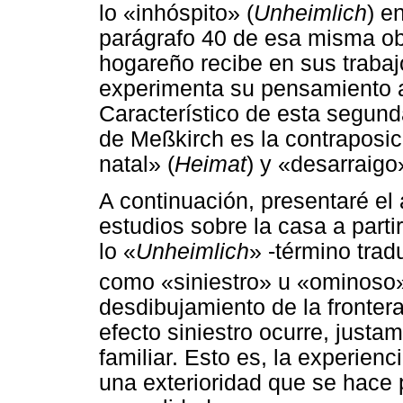
lo «inhóspito» (
Unheimlich
) e
parágrafo 40 de esa misma ob
hogareño recibe en sus trabaj
experimenta su pensamiento a 
Característico de esta segunda
de Meßkirch es la contraposici
natal» (
Heimat
) y «desarraigo
A continuación, presentaré el
estudios sobre la casa a parti
lo «
Unheimlich
» -término trad
como «siniestro» u «ominoso
desdibujamiento de la frontera 
efecto siniestro ocurre, justam
familiar. Esto es, la experienc
una exterioridad que se hace