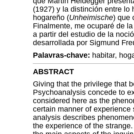
que Martin Heidegger presenta
(1927) y la distinción entre lo
hogareño (
Unheimische
) que 
Finalmente, me ocuparé de la
a partir del estudio de la noci
desarrollada por Sigmund Fre
Palavras-chave:
habitar, hog
ABSTRACT
Giving that the privilege tha
Psychoanalysis concede to ex
considered here as the pheno
certain manner of experience s
analysis describes phenomeno
the experience of the strange. 