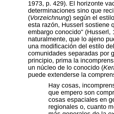
1973, p. 429). El horizonte va
determinaciones sino que rec
(
Vorzeichnung
) según el esti
esta razón, Husserl sostiene 
embargo conocido" (Husserl, 19
naturalmente, que lo ajeno p
una modificación del estilo d
comunidades separadas por gr
principio, prima la incompren
un núcleo de lo conocido (
Ker
puede extenderse la comprensi
Hay cosas, incomprensi
que empero son comp
cosas espaciales en ge
regionales o, cuanto m
más generales de la e