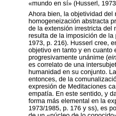
«mundo en sí» (Husserl, 1973,
Ahora bien, la objetividad de
homogeneización abstracta prop
de la extensión irrestricta de
resulta de la imposición de la 
1973, p. 216). Husserl cree, 
objetivo en tanto y en cuanto 
progresivamente unánime (
ei
es correlato de una intersubje
humanidad en su conjunto. La
entonces, de la comunalizaci
expresión de Meditaciones cart
empatía. En este sentido, y d
forma más elemental en la expe
1973/1985, p. 176 y ss), es p
de un «núcleo de lo conocido