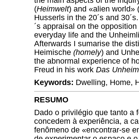
the main aspects of the inquir
(
Heimwelt
) and «alien world» 
Husserls in the 20´s and 30´s
´s appraisal on the oppositio
everyday life and the Unheimli
Afterwards I sumarise the dist
Heimische
(homely
) and Unhe
the abnormal experience of h
Freud in his work
Das Unheiml
Keywords:
Dwelling, Home, H
RESUMO
Dado o privilégio que tanto a
concedem à experiência, a ca
fenômeno de «encontrar-se em
de experimentar o espaço e o 