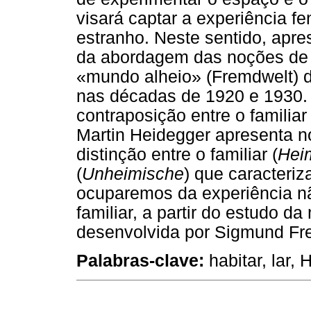
visará captar a experiência f
estranho. Neste sentido, apr
da abordagem das noções de 
«mundo alheio» (Fremdwelt) 
nas décadas de 1920 e 1930.
contraposição entre o familiar
Martin Heidegger apresenta no
distinção entre o familiar (
Hei
(
Unheimische
) que caracteriz
ocuparemos da experiência nã
familiar, a partir do estudo d
desenvolvida por Sigmund Fr
Palabras-clave:
habitar, lar, 