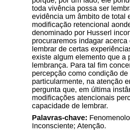
porque, por um lado, ele pond
toda vivência possa ser lembr
evidência um âmbito de total 
modificação retencional aonde
denominado por Husserl incon
procuraremos indagar acerca d
lembrar de certas experiência
existe algum elemento que a p
lembrança. Para tal fim conce
percepção como condição de 
particularmente, na atenção e
pergunta que, em última instâ
modificações atencionais per
capacidade de lembrar.
Palavras-chave:
Fenomenolog
Inconsciente; Atenção.