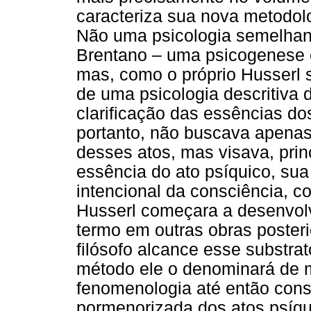
caracteriza sua nova metodol
Não uma psicologia semelhan
Brentano – uma psicogenese 
mas, como o próprio Husserl s
de uma psicologia descritiva
clarificação das essências do
portanto, não buscava apena
desses atos, mas visava, prin
essência do ato psíquico, sua
intencional da consciência, 
Husserl começara a desenvolve
termo em outras obras posterio
filósofo alcance esse substra
método ele o denominará de 
fenomenologia até então const
pormenorizada dos atos psíqu