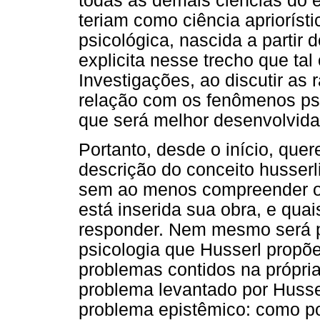
todas as demais ciências do 
teriam como ciência apriorísti
psicológica, nascida a partir
explicita nesse trecho que tal
Investigações, ao discutir as 
relação com os fenômenos psí
que será melhor desenvolvid
Portanto, desde o início, qu
descrição do conceito husser
sem ao menos compreender o co
está inserida sua obra, e quai
responder. Nem mesmo será 
psicologia que Husserl prop
problemas contidos na própria
problema levantado por Husser
problema epistêmico: como pod