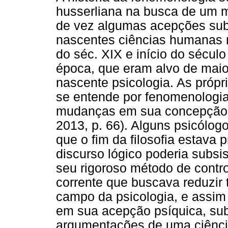
husserliana na busca de um m
de vez algumas acepções subj
nascentes ciências humanas n
do séc. XIX e início do sécul
época, que eram alvo de maior
nascente psicologia. As pró
se entende por fenomenologia
mudanças em sua concepção do
2013, p. 66). Alguns psicól
que o fim da filosofia estava
discurso lógico poderia subsi
seu rigoroso método de contr
corrente que buscava reduzir 
campo da psicologia, e assim 
em sua acepção psíquica, sub
argumentações de uma ciência