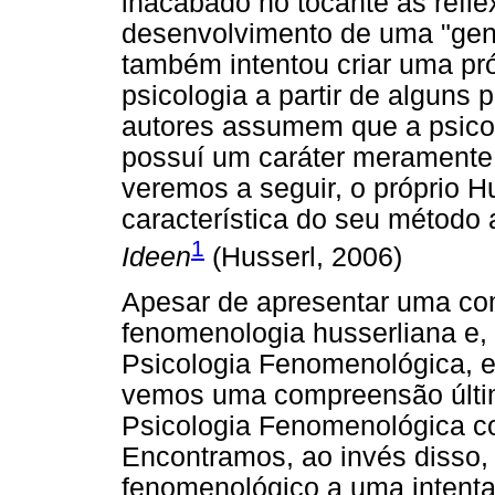
inacabado no tocante às reflex
desenvolvimento de uma "gen
também intentou criar uma pr
psicologia a partir de alguns
autores assumem que a psico
possuí um caráter meramente 
veremos a seguir, o próprio H
característica do seu método 
1
Ideen
(Husserl, 2006)
Apesar de apresentar uma co
fenomenologia husserliana e, 
Psicologia Fenomenológica, e
vemos uma compreensão últim
Psicologia Fenomenológica c
Encontramos, ao invés disso
fenomenológico a uma intent