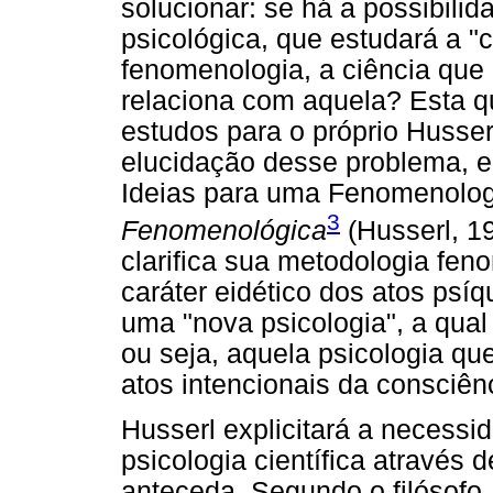
solucionar: se há a possibili
psicológica, que estudará a "
fenomenologia, a ciência que 
relaciona com aquela? Esta 
estudos para o próprio Husser
elucidação desse problema, e
Ideias para uma Fenomenolog
3
Fenomenológica
(Husserl, 1
clarifica sua metodologia fen
caráter eidético dos atos psí
uma "nova psicologia", a qual
ou seja, aquela psicologia qu
atos intencionais da consciênc
Husserl explicitará a necessi
psicologia científica através 
anteceda. Segundo o filósofo, 