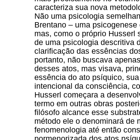
caracteriza sua nova metodol
Não uma psicologia semelhan
Brentano – uma psicogenese 
mas, como o próprio Husserl s
de uma psicologia descritiva
clarificação das essências do
portanto, não buscava apena
desses atos, mas visava, prin
essência do ato psíquico, sua
intencional da consciência, 
Husserl começara a desenvolve
termo em outras obras posterio
filósofo alcance esse substra
método ele o denominará de 
fenomenologia até então const
pormenorizada dos atos psíqu