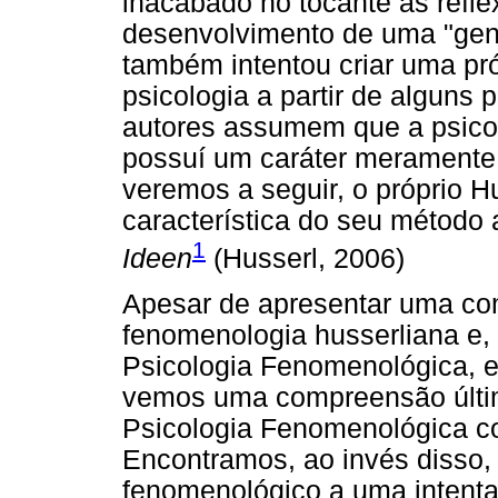
inacabado no tocante às reflex
desenvolvimento de uma "gen
também intentou criar uma pr
psicologia a partir de alguns
autores assumem que a psico
possuí um caráter meramente 
veremos a seguir, o próprio H
característica do seu método 
1
Ideen
(Husserl, 2006)
Apesar de apresentar uma co
fenomenologia husserliana e, 
Psicologia Fenomenológica, e
vemos uma compreensão últim
Psicologia Fenomenológica c
Encontramos, ao invés disso
fenomenológico a uma intent