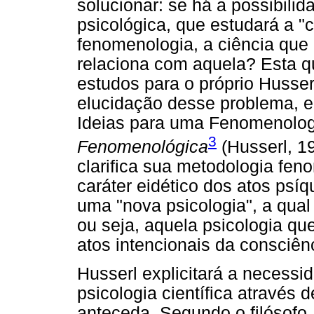
solucionar: se há a possibili
psicológica, que estudará a "
fenomenologia, a ciência que 
relaciona com aquela? Esta 
estudos para o próprio Husser
elucidação desse problema, e
Ideias para uma Fenomenolog
3
Fenomenológica
(Husserl, 1
clarifica sua metodologia fen
caráter eidético dos atos psí
uma "nova psicologia", a qual
ou seja, aquela psicologia qu
atos intencionais da consciênc
Husserl explicitará a necessi
psicologia científica através 
anteceda. Segundo o filósofo, 