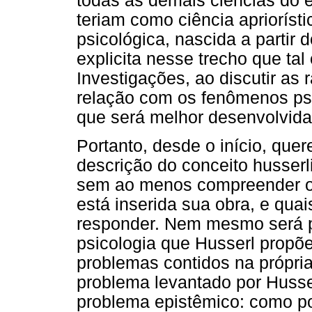
todas as demais ciências do 
teriam como ciência apriorísti
psicológica, nascida a partir
explicita nesse trecho que tal
Investigações, ao discutir as 
relação com os fenômenos psí
que será melhor desenvolvid
Portanto, desde o início, qu
descrição do conceito husser
sem ao menos compreender o co
está inserida sua obra, e quai
responder. Nem mesmo será 
psicologia que Husserl prop
problemas contidos na própria
problema levantado por Husser
problema epistêmico: como pod