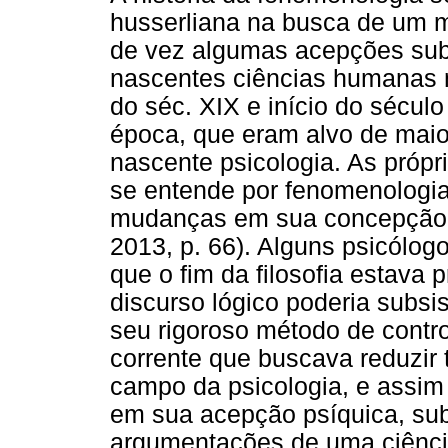
husserliana na busca de um m
de vez algumas acepções subj
nascentes ciências humanas n
do séc. XIX e início do sécul
época, que eram alvo de maior
nascente psicologia. As pró
se entende por fenomenologia
mudanças em sua concepção do
2013, p. 66). Alguns psicól
que o fim da filosofia estava
discurso lógico poderia subsi
seu rigoroso método de contr
corrente que buscava reduzir 
campo da psicologia, e assim 
em sua acepção psíquica, sub
argumentações de uma ciência