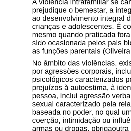
A violência intrafamiliar se c
prejudique o bemestar, a integr
ao desenvolvimento integral 
crianças e adolescentes. É con
mesmo quando praticada fora d
sido ocasionada pelos pais b
as funções parentais (Oliveira 
No âmbito das violências, exi
por agressões corporais, incl
psicológicos caracterizados
prejuízos à autoestima, à ide
pessoa, inclui agressão verb
sexual caracterizado pela re
baseada no poder, no qual uma
coerção, intimidação ou influ
armas ou drogas, obrigaoutra p