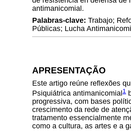
de resistencia en defensa de l
antimanicomial.
Palabras-clave:
Trabajo; Refo
Públicas; Lucha Antimanicomi
APRESENTAÇÃO
Este artigo reúne reflexões q
1
Psiquiátrica antimanicomial
b
progressiva, com bases políti
crescimento da rede de atenç
tratamento essencialmente mé
como a cultura, as artes e a g