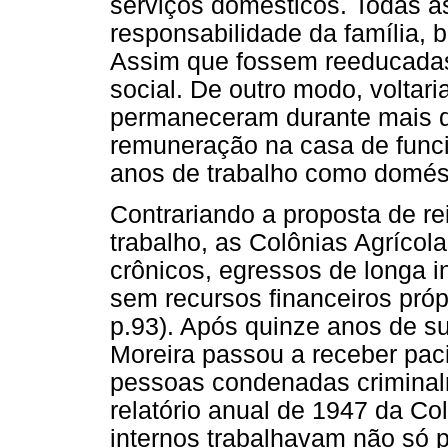
serviços domésticos. Todas 
responsabilidade da família,
Assim que fossem reeducadas,
social. De outro modo, volta
permaneceram durante mais d
remuneração na casa de func
anos de trabalho como domésti
Contrariando a proposta de re
trabalho, as Colônias Agrícol
crônicos, egressos de longa i
sem recursos financeiros próp
p.93). Após quinze anos de su
Moreira passou a receber paci
pessoas condenadas criminalm
relatório anual de 1947 da Co
internos trabalhavam não só 