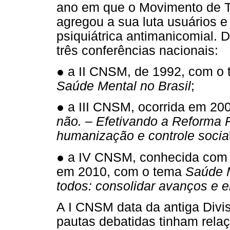
ano em que o Movimento de T
agregou a sua luta usuários 
psiquiátrica antimanicomial. 
três conferências nacionais:
● a II CNSM, de 1992, com o
Saúde Mental no Brasil
;
● a III CNSM, ocorrida em 2
não. – Efetivando a Reforma P
humanização e controle socia
● a IV CNSM, conhecida com I
em 2010, com o tema
Saúde M
todos: consolidar avanços e e
A I CNSM data da antiga Divi
pautas debatidas tinham rela