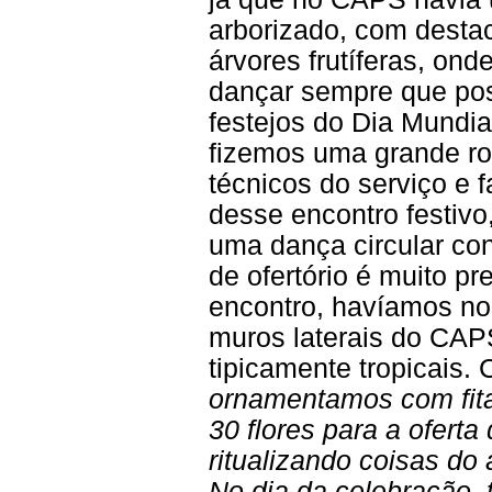
arborizado, com desta
árvores frutíferas, on
dançar sempre que pos
festejos do Dia Mundi
fizemos uma grande ro
técnicos do serviço e 
desse encontro festivo
uma dança circular co
de ofertório é muito pr
encontro, havíamos n
muros laterais do CAPS
tipicamente tropicais.
ornamentamos com fit
30 flores para a ofert
ritualizando coisas do 
No dia da celebração,