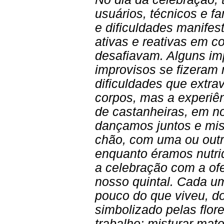
usuários, técnicos e f
e dificuldades manifes
ativas e reativas em c
desafiavam. Alguns im
improvisos se fizeram 
dificuldades que extr
corpos, mas a experiê
de castanheiras, em n
dançamos juntos e mis
chão, com uma ou outra
enquanto éramos nutri
a celebração com a ofe
nosso quintal. Cada u
pouco do que viveu, d
simbolizado pelas flor
trabalho: misturar ma