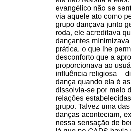
evangélico não se sent
via aquele ato como p
grupo dançava junto g
roda, ele acreditava q
dançantes minimizava
prática, o que lhe perm
desconforto que a apr
proporcionava ao usuár
influência religiosa – 
dança quando ela é as
dissolvia-se por meio 
relações estabelecida
grupo. Talvez uma das
danças aconteciam, exe
nessa sensação de bem
já que no CAPS havia 