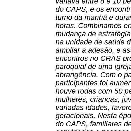
variava entre 8 e 10 p
do CAPS, e os encont
turno da manhã e dur
horas. Combinamos en
mudança de estratégia,
na unidade de saúde do
ampliar a adesão, e a
encontros no CRAS pr
paroquial de uma igre
abrangência. Com o p
participantes foi aume
houve rodas com 50 p
mulheres, crianças, jo
variadas idades, favor
geracionais. Nesta épo
do CAPS, familiares de