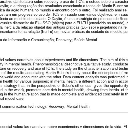
arrativo da literatura sobre recovery e uso de TIC's; o estudo sobre a caract
Daylio; e a triangulação dos resultados associando a teoria de Martin Buber 
ica da ação humana no mundo e encontro com o outro. Foi realizado análise
ostram um progressivo uso de TIC's em saúde com vários objetivos; em saú
ância ao modelo de cuidado. O Daylio, é uma estratégia de processo de Reco
portuniza distanciar do EU-ISSO (objeto) para o EU-TU (envolvido no mundo),
a inércia da relação objetal das antigas práticas (Eu-Isso) e projetando na 
oncretamente na relação (Eu-Tu) em novas práticas do cuidado do modelo psi
a da Informação e Comunicação; Recovery; Saúde Mental
l values narratives about experiences and life dimensions. The aim of this s
ity in mental health. Phenomenological descriptive qualitative study, conducte
ature on recovery and use of ICTs; the study on the characterization and testing
on of the results associating Martin Buber's theory about the conceptions of m
 the world and encounter with the other. Data content analysis was performed 
n health for various purposes; in mental health, a different action and in acc
s strategy that, in the perspective of Buber's otherness, gives the opportunity
ed in the world), promotes care rich in mental health, drawing from inertia. of th
ting in the human relation that is made complete and evidenced concretely in th
ial model care.
d communication technology; Recovery; Mental Health
osocial valora las narrativas sobre experiencias y dimensiones de la vida. El 