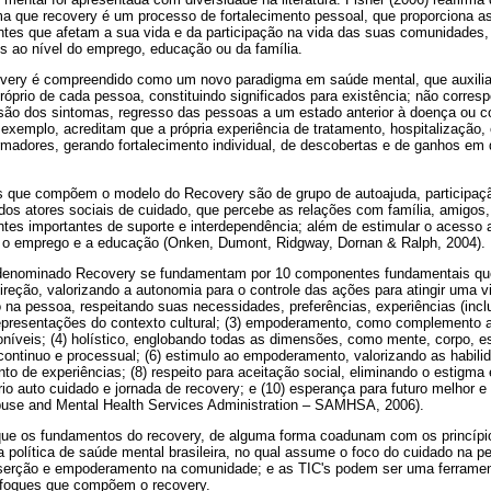
rma que recovery é um processo de fortalecimento pessoal, que proporciona 
ntes que afetam a sua vida e da participação na vida das suas comunidades, 
vos ao nível do emprego, educação ou da família.
overy é compreendido como um novo paradigma em saúde mental, que auxilia 
óprio de cada pessoa, constituindo significados para existência; não corre
ão dos sintomas, regresso das pessoas a um estado anterior à doença ou c
 exemplo, acreditam que a própria experiência de tratamento, hospitalização,
madores, gerando fortalecimento individual, de descobertas e de ganhos em
as que compõem o modelo do Recovery são de grupo de autoajuda, participaçã
os atores sociais de cuidado, que percebe as relações com família, amigos,
ntes importantes de suporte e interdependência; além de estimular o acesso
, o emprego e a educação (Onken, Dumont, Ridgway, Dornan & Ralph, 2004).
 denominado Recovery se fundamentam por 10 componentes fundamentais q
ireção, valorizando a autonomia para o controle das ações para atingir uma v
o na pessoa, respeitando suas necessidades, preferências, experiências (inc
representações do contexto cultural; (3) empoderamento, como complemento a
níveis; (4) holístico, englobando todas as dimensões, como mente, corpo, es
continuo e processual; (6) estimulo ao empoderamento, valorizando as habilid
 de experiências; (8) respeito para aceitação social, eliminando o estigma 
rio auto cuidado e jornada de recovery; e (10) esperança para futuro melhor 
buse and Mental Health Services Administration – SAMHSA, 2006).
que os fundamentos do recovery, de alguma forma coadunam com os princípi
da política de saúde mental brasileira, no qual assume o foco do cuidado na 
serção e empoderamento na comunidade; e as TIC's podem ser uma ferrament
nfoques que compõem o recovery.