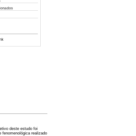
s
cionados
nk
tivo deste estudo foi
se fenomenológica realizado