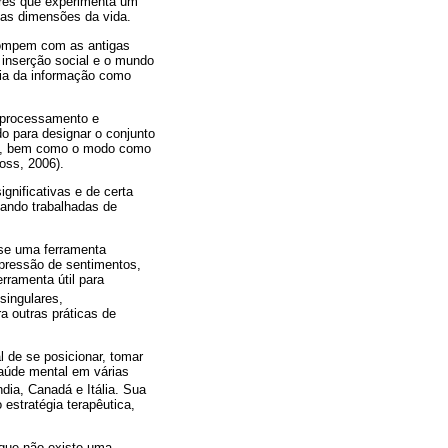
eres que experimenta um
as dimensões da vida.
 rompem com as antigas
a inserção social e o mundo
gia da informação como
o processamento e
 para designar o conjunto
o, bem como o modo como
oss, 2006).
gnificativas e de certa
quando trabalhadas de
-se uma ferramenta
xpressão de sentimentos,
erramenta útil para
singulares,
a outras práticas de
l de se posicionar, tomar
saúde mental em várias
dia, Canadá e Itália. Sua
estratégia terapêutica,
 que não existe uma