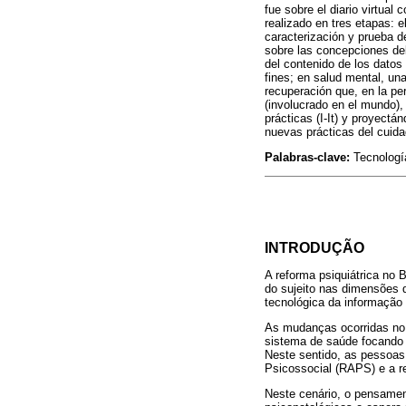
fue sobre el diario virtual
realizado en tres etapas: e
caracterización y prueba de
sobre las concepciones del
del contenido de los datos
fines; en salud mental, un
recuperación que, en la per
(involucrado en el mundo), 
prácticas (I-It) y proyect
nuevas prácticas del cuida
Palabras-clave:
Tecnología
INTRODUÇÃO
A reforma psiquiátrica no 
do sujeito nas dimensões d
tecnológica da informação
As mudanças ocorridas no m
sistema de saúde focando
Neste sentido, as pessoas
Psicossocial (RAPS) e a re
Neste cenário, o pensament