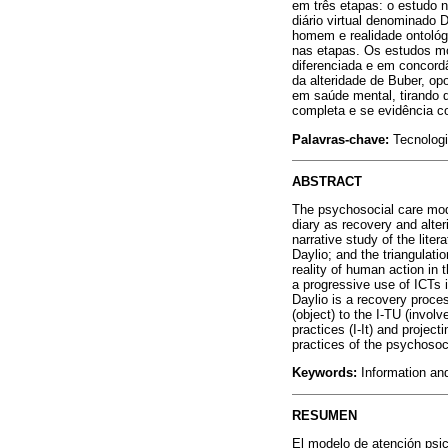
em três etapas: o estudo n
diário virtual denominado 
homem e realidade ontológ
nas etapas. Os estudos m
diferenciada e em concord
da alteridade de Buber, o
em saúde mental, tirando d
completa e se evidência c
Palavras-chave:
Tecnologi
ABSTRACT
The psychosocial care mode
diary as recovery and alter
narrative study of the liter
Daylio; and the triangulati
reality of human action in
a progressive use of ICTs i
Daylio is a recovery proces
(object) to the I-TU (involv
practices (I-It) and projec
practices of the psychosoc
Keywords:
Information an
RESUMEN
El modelo de atención psic