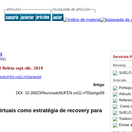
N
Servicios 
2591
Revista
 Belém sept./dic. 2019
SciELO 
tadoNUFEN.vol11.nº03artigo58
Articulo
Artigo
Portugu
DOI: 10.26823/RevistadoNUFEN.vol11.nº03artigo58
Articul
Referenc
Como ci
irtuais como estratégia de recovery para
SciELO 
Traducc
Enviar a