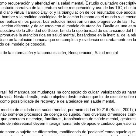
 como recuperación y alteridad en la salud mental. Estudio cualitativo descript
l estudio narrativo de la literatura sobre recuperación y uso de las TIC; el estu
l diario virtual llamado Daylio; y la triangulación de los resultados que asocia
 hombre y la realidad ontológica de la acción humana en el mundo y el encuent
 se realizó en los pasos. Los estudios muestran un uso progresivo de las TIC 
a acción diferente y de acuerdo con el modelo de atención. Daylio es una est
spectiva de la alteridad de Buber, brinda la oportunidad de distanciarse del I-I
promueve la atención rica en salud mental, basándose en la inercia. de la rela
ándose en la relación humana que se completa y evidencia concretamente en la 
do del modelo psicosocial.
 de la información y la comunicación; Recuperación; Salud mental
Brasil foi marcada por mudanças na concepção do cuidar, valorizando as narra
a vida. Nesta direção, está o objetivo deste estudo que foi de discutir sobr
 como possibilidade de recovery e de alteridade em saúde mental.
odelo de cuidado em saúde mental, por meio da Lei 10.216 (Brasil, 2001), in
 não somente processos de doença do sujeito, mas diversas dimensões com
 que procuram o serviço, familiares, trabalhadores de saúde mental, gestore
de de intersetorial devem interagir numa rede de apoio e cuidado que valoriz
o sobre o sujeito se diferenciou, modificando do 'paciente' como aquele que 