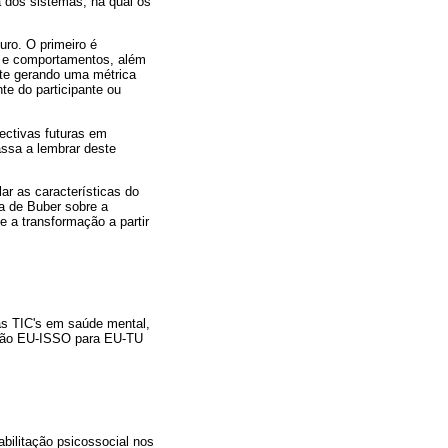
a dos sistemas, na qual os
turo. O primeiro é
os e comportamentos, além
nte gerando uma métrica
nte do participante ou
pectivas futuras em
assa a lembrar deste
lar as características do
ca de Buber sobre a
 a transformação a partir
as TIC's em saúde mental,
elação EU-ISSO para EU-TU
abilitação psicossocial nos