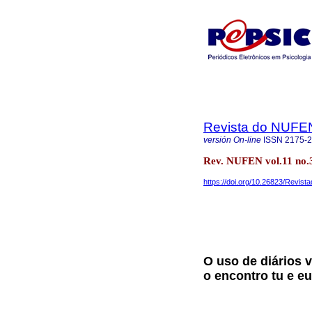
Revista do NUFE
versión On-line
ISSN
2175-
Rev. NUFEN vol.11 no.3
https://doi.org/10.26823/Revis
O uso de diários v
o encontro tu e eu