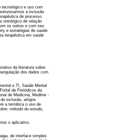
o tecnológico e uso com
portunizarmos a inclusão
terapêutica de processo
o ontológico de relação
com os outros e com seu
ry e estratégias de saúde
gia terapêutica em saúde
rativo da literatura sobre
 triangulação dos dados com
 mental e TI, Saúde Mental
 Portal de Periódicos da
onal de Medicina, Medline -
de inclusão, artigos
bre a temática o uso de
obre: método do estudo,
os o aplicativo,
paga, de interface simples