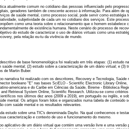
tica atualmente comum no cotidiano das pessoas influenciado pelo progress
igitais, geradores também de crescente acesso à informação. Para além de o
rviços de saúde mental, como processo social, pode servir como estratégia 
atividade, subjetividade de cada um no cotidiano dos serviços. Este process
propõem como uma teoria sobre o relacionamento que o homem estabelece 
damentalmente de existência humana. Neste cenário do processo de recove
bjetivo do estudo de caracterizar o uso de diários virtuais como uma estraté
covery, pela relação eu-tu da vivência de mundo.
 descritivo de base fenomenológica foi realizado em três etapas: (1) estudo nar
 saúde mental; (2) estudo sobre a caracterização de um diário virtual; e (3)
os de Martin Buber.
tipo narrativa foi realizado com os descritores, Recovery e Tecnologia, Saúde
onector booleano "E" nas bases SciELO - Scientific Electronic Library Online,
 Latino-americana e do Caribe em Ciências da Saúde, Bireme - Biblioteca Regi
 and Retrieval System Online, Scientific Research. Utilizou-se como critérios 
ientíficos nos últimos dez anos (2009 a 2019), em português ou inglês, e so
úde mental. Os artigos foram lidos e organizados numa tabela de conteúdo s
ação com saúde mental e os resultados relevantes.
zada estudo sobre uma TIC's denominada Daylio. Na qual conhecemos e testam
re sua caracterização e contexto de uso e funcionamento do mesmo.
po aplicativo de um diário virtual que contém uma versão livre e uma versão 