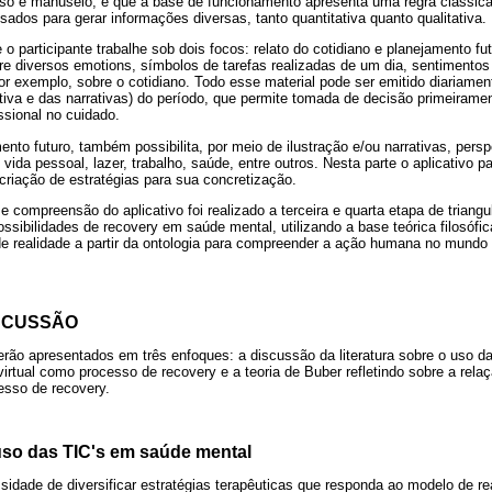
cesso e manuseio, e que a base de funcionamento apresenta uma regra clássic
ados para gerar informações diversas, tanto quantitativa quanto qualitativa.
 o participante trabalhe sob dois focos: relato do cotidiano e planejamento fu
tre diversos emotions, símbolos de tarefas realizadas de um dia, sentiment
or exemplo, sobre o cotidiano. Todo esse material pode ser emitido diariame
trativa e das narrativas) do período, que permite tomada de decisão primeirame
sional no cuidado.
nto futuro, também possibilita, por meio de ilustração e/ou narrativas, pers
ida pessoal, lazer, trabalho, saúde, entre outros. Nesta parte o aplicativo p
 criação de estratégias para sua concretização.
e compreensão do aplicativo foi realizado a terceira e quarta etapa de triangu
possibilidades de recovery em saúde mental, utilizando a base teórica filosófi
realidade a partir da ontologia para compreender a ação humana no mundo e
SCUSSÃO
erão apresentados em três enfoques: a discussão da literatura sobre o uso d
 virtual como processo de recovery e a teoria de Buber refletindo sobre a r
cesso de recovery.
 uso das TIC's em saúde mental
idade de diversificar estratégias terapêuticas que responda ao modelo de re