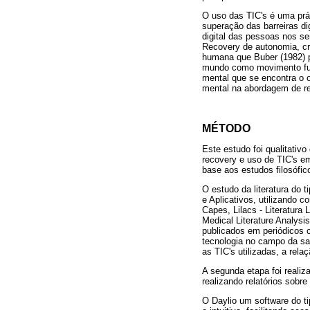
O uso das TIC's é uma prá
superação das barreiras d
digital das pessoas nos se
Recovery de autonomia, cri
humana que Buber (1982) 
mundo como movimento fun
mental que se encontra o o
mental na abordagem de re
MÉTODO
Este estudo foi qualitativo
recovery e uso de TIC's em
base aos estudos filosófic
O estudo da literatura do 
e Aplicativos, utilizando c
Capes, Lilacs - Literatura
Medical Literature Analysis
publicados em periódicos c
tecnologia no campo da sa
as TIC's utilizadas, a rel
A segunda etapa foi reali
realizando relatórios sob
O Daylio um software do ti