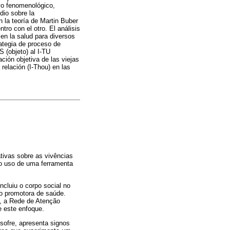
ivo fenomenológico,
dio sobre la
n la teoría de Martin Buber
ro con el otro. El análisis
en la salud para diversos
rategia de proceso de
S (objeto) al I-TU
ción objetiva de las viejas
relación (I-Thou) en las
tivas sobre as vivências
e o uso de uma ferramenta
cluiu o corpo social no
o promotora de saúde.
s, a Rede de Atenção
e este enfoque.
sofre, apresenta signos