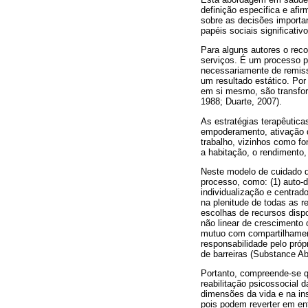
definição especifica e afi
sobre as decisões importa
papéis sociais significati
Para alguns autores o rec
serviços. É um processo pr
necessariamente de remiss
um resultado estático. Por
em si mesmo, são transfor
1988; Duarte, 2007).
As estratégias terapêutic
empoderamento, ativação d
trabalho, vizinhos como fo
a habitação, o rendimento
Neste modelo de cuidado
processo, como: (1) auto-d
individualização e centrad
na plenitude de todas as 
escolhas de recursos dispo
não linear de crescimento 
mutuo com compartilhamento
responsabilidade pelo próp
de barreiras (Substance A
Portanto, compreende-se 
reabilitação psicossocial 
dimensões da vida e na in
pois podem reverter em e