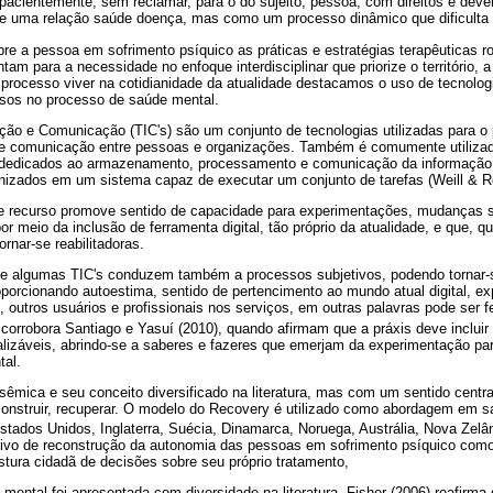
 pacientemente, sem reclamar, para o do sujeito, pessoa, com direitos e dev
e uma relação saúde doença, mas como um processo dinâmico que dificulta 
re a pessoa em sofrimento psíquico as práticas e estratégias terapêuticas
tam para a necessidade no enfoque interdisciplinar que priorize o território, 
 processo viver na cotidianidade da atualidade destacamos o uso de tecnolo
rsos no processo de saúde mental.
ção e Comunicação (TIC's) são um conjunto de tecnologias utilizadas para 
 comunicação entre pessoas e organizações. Também é comumente utilizado
 dedicados ao armazenamento, processamento e comunicação da informaçã
nizados em um sistema capaz de executar um conjunto de tarefas (Weill & R
te recurso promove sentido de capacidade para experimentações, mudanças si
or meio da inclusão de ferramenta digital, tão próprio da atualidade, e que, 
rnar-se reabilitadoras.
de algumas TIC's conduzem também a processos subjetivos, podendo tornar
oporcionando autoestima, sentido de pertencimento ao mundo atual digital, e
, outros usuários e profissionais nos serviços, em outras palavras pode ser f
 corrobora Santiago e Yasuí (2010), quando afirmam que a práxis deve incluir 
alizáveis, abrindo-se a saberes e fazeres que emerjam da experimentação par
tal.
sêmica e seu conceito diversificado na literatura, mas com um sentido centra
econstruir, recuperar. O modelo do Recovery é utilizado como abordagem em 
stados Unidos, Inglaterra, Suécia, Dinamarca, Noruega, Austrália, Nova Zelân
etivo de reconstrução da autonomia das pessoas em sofrimento psíquico como 
ura cidadã de decisões sobre seu próprio tratamento,
ental foi apresentada com diversidade na literatura. Fisher (2006) reafirma