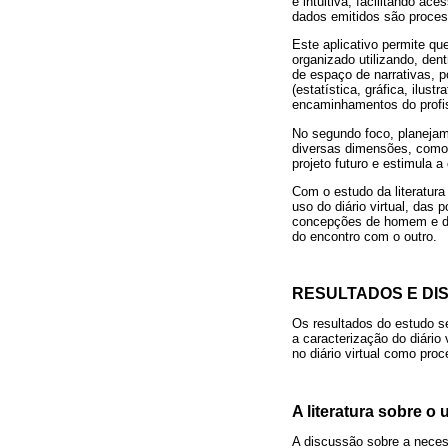
e intuitiva, facilitando a
dados emitidos são process
Este aplicativo permite que
organizado utilizando, den
de espaço de narrativas, p
(estatística, gráfica, ilus
encaminhamentos do profis
No segundo foco, planejame
diversas dimensões, como v
projeto futuro e estimula a
Com o estudo da literatura 
uso do diário virtual, das 
concepções de homem e de 
do encontro com o outro.
RESULTADOS E DI
Os resultados do estudo s
a caracterização do diário
no diário virtual como pro
A literatura sobre o
A discussão sobre a necess