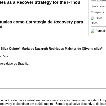
Indicadore
ries as a Recover Strategy for the I-Thou
Links rela
Compartir
Otros
rtuales como Estrategia de Recovery para
Otros
Tú
Permali
I
II
Silva Quinto
; Maria de Nazareth Rodrigues Malcher de Oliveira silva
o Pará
versidade de Brasília
uidado valoriza as narrativas sobre vivências e as dimensões de vida. O obje
o recovery e alteridade em saúde mental. Estudo qualitativo descritivo, de ba