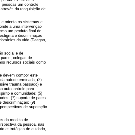
as pessoas um controle
através da reaquisição de
e orienta os sistemas e
sponde a uma intervenção
omo um produto final de
 estigma e discriminação
 domínios da vida (Deegan,
o social e de
 pares, colegas de
 aos recursos sociais como
ue devem compor este
ida autodeterminada; (2)
lusive trauma passado) e
o autocontrole para
pírito e comunidade; (5)
ades; (7) suporte de pares
e descriminação; (9)
e perspectivas de superação
os do modelo de
perspectiva da pessoa, nas
a estratégica de cuidado,