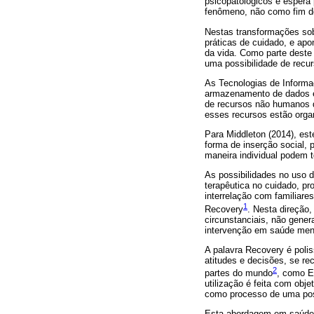
psicopatológicos e espera
fenômeno, não como fim d
Nestas transformações sob
práticas de cuidado, e apon
da vida. Como parte deste
uma possibilidade de recu
As Tecnologias de Informa
armazenamento de dados e
de recursos não humanos
esses recursos estão orga
Para Middleton (2014), es
forma de inserção social, p
maneira individual podem to
As possibilidades no uso 
terapêutica no cuidado, pr
interrelação com familiares
1
Recovery
. Nesta direção,
circunstanciais, não gener
intervenção em saúde men
A palavra Recovery é polis
atitudes e decisões, se r
2
partes do mundo
, como E
utilização é feita com obj
como processo de uma post
Esta abordagem em saúde m