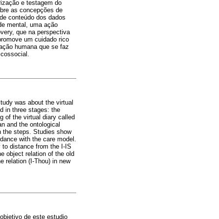
erização e testagem do
sobre as concepções de
 de conteúdo dos dados
de mental, uma ação
very, que na perspectiva
 promove um cuidado rico
relação humana que se faz
cossocial.
tudy was about the virtual
d in three stages: the
 of the virtual diary called
an and the ontological
in the steps. Studies show
ordance with the care model.
 to distance from the I-IS
e object relation of the old
e relation (I-Thou) in new
objetivo de este estudio