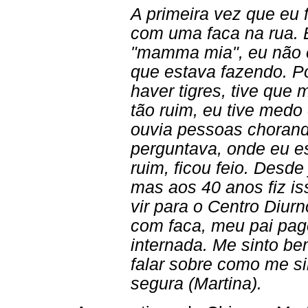
A primeira vez que eu f
com uma faca na rua. 
"mamma mia", eu não e
que estava fazendo. P
haver tigres, tive qu
tão ruim, eu tive medo
ouvia pessoas chorand
perguntava, onde eu e
ruim, ficou feio. Desd
mas aos 40 anos fiz iss
vir para o Centro Diur
com faca, meu pai pag
internada. Me sinto be
falar sobre como me s
segura (Martina).