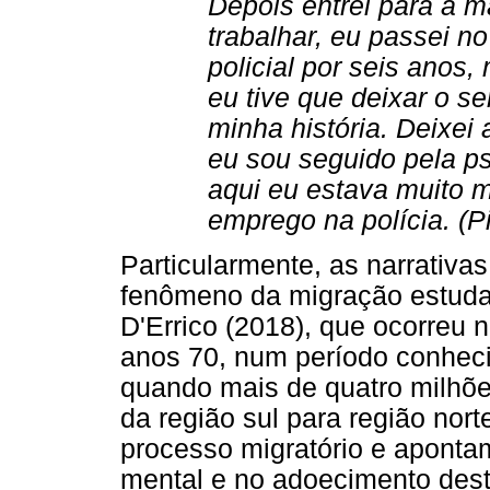
Depois entrei para a 
trabalhar, eu passei no
policial por seis anos
eu tive que deixar o s
minha história. Deixei
eu sou seguido pela ps
aqui eu estava muito m
emprego na polícia. (Pi
Particularmente, as narrativ
fenômeno da migração estudad
D'Errico (2018), que ocorreu n
anos 70, num período conhec
quando mais de quatro milhõ
da região sul para região nor
processo migratório e apont
mental e no adoecimento des