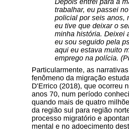
Depois entrei para a 
trabalhar, eu passei no
policial por seis anos
eu tive que deixar o s
minha história. Deixei
eu sou seguido pela ps
aqui eu estava muito m
emprego na polícia. (Pi
Particularmente, as narrativ
fenômeno da migração estudad
D'Errico (2018), que ocorreu n
anos 70, num período conhec
quando mais de quatro milhõ
da região sul para região nor
processo migratório e apont
mental e no adoecimento des