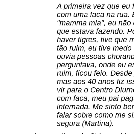
A primeira vez que eu f
com uma faca na rua. 
"mamma mia", eu não e
que estava fazendo. P
haver tigres, tive qu
tão ruim, eu tive medo
ouvia pessoas chorand
perguntava, onde eu e
ruim, ficou feio. Desd
mas aos 40 anos fiz iss
vir para o Centro Diur
com faca, meu pai pag
internada. Me sinto be
falar sobre como me s
segura (Martina).