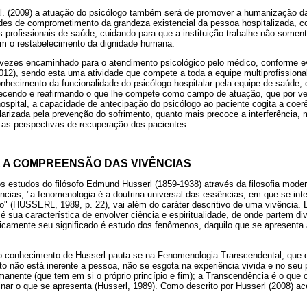
. (2009) a atuação do psicólogo também será de promover a humanização da 
des de comprometimento da grandeza existencial da pessoa hospitalizada, c
profissionais de saúde, cuidando para que a instituição trabalhe não soment
m o restabelecimento da dignidade humana.
 vezes encaminhado para o atendimento psicológico pelo médico, conforme e
012), sendo esta uma atividade que compete a toda a equipe multiprofissional
nhecimento da funcionalidade do psicólogo hospitalar pela equipe de saúde, 
larecendo e reafirmando o que lhe compete como campo de atuação, que por ve
spital, a capacidade de antecipação do psicólogo ao paciente cogita a coerê
larizada pela prevenção do sofrimento, quanto mais precoce a interferência,
as perspectivas de recuperação dos pacientes.
 A COMPREENSÃO DAS VIVÊNCIAS
s estudos do filósofo Edmund Husserl (1859-1938) através da filosofia moder
cias, "a fenomenologia é a doutrina universal das essências, em que se inte
" (HUSSERL, 1989, p. 22), vai além do caráter descritivo de uma vivência.
 sua característica de envolver ciência e espiritualidade, de onde partem di
camente seu significado é estudo dos fenômenos, daquilo que se apresenta 
o conhecimento de Husserl pauta-se na Fenomenologia Transcendental, que q
to não está inerente a pessoa, não se esgota na experiência vivida e no seu
manente (que tem em si o próprio princípio e fim); a Transcendência é o que c
inar o que se apresenta (Husserl, 1989). Como descrito por Husserl (2008) 