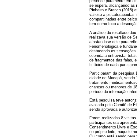
pretende puramente em disco
se espera, alcançando as 
Pinheiro e Branco (2018) a
valioso a psicoterapeutas 
compartilhadas entre psico
tem como foco a descrição
A análise do resultado deu
realizava sua versão de Se
afastandose dele para refle
Fenomenológica é fundamen
destacando as sensações e
ocorrida a entrevista, tota
de fragmentos das falas, 
fictícios de cada participan
Participaram da pesquisa 
cidade de Macapá, sendo 7
tratamento medicamentoso 
crianças ou menores de 1
período de internação inferi
Está pesquisa teve autor
avaliada pelo Comitê de É
sendo aprovada e autoriza
Foram realizadas 8 visitas
participantes era apresen
Consentimento Livre e Escl
no próprio leito, naquele
Ou como está sendo para vo