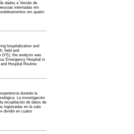
de dados a Versão de
 pessoas internadas em
desdobramentos em quatro
ing hospitalization and
h, field and
n (VS), the analysis was
ruz Emergency Hospital in
 and Hospital Routine.
experiencia durante la
nológica. La investigación
la recopilación de datos de
s ingresadas en la sala
e dividió en cuatro