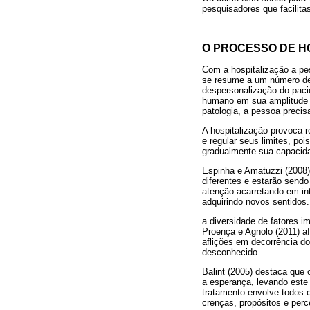
pesquisadores que facilit
O PROCESSO DE H
Com a hospitalização a p
se resume a um número de 
despersonalização do paci
humano em sua amplitude e
patologia, a pessoa preci
A hospitalização provoca 
e regular seus limites, p
gradualmente sua capacidad
Espinha e Amatuzzi (2008)
diferentes e estarão send
atenção acarretando em in
adquirindo novos sentidos.
a diversidade de fatores i
Proença e Agnolo (2011) af
aflições em decorrência d
desconhecido.
Balint (2005) destaca que 
a esperança, levando este 
tratamento envolve todos o
crenças, propósitos e per