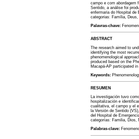
campo e com abordagem fen
Sentido, a análise foi pr
enfermaria do Hospital d
categorias: Família, Deus,
Palavras-chave:
Fenomenol
ABSTRACT
The research aimed to unde
identifying the most recurr
phenomenological approach 
produced based on the Phe
Macapá-AP participated in 
Keywords:
Phenomenology;
RESUMEN
La investigación tuvo como
hospitalización e identifi
cualitativa, el campo y el
la Versión de Sentido (VS)
del Hospital de Emergencia
categorías: Familia, Dios, 
Palabras-clave:
Fenomenolo