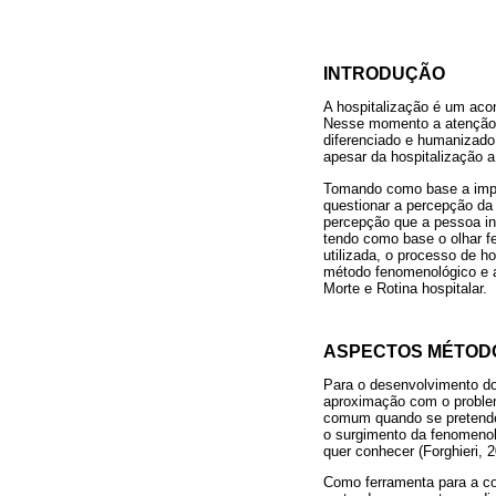
INTRODUÇÃO
A hospitalização é um aco
Nesse momento a atenção d
diferenciado e humanizado
apesar da hospitalização 
Tomando como base a impor
questionar a percepção da 
percepção que a pessoa int
tendo como base o olhar f
utilizada, o processo de h
método fenomenológico e a
Morte e Rotina hospitalar.
ASPECTOS MÉTOD
Para o desenvolvimento dos
aproximação com o proble
comum quando se pretende 
o surgimento da fenomenol
quer conhecer (Forghieri, 2
Como ferramenta para a co