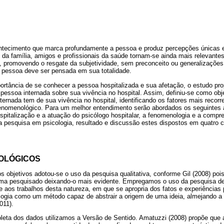
ntecimento que marca profundamente a pessoa e produz percepções únicas e
a família, amigos e profissionais da saúde tornam-se ainda mais relevantes
, promovendo o resgate da subjetividade, sem preconceito ou generalizações
a pessoa deve ser pensada em sua totalidade.
tância de se conhecer a pessoa hospitalizada e sua afetação, o estudo pr
pessoa internada sobre sua vivência no hospital. Assim, definiu-se como obj
ernada tem de sua vivência no hospital, identificando os fatores mais recor
enomenológico. Para um melhor entendimento serão abordados os seguintes 
ospitalização e a atuação do psicólogo hospitalar, a fenomenologia e a compr
 pesquisa em psicologia, resultado e discussão estes dispostos em quatro c
OLÓGICOS
 objetivos adotou-se o uso da pesquisa qualitativa, conforme Gil (2008) po
ma pesquisado deixando-o mais evidente. Empregamos o uso da pesquisa d
aos trabalhos desta natureza, em que se apropria dos fatos e experiências 
ogia como um método capaz de abstrair a origem de uma ideia, almejando a 
011).
leta dos dados utilizamos a Versão de Sentido. Amatuzzi (2008) propõe qu