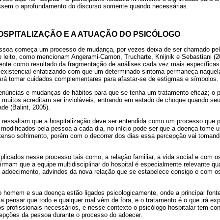
assem o aprofundamento do discurso somente quando necessárias.
OSPITALIZAÇÃO E A ATUAÇÃO DO PSICÓLOGO
essoa começa um processo de mudança, por vezes deixa de ser chamado pel
leito, como mencionam Angerami-Camon, Trucharte, Knijnik e Sebastiani (2
ente como resultado da fragmentação de análises cada vez mais específica
xistencial enfatizando com que um determinado sintoma permaneça naquela 
sará tomar cuidados complementares para afastar-se de estigmas e símbolos.
renúncias e mudanças de hábitos para que se tenha um tratamento eficaz; o p
ois muitos acreditam ser invioláveis, entrando em estado de choque quando s
e (Balint, 2005).
 ressaltam que a hospitalização deve ser entendida como um processo que p
o modificados pela pessoa a cada dia, no início pode ser que a doença tome 
tenso sofrimento, porém com o decorrer dos dias essa percepção vai toman
mplicados nesse processo tais como, a relação familiar, a vida social e com o
irmam que a equipe multidisciplinar do hospital é especialmente relevante 
o adoecimento, advindos da nova relação que se estabelece consigo e com os
o homem e sua doença estão ligados psicologicamente, onde a principal fonte
a pensar que todo e qualquer mal vêm de fora, e o tratamento é o que irá exp
s profissionais necessários, e nesse contexto o psicólogo hospitalar tem con
cepções da pessoa durante o processo do adoecer.