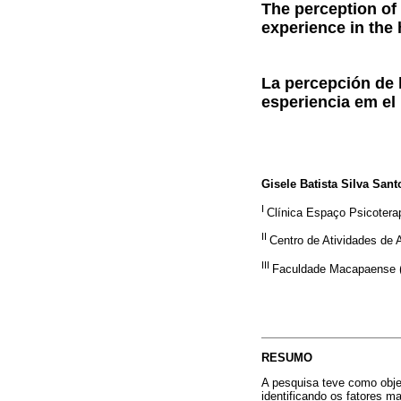
The perception of 
experience in the 
La percepción de 
esperiencia em el 
Gisele Batista Silva Sant
I
Clínica Espaço Psicoterap
II
Centro de Atividades de
III
Faculdade Macapaense (
RESUMO
A pesquisa teve como obje
identificando os fatores m