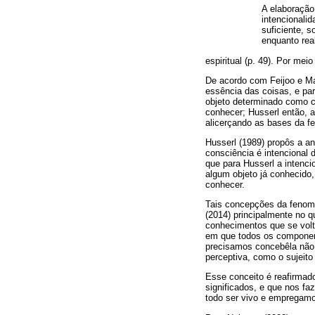
A elaboração
intencionalid
suficiente,
enquanto rea
espiritual (p. 49). Por me
De acordo com Feijoo e Mat
essência das coisas, e pa
objeto determinado como co
conhecer; Husserl então, a
alicerçando as bases da f
Husserl (1989) propôs a a
consciência é intencional 
que para Husserl a intenci
algum objeto já conhecido
conhecer.
Tais concepções da fenome
(2014) principalmente no q
conhecimentos que se vol
em que todos os component
precisamos concebêla não
perceptiva, como o sujei
Esse conceito é reafirmado
significados, e que nos f
todo ser vivo e empregamo