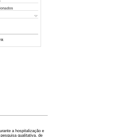
s
cionados
nk
rante a hospitalização e
pesquisa qualitativa, de