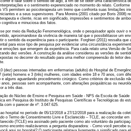
rrer e falar sobre o sentido de algo, a fim de se obter uma característica de
interpretações e o sentimento experenciado no momento do relato. Conforme r
s VS permitem ao psicoterapeuta um treino que confronta suas limitações ini
iniciantes e a seus supervisores. Para Moreira (2001 citado por Boris 2008) 
terapeuta e cliente, ricas em significado, impressões e sentimentos de ambo
 cognitiva e minuciosa dos fatos.
-se por meio da Redução Fenomenológica, onde o pesquisador após ouvir o re
ntido, aproximandose da vivência de maneira tal que o possibilitasse um env
tir o sentido da experiência para o participante. Forghieri (2011) ressalta qu
tal para esse tipo de pesquisa por evidenciar uma circunstância experiment
 emoções que emergem da experiência. Para cada relato uma Versão de Sent
lizando dez versões. A construção da análise considerou as versões de sentido
expostas no decorrer do resultado para uma melhor compreensão do leitor de
te.
10 (dez) pessoas internadas em enfermarias (adulto) do Hospital de Emergên
 (sete) homens e 3 (três) mulheres, com idades entre 18 e 70 anos, com dif
e alguns aguardando procedimento cirúrgico. Como critérios de exclusão nã
8 anos, pessoas sem acompanhante, com alterações psiquiátricas ou neurol
or a três dias.
ização do Núcleo de Ensino e Pesquisa em Saúde - NPS da Escola de Saúd
tica em Pesquisa do Instituto de Pesquisas Científicas e Tecnológicas do e
da com o parecer de nº: 3.047.625.
 ao hospital no período de 05/12/2018 a 27/12/2018 para a realização da cole
tado o Termo de Consentimento Livre e Esclarecido – TCLE, ao concordar em 
arecido (TCLE) era assinado pelo paciente como ato voluntário da participaçã
 mesmo encontro realizávamos a pergunta disparadora: - Como você percebe su
cê aqui no hospital? O participante relatava livremente o significado para e