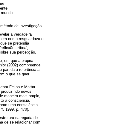
uas
mente
o mundo
 método de investigação.
evelar a verdadeira
, bem como resguardava o
 que se pretendia
eflexão crítica',
sobre sua percepção.
e, em que a própria
únior (2002) compreende
 partida a referência a
com o que se quer
acam Feijoo e Mattar
e, produzindo novos
de maneira mais ampla,
to à consciência,
 como uma consciência
, 1999, p. 470).
estrutura carregada de
ma de se relacionar com