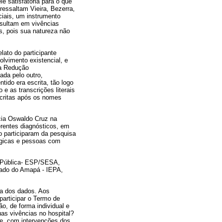
le satisfatória para o que
essaltam Vieira, Bezerra,
ciais, um instrumento
resultam em vivências
s, pois sua natureza não
lato do participante
olvimento existencial, e
e a Redução
ada pelo outro,
ido era escrita, tão logo
 e as transcrições literais
scritas após os nomes
cia Oswaldo Cruz na
erentes diagnósticos, em
o participaram da pesquisa
ógicas e pessoas com
e Pública- ESP/SESA,
stado do Amapá - IEPA,
ta dos dados. Aos
participar o Termo de
o, de forma individual e
as vivências no hospital?
le, com intervenções dos