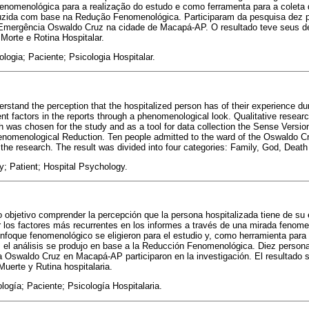
omenológica para a realização do estudo e como ferramenta para a coleta 
oduzida com base na Redução Fenomenológica. Participaram da pesquisa dez
e Emergência Oswaldo Cruz na cidade de Macapá-AP. O resultado teve seus 
 Morte e Rotina Hospitalar.
ogia; Paciente; Psicologia Hospitalar.
rstand the perception that the hospitalized person has of their experience dur
ent factors in the reports through a phenomenological look. Qualitative researc
was chosen for the study and as a tool for data collection the Sense Versio
nomenological Reduction. Ten people admitted to the ward of the Oswaldo C
the research. The result was divided into four categories: Family, God, Death
 Patient; Hospital Psychology.
 objetivo comprender la percepción que la persona hospitalizada tiene de su 
car los factores más recurrentes en los informes a través de una mirada fenome
 enfoque fenomenológico se eligieron para el estudio y, como herramienta para 
, el análisis se produjo en base a la Reducción Fenomenológica. Diez persona
 Oswaldo Cruz en Macapá-AP participaron en la investigación. El resultado s
Muerte y Rutina hospitalaria.
gía; Paciente; Psicología Hospitalaria.