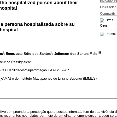
Indicadore
the hospitalized person about their
Links rela
hospital
Compartir
Otros
la persona hospitalizada sobre su
Otros
hospital
Permali
I
II
III
os
; Benezuete Brito dos Santos
; Jefferson dos Santos Melo
êutico Ressignificar
 Altas Habilidades/Superdotação CAAH/S – AP
FAMA) e do Instituto Macapaense de Ensino Superior (IMMES),
tivo compreender a percepção que a pessoa internada tem de sua vivência du
ais recorrentes nos relatos por meio de um olhar fenomenológico. Elegeu-se a 