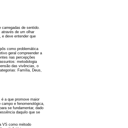
 carregadas de sentido.
 através de um olhar
, e deve entender que
opôs como problemática
etivo geral compreender a
rentes nas percepções
assuntos: metodologia
eensão das vivências, o
ategorias: Família, Deus,
is é a que promove maior
e campo e fenomenológica,
para se fundamentar, dado
essência daquilo que se
e a VS como método