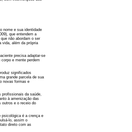
o nome e sua identidade
009), que entendem a
s que não abordam o ser
vida, além da própria
aciente precisa adaptar-se
eu corpo e mente perdem
roduz significados
uma grande parcela de sua
do novas formas e
s profissionais da saúde,
quanto à amenização das
 outros e o receio do
 psicológica é a crença e
ulsá-lo, assim o
tato direto com as