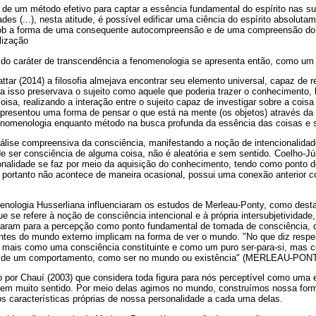
 de um método efetivo para captar a essência fundamental do espírito nas s
ades (...), nesta atitude, é possível edificar uma ciência do espírito absoluta
 sob a forma de uma consequente autocompreensão e de uma compreensão d
lização
io do caráter de transcendência a fenomenologia se apresenta então, como um
tar (2014) a filosofia almejava encontrar seu elemento universal, capaz de r
ra isso preservava o sujeito como aquele que poderia trazer o conhecimento
isa, realizando a interação entre o sujeito capaz de investigar sobre a coisa
presentou uma forma de pensar o que está na mente (os objetos) através da 'r
enomenologia enquanto método na busca profunda da essência das coisas e 
nálise compreensiva da consciência, manifestando a noção de intencionalidad
de ser consciência de alguma coisa, não é aleatória e sem sentido. Coelho-J
onalidade se faz por meio da aquisição do conhecimento, tendo como ponto de
, portanto não acontece de maneira ocasional, possui uma conexão anterior 
nologia Husserliana influenciaram os estudos de Merleau-Ponty, como dest
ue se refere à noção de consciência intencional e à própria intersubjetividad
taram para a percepção como ponto fundamental de tomada de consciência, 
es do mundo externo implicam na forma de ver o mundo. "No que diz respei
 mais como uma consciência constituinte e como um puro ser-para-si, mas
to de um comportamento, como ser no mundo ou existência" (MERLEAU-PONTY
 por Chauí (2003) que considera toda figura para nós perceptível como uma 
azem muito sentido. Por meio delas agimos no mundo, construímos nossa for
s características próprias de nossa personalidade a cada uma delas.