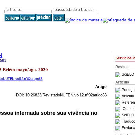
N
Servicios 
2591
Revista
2 Belém mayo/ago. 2020
SciELO 
tadoNUFEN.vol12.nº02artigo63
Articulo
Artigo
Portugu
DOI: 10.26823/RevistadoNUFEN.vol12.nº02artigo63
Articul
Referenc
Como ci
ssoa internada sobre sua vivência no
SciELO 
Traducc
Enviar a