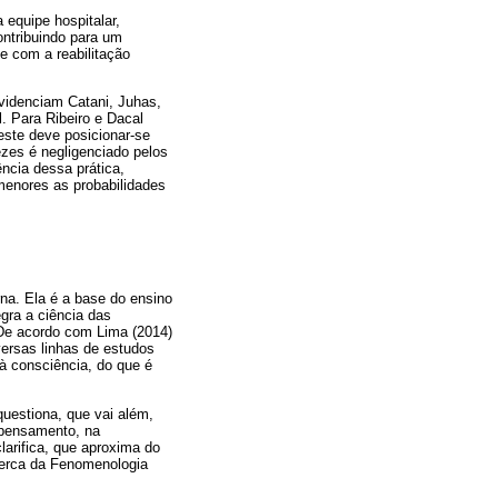
equipe hospitalar,
ontribuindo para um
e com a reabilitação
videnciam Catani, Juhas,
. Para Ribeiro e Dacal
este deve posicionar-se
zes é negligenciado pelos
ncia dessa prática,
 menores as probabilidades
na. Ela é a base do ensino
gra a ciência das
 De acordo com Lima (2014)
versas linhas de estudos
à consciência, do que é
uestiona, que vai além,
 pensamento, na
larifica, que aproxima do
acerca da Fenomenologia