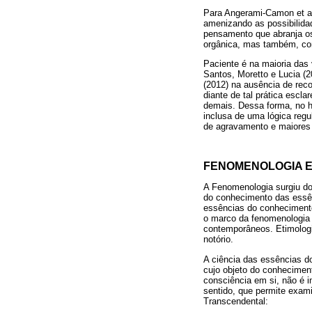
Para Angerami-Camon et al
amenizando as possibilida
pensamento que abranja os 
orgânica, mas também, co
Paciente é na maioria das
Santos, Moretto e Lucia (2
(2012) na ausência de reco
diante de tal prática esc
demais. Dessa forma, no ho
inclusa de uma lógica regu
de agravamento e maiores 
FENOMENOLOGIA E
A Fenomenologia surgiu do
do conhecimento das essên
essências do conhecimento
o marco da fenomenologia é
contemporâneos. Etimologi
notório.
A ciência das essências d
cujo objeto do conhecimen
consciência em si, não é i
sentido, que permite exam
Transcendental: