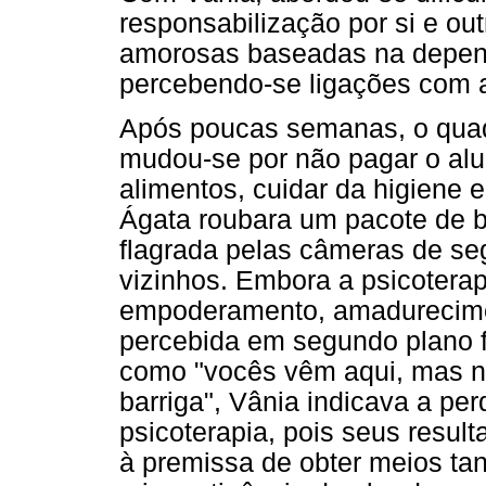
responsabilização por si e ou
amorosas baseadas na dependê
percebendo-se ligações com as
Após poucas semanas, o quadr
mudou-se por não pagar o al
alimentos, cuidar da higiene e
Ágata roubara um pacote de b
flagrada pelas câmeras de se
vizinhos. Embora a psicoterapi
empoderamento, amadureciment
percebida em segundo plano fr
como "vocês vêm aqui, mas ni
barriga", Vânia indicava a per
psicoterapia, pois seus resul
à premissa de obter meios tan