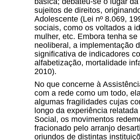
básica; debateu-se o lugar d
sujeitos de direitos, originan
Adolescente (Lei nº 8.069, 199
sociais, como os voltados a i
mulher, etc. Embora tenha se
neoliberal, a implementação de
significativa de indicadores c
alfabetização, mortalidade inf
2010).
No que concerne à Assistência
com a rede como um todo, ela
algumas fragilidades cujas c
longo da experiência relatada
Social, os movimentos redemo
fracionado pelo arranjo desar
oriundos de distintas institui