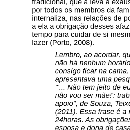
tradicional, que a leva à exa
por todos os membros da famíl
internaliza, nas relações de 
a ela a obrigação desses afa
tempo para cuidar de si mes
lazer (Porto, 2008).
Lembro, ao acordar, q
não há nenhum horário 
consigo ficar na cama.
apresentava uma pesqu
"'... Não tem jeito de e
não vou ser mãe!': tra
apoio", de Souza, Teix
(2011). Essa frase é a
24horas. As obrigaçõe
esposa e dona de cas