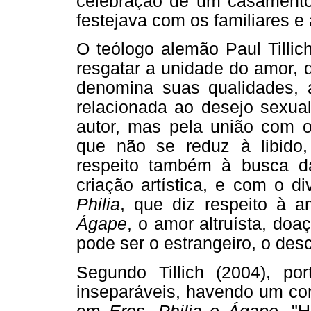
celebração de um casamento
festejava com os familiares e
O teólogo alemão Paul Tilli
resgatar a unidade do amor, 
denomina suas qualidades, a 
relacionada ao desejo sexua
autor, mas pela união com o
que não se reduz à libido
respeito também à busca d
criação artística, e com o di
Philia
, que diz respeito à a
Ágape
, o amor altruísta, do
pode ser o estrangeiro, o de
Segundo Tillich (2004), po
inseparáveis, havendo um co