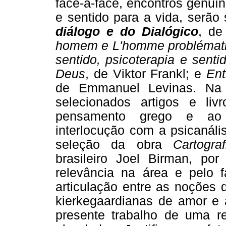
face-a-face, encontros genuín
e sentido para a vida, serão
diálogo e do Dialógico
, de
homem e L'homme problémat
sentido, psicoterapia e senti
Deus
, de Viktor Frankl; e
Ent
de Emmanuel Levinas. N
selecionados artigos e li
pensamento grego e ao C
interlocução com a psicanáli
seleção da obra
Cartogra
brasileiro Joel Birman, po
relevância na área e pelo
articulação entre as noções
kierkegaardianas de amor e 
presente trabalho de uma rel