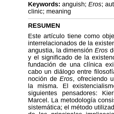
Keywords:
anguish;
Eros
; au
clinic; meaning
RESUMEN
Este artículo tiene como obj
interrelacionados de la exis
angustia, la dimensión
Eros
de
y el significado de la existe
fundación de una clínica exi
cabo un diálogo entre filosof
noción de
Eros
, ofreciendo u
la misma. El existencialism
siguientes pensadores: Kie
Marcel. La metodología consis
sistemática; el método utiliza