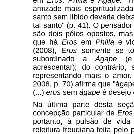
em
Eros, Philia e Ágape.
"H
amizade mais espiritualizad
santo sem libido deveria deix
tal santo" (p. 41). O pensa
são dois pólos opostos, ma
que há
Eros
em
Philia
e vi
(2008),
Eros
somente se tor
subordinado a
Ágape
(e 
acrescentar); do contrário,
representando mais o amor. 
2008, p. 70) afirma que "ágap
(...)
eros
sem
ágape
é desejo 
Na última parte desta seç
concepção particular de
Eros
portanto, à pulsão de vida
releitura freudiana feita pelo