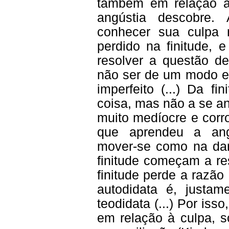
também em relação à
angústia descobre.
conhecer sua culpa n
perdido na finitude, 
resolver a questão 
não ser de um modo ex
imperfeito (...) Da f
coisa, mas não a se an
muito medíocre e corr
que aprendeu a ang
mover-se como na dan
finitude começam a re
finitude perde a razão
autodidata é, just
teodidata (...) Por is
em relação à culpa, s