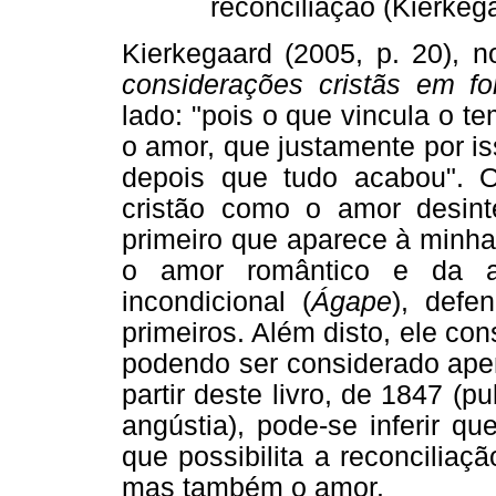
reconciliação (Kierkeg
Kierkegaard (2005, p. 20), n
considerações cristãs em f
lado: "pois o que vincula o t
o amor, que justamente por i
depois que tudo acabou". O
cristão como o amor desint
primeiro que aparece à minha
o amor romântico e da a
incondicional (
Ágape
), defe
primeiros. Além disto, ele co
podendo ser considerado ape
partir deste livro, de 1847 (
angústia), pode-se inferir q
que possibilita a reconcilia
mas também o amor.