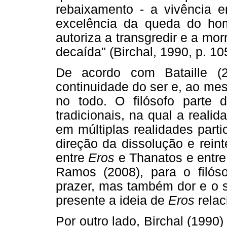
rebaixamento - a vivência er
excelência da queda do hom
autoriza a transgredir e a mo
decaída" (Birchal, 1990, p. 10
De acordo com Bataille (
continuidade do ser e, ao me
no todo. O filósofo parte
tradicionais, na qual a reali
em múltiplas realidades part
direção da dissolução e rein
entre
Eros
e Thanatos e entr
Ramos (2008), para o filós
prazer, mas também dor e o s
presente a ideia de
Eros
relac
Por outro lado, Birchal (1990