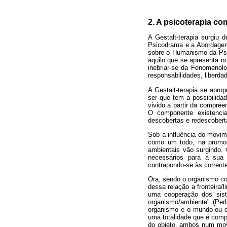
2. A psicoterapia c
A Gestalt-terapia surgiu
Psicodrama e a Abordagem
sobre o Humanismo da Psic
aquilo que se apresenta n
inebriar-se da Fenomenol
responsabilidades, liberdad
A Gestalt-terapia se aprop
ser que tem a possibilidad
vivido a partir da compree
O componente existencial
descobertas e redescoberta
Sob a influência do movim
como um todo, na promoç
ambientais vão surgindo. 
necessários para a sua
contrapondo-se às corren
Ora, sendo o organismo co
dessa relação a fronteira/
uma cooperação dos siste
organismo/ambiente" (Per
organismo e o mundo ou o 
uma totalidade que é comp
do objeto, ambos num mov