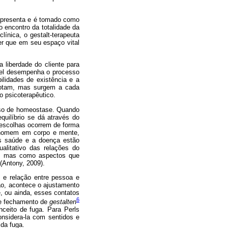
 apresenta e é tomado como
o encontro da totalidade da
línica, o gestalt-terapeuta
er que em seu espaço vital
a liberdade do cliente para
ável desempenha o processo
ilidades de existência e a
sgotam, mas surgem a cada
o psicoterapêutico.
esso de homeostase. Quando
quilíbrio se dá através do
 escolhas ocorrem de forma
 o homem em corpo e mente,
os saúde e a doença estão
alitativo das relações do
da, mas como aspectos que
(Antony, 2009).
o e relação entre pessoa e
ão, acontece o ajustamento
e, ou ainda, esses contatos
6
de fechamento de
gestalten
nceito de fuga. Para Perls
onsidera-la com sentidos e
 da fuga.