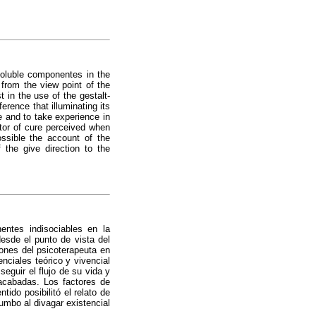
ssoluble componentes in the
c from the view point of the
t in the use of the gestalt-
erence that illuminating its
fe and to take experience in
tor of cure perceived when
ssible the account of the
 the give direction to the
nentes indisociables en la
 desde el punto de vista del
iones del psicoterapeuta en
enciales teórico y vivencial
eguir el flujo de su vida y
nacabadas. Los factores de
ido posibilitó el relato de
rumbo al divagar existencial