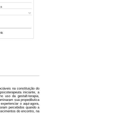
ks
nk
ociáveis na constituição do
psicoterapeuta iniciante, a
o uso da gestalt-terapia,
iluminaram sua propedêutica
experienciar o aqui-agora,
foram percebidos quando a
ntecimentos do encontro, na