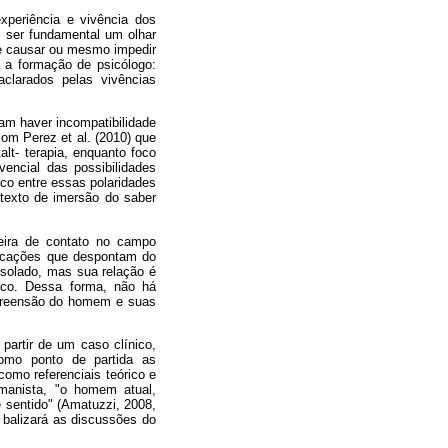
experiência e vivência dos
s ser fundamental um olhar
ode causar ou mesmo impedir
a a formação de psicólogo:
clarados pelas vivências
zam haver incompatibilidade
 com Perez et al. (2010) que
t- terapia, enquanto foco
encial das possibilidades
ico entre essas polaridades
ntexto de imersão do saber
teira de contato no campo
plicações que despontam do
isolado, mas sua relação é
ítico. Dessa forma, não há
ompreensão do homem e suas
 partir de um caso clínico,
como ponto de partida as
omo referenciais teórico e
umanista, "o homem atual,
e sentido" (Amatuzzi, 2008,
) balizará as discussões do