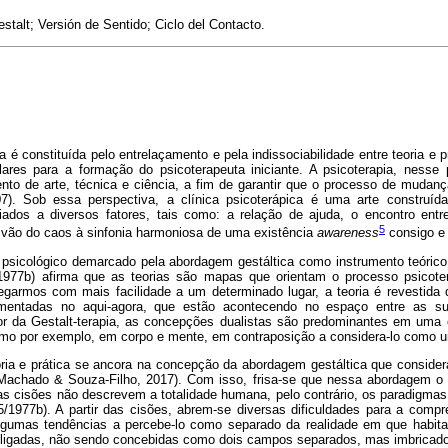
estalt; Versión de Sentido; Ciclo del Contacto.
ia é constituída pelo entrelaçamento e pela indissociabilidade entre teoria e 
lares para a formação do psicoterapeuta iniciante. A psicoterapia, nesse
o de arte, técnica e ciência, a fim de garantir que o processo de mudanç
007). Sob essa perspectiva, a clínica psicoterápica é uma arte construí
dos a diversos fatores, tais como: a relação de ajuda, o encontro entre
5
 vão do caos à sinfonia harmoniosa de uma existência
awareness
consigo e
sicológico demarcado pela abordagem gestáltica como instrumento teórico, 
5/1977b) afirma que as teorias são mapas que orientam o processo psicot
garmos com mais facilidade a um determinado lugar, a teoria é revestida 
imentadas no aqui-agora, que estão acontecendo no espaço entre as sub
dor da Gestalt-terapia, as concepções dualistas são predominantes em uma 
como por exemplo, em corpo e mente, em contraposição a considera-lo como u
eoria e prática se ancora na concepção da abordagem gestáltica que conside
Machado & Souza-Filho, 2017). Com isso, frisa-se que nessa abordagem
as cisões não descrevem a totalidade humana, pelo contrário, os paradigm
5/1977b). A partir das cisões, abrem-se diversas dificuldades para a com
 algumas tendências a percebe-lo como separado da realidade em que habita. 
terligadas, não sendo concebidas como dois campos separados, mas imbrica