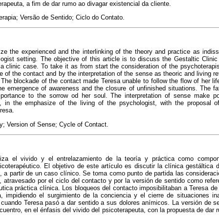
rapeuta, a fim de dar rumo ao divagar existencial da cliente.
erapia; Versão de Sentido; Ciclo do Contato.
itize the experienced and the interlinking of the theory and practice as indi
ogist setting. The objective of this article is to discuss the Gestaltic Clini
a clinic case. To take it as from start the consideration of the psychoterapis
 of the contact and by the interpretation of the sense as theoric and living ref
. The blockade of the contact made Teresa unable to follow the flow of her li
the emergence of awareness and the closure of unfinished situations. The fa
portance to the sorrow od her soul. The interpretation of sense make po
 in the emphasize of the living of the psychologist, with the proposal of
eresa.
; Version of Sense; Cycle of Contact.
oriza el vivido y el entrelazamiento de la teoría y práctica como compo
icoterapéutico. El objetivo de este artículo es discutir la clínica gestáltica
e, a partir de un caso clínico. Se toma como punto de partida las considerac
a, atravesado por el ciclo del contacto y por la versión de sentido como refer
tica práctica clínica. Los bloqueos del contacto imposibilitaban a Teresa de s
a, impidiendo el surgimiento de la conciencia y el cierre de situaciones i
 cuando Teresa pasó a dar sentido a sus dolores anímicos. La versión de sent
uentro, en el énfasis del vivido del psicoterapeuta, con la propuesta de dar 