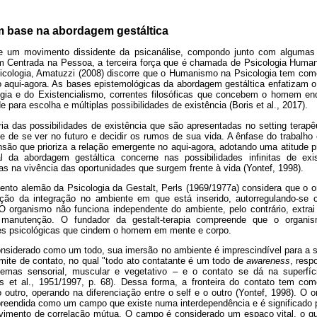
om base na abordagem gestáltica
 de um movimento dissidente da psicanálise, compondo junto com algumas 
 Centrada na Pessoa, a terceira força que é chamada de Psicologia Humani
ologia, Amatuzzi (2008) discorre que o Humanismo na Psicologia tem como 
o aqui-agora. As bases epistemológicas da abordagem gestáltica enfatizam o 
ogia e do Existencialismo, correntes filosóficas que concebem o homem e
e para escolha e múltiplas possibilidades de existência (Boris et al., 2017).
ria das possibilidades de existência que são apresentadas no setting terap
e de se ver no futuro e decidir os rumos de sua vida. A ênfase do trabalho
nsão que prioriza a relação emergente no aqui-agora, adotando uma atitude pré
 da abordagem gestáltica concerne nas possibilidades infinitas de ex
s na vivência das oportunidades que surgem frente à vida (Yontef, 1998).
ento alemão da Psicologia da Gestalt, Perls (1969/1977a) considera que o
ão da integração no ambiente em que está inserido, autorregulando-se 
O organismo não funciona independente do ambiente, pelo contrário, extra
 manutenção. O fundador da gestalt-terapia compreende que o organis
tes psicológicas que cindem o homem em mente e corpo.
nsiderado como um todo, sua imersão no ambiente é imprescindível para a s
limite de contato, no qual "todo ato contatante é um todo de
awareness
, resp
mas sensorial, muscular e vegetativo – e o contato se dá na superfíc
ls et al., 1951/1997, p. 68). Dessa forma, a fronteira do contato tem co
outro, operando na diferenciação entre o self e o outro (Yontef, 1998). O
reendida como um campo que existe numa interdependência e é significado p
imento de correlação mútua. O campo é considerado um espaço vital, o q