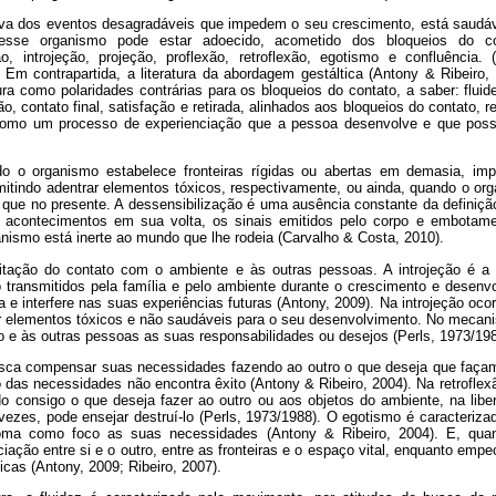
va dos eventos desagradáveis que impedem o seu crescimento, está saudáv
sse organismo pode estar adoecido, acometido dos bloqueios do con
ão, introjeção, projeção, proflexão, retroflexão, egotismo e confluência. 
 Em contrapartida, a literatura da abordagem gestáltica (Antony & Ribeiro,
ra como polaridades contrárias para os bloqueios do contato, a saber: flui
ão, contato final, satisfação e retirada, alinhados aos bloqueios do contato, 
omo um processo de experienciação que a pessoa desenvolve e que possib
o o organismo estabelece fronteiras rígidas ou abertas em demasia, impo
rmitindo adentrar elementos tóxicos, respectivamente, ou ainda, quando o or
o que no presente. A dessensibilização é uma ausência constante da definiçã
acontecimentos em sua volta, os sinais emitidos pelo corpo e embotame
anismo está inerte ao mundo que lhe rodeia (Carvalho & Costa, 2010).
itação do contato com o ambiente e às outras pessoas. A introjeção é a 
o transmitidos pela família e pelo ambiente durante o crescimento e desenv
a e interfere nas suas experiências futuras (Antony, 2009). Na introjeção ocor
ir elementos tóxicos e não saudáveis para o seu desenvolvimento. No mecani
o e às outras pessoas as suas responsabilidades ou desejos (Perls, 1973/19
usca compensar suas necessidades fazendo ao outro o que deseja que façam
 das necessidades não encontra êxito (Antony & Ribeiro, 2004). Na retrofle
do consigo o que deseja fazer ao outro ou aos objetos do ambiente, na libe
ezes, pode ensejar destruí-lo (Perls, 1973/1988). O egotismo é caracteriza
ma como foco as suas necessidades (Antony & Ribeiro, 2004). E, qua
ciação entre si e o outro, entre as fronteiras e o espaço vital, enquanto empe
ticas (Antony, 2009; Ribeiro, 2007).