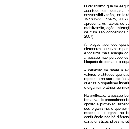
O organismo que se esqui
acontece em demasia, e
dessensibilização, deflex
1973/1988; Ribeiro, 2007).
apresenta os fatores de cu
mobilização, ação, interaç
de cura são concebidos c
2007).
A fixação acontece quand
elementos nutritivos e pe
e focaliza mais energia d
a pessoa não percebe os 
bloqueio do contato, o org
A deflexão se refere à ev
valores e atitudes que sã
repercute na sua existênci
que faz o organismo inger
o organismo atribui ao mei
Na proflexão, a pessoa b
tentativa de preenchimento
oposto à proflexão, fazen
seu organismo, o que por v
mesmo e o organismo to
confluência não há diferen
características idiossincrá