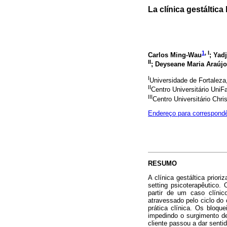
La clínica gestáltica
1
, I
Carlos Ming-Wau
; Yad
II
; Deyseane Maria Araúj
I
Universidade de Fortaleza,
II
Centro Universitário UniFa
III
Centro Universitário Chris
Endereço para correspond
RESUMO
A clínica gestáltica prior
setting psicoterapêutico. 
partir de um caso clínic
atravessado pelo ciclo do 
prática clínica. Os bloqu
impedindo o surgimento d
cliente passou a dar senti