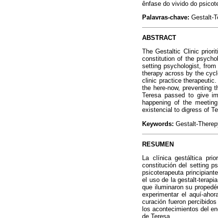
ênfase do vivido do psicote
Palavras-chave:
Gestalt-T
ABSTRACT
The Gestaltic Clinic prior
constitution of the psychol
setting psychologist, from 
therapy across by the cycle
clinic practice therapeutic
the here-now, preventing 
Teresa passed to give im
happening of the meeting,
existencial to digress of T
Keywords:
Gestalt-Therepy
RESUMEN
La clínica gestáltica pri
constitución del setting ps
psicoterapeuta principiant
el uso de la gestalt-terapi
que iluminaron su propedéu
experimentar el aquí-ahor
curación fueron percibidos
los acontecimientos del enc
de Teresa.