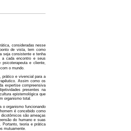
prática, consideradas nesse
 ponto de vista, tem como
a seja consistente e tenha
da a cada encontro e seus
 psicoterapeuta e cliente,
 com o mundo.
prático e vivencial para a
erapêutico. Assim como os
da expertise compreensiva
jetividades presentes na
cultura epistemológica que
m organismo total.
ra o organismo funcionando
 o homem é concebido como
as dicotômicos são ameaças
preensão do humano e suas
Portanto, teoria e prática
dos mutuamente.