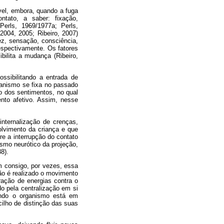
el, embora, quando a fuga
tato, a saber: fixação,
(Perls, 1969/1977a; Perls,
 2004, 2005; Ribeiro, 2007)
dez, sensação, consciência,
respectivamente. Os fatores
ilita a mudança (Ribeiro,
ssibilitando a entrada de
ganismo se fixa no passado
o dos sentimentos, no qual
nto afetivo. Assim, nesse
internalização de crenças,
olvimento da criança e que
re a interrupção do contato
smo neurótico da projeção,
88)
.
 consigo, por vezes, essa
xão é realizado o movimento
ração de energias contra o
do pela centralização em si
ndo o organismo está em
cilho de distinção das suas