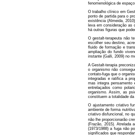
fenomenológica de espaço 
O trabalho clínico em Ges
ponto de partida para o pr
existência (Almeida, 2010)
leva em consideração as d
há outras figuras que pode
O gestalt-terapeuta não te
escolher seu destino, acr
fluido de formação e tran
ampliação do fundo viven
instante (Galli, 2009) no 
A Gestalt-terapia preconi
o organismo não consegue 
contato-fuga que o organi
integradas e ratifica a p
mas integra pensamento e
entrelaçados como polari
organismo. Assim, as psi
constituem a totalidade da
O ajustamento criativo fu
ambiente de forma nutriti
criativo disfuncional, no 
não lhe proporcionarão cr
(Frazão, 2015). Atrelada 
(1973/1988) a fuga não po
significados que respondam