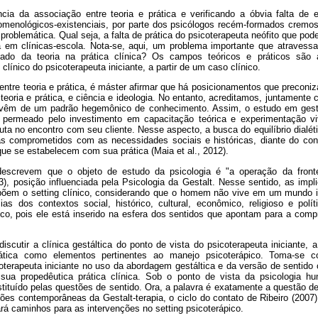
cia da associação entre teoria e prática e verificando a óbvia falta de 
menológicos-existenciais, por parte dos psicólogos recém-formados cremo
problemática. Qual seja, a falta de prática do psicoterapeuta neófito que p
 em clínicas-escola. Nota-se, aqui, um problema importante que atravess
do da teoria na prática clínica? Os campos teóricos e práticos são a
línico do psicoterapeuta iniciante, a partir de um caso clínico.
 entre teoria e prática, é máster afirmar que há posicionamentos que preconi
, teoria e prática, e ciência e ideologia. No entanto, acreditamos, juntamente
vêm de um padrão hegemônico de conhecimento. Assim, o estudo em gestal
r permeado pelo investimento em capacitação teórica e experimentação viv
ta no encontro com seu cliente. Nesse aspecto, a busca do equilíbrio dialét
as comprometidos com as necessidades sociais e históricas, diante do co
ue se estabelecem com sua prática (Maia et al., 2012).
 descrevem que o objeto de estudo da psicologia é "a operação da fron
3), posição influenciada pela Psicologia da Gestalt. Nesse sentido, as im
epõem o setting clínico, considerando que o homem não vive em um mundo 
ias dos contextos social, histórico, cultural, econômico, religioso e pol
ífico, pois ele está inserido na esfera dos sentidos que apontam para a c
discutir a clínica gestáltica do ponto de vista do psicoterapeuta iniciante, a
rática como elementos pertinentes ao manejo psicoterápico. Toma-se 
terapeuta iniciante no uso da abordagem gestáltica e da versão de sentido c
 sua propedêutica prática clínica. Sob o ponto de vista da psicologia h
stituído pelas questões de sentido. Ora, a palavra é exatamente a questão d
ções contemporâneas da Gestalt-terapia, o ciclo do contato de Ribeiro (2007
rá caminhos para as intervenções no setting psicoterápico.