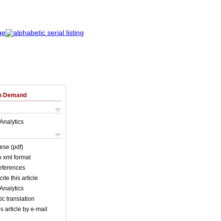
on Demand
Analytics
ese (pdf)
in xml format
references
ite this article
Analytics
c translation
s article by e-mail