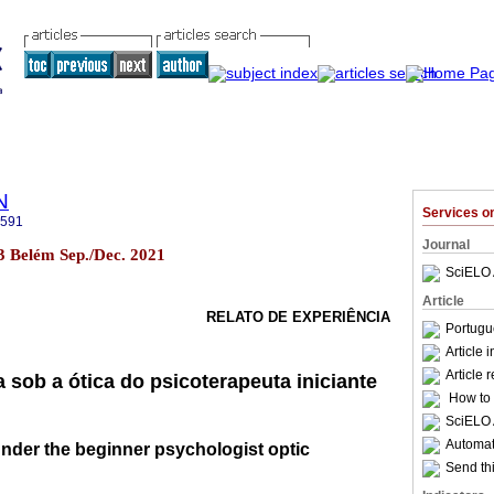
N
Services 
2591
Journal
3 Belém Sep./Dec. 2021
SciELO 
Article
RELATO DE EXPERIÊNCIA
Portugu
Article 
Article 
ca sob a ótica do psicoterapeuta iniciante
How to c
SciELO 
Automati
 under the beginner psychologist optic
Send thi