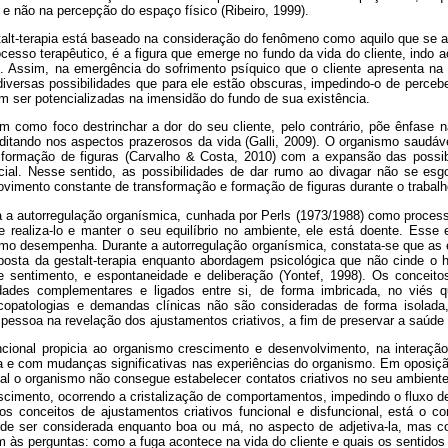
e não na percepção do espaço físico (Ribeiro, 1999).
talt-terapia está baseado na consideração do fenômeno como aquilo que se
ocesso terapêutico, é a figura que emerge no fundo da vida do cliente, indo a
. Assim, na emergência do sofrimento psíquico que o cliente apresenta na c
iversas possibilidades que para ele estão obscuras, impedindo-o de perceb
m ser potencializadas na imensidão do fundo de sua existência.
m como foco destrinchar a dor do seu cliente, pelo contrário, põe ênfase n
editando nos aspectos prazerosos da vida (Galli, 2009). O organismo saud
sformação de figuras (Carvalho & Costa, 2010) com a expansão das possib
cial. Nesse sentido, as possibilidades de dar rumo ao divagar não se e
movimento constante de transformação e formação de figuras durante o trabalh
za a autorregulação organísmica, cunhada por Perls (1973/1988) como proc
realiza-lo e manter o seu equilíbrio no ambiente, ele está doente. Esse e
smo desempenha. Durante a autorregulação organísmica, constata-se que as
roposta da gestalt-terapia enquanto abordagem psicológica que não cinde
 sentimento, e espontaneidade e deliberação (Yontef, 1998). Os conceit
dades complementares e ligados entre si, de forma imbricada, no viés qu
copatologias e demandas clínicas não são consideradas de forma isola
 pessoa na revelação dos ajustamentos criativos, a fim de preservar a saúde 
ncional propicia ao organismo crescimento e desenvolvimento, na interaçã
va e com mudanças significativas nas experiências do organismo. Em oposiç
qual o organismo não consegue estabelecer contatos criativos no seu ambient
escimento, ocorrendo a cristalização de comportamentos, impedindo o fluxo 
aos conceitos de ajustamentos criativos funcional e disfuncional, está o co
de ser considerada enquanto boa ou má, no aspecto de adjetiva-la, mas c
 às perguntas: como a fuga acontece na vida do cliente e quais os sentidos