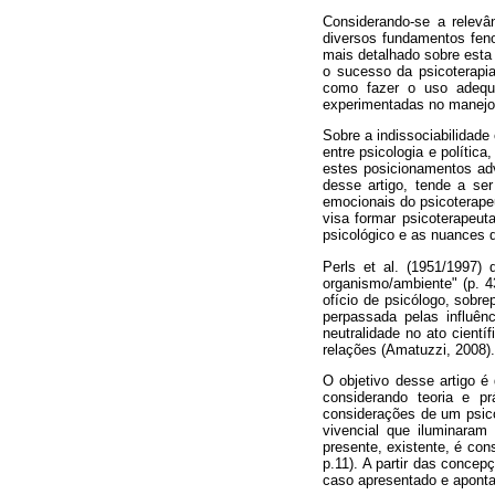
Considerando-se a relevân
diversos fundamentos feno
mais detalhado sobre esta 
o sucesso da psicoterapia
como fazer o uso adequa
experimentadas no manejo c
Sobre a indissociabilidade
entre psicologia e política
estes posicionamentos ad
desse artigo, tende a se
emocionais do psicoterapeu
visa formar psicoterapeut
psicológico e as nuances q
Perls et al. (1951/1997)
organismo/ambiente" (p. 4
ofício de psicólogo, sobr
perpassada pelas influênc
neutralidade no ato cient
relações (Amatuzzi, 2008).
O objetivo desse artigo é 
considerando teoria e p
considerações de um psico
vivencial que iluminaram
presente, existente, é con
p.11). A partir das concep
caso apresentado e aponta