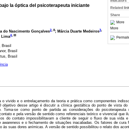
Indicators
 bajo la óptica del psicoterapeuta iniciante
Related lin
Share
More
More
2
, II
3
,
ja do Nascimento Gonçalves
; Márcia Duarte Medeiros
4
, III
o Lima
Permali
 Brasil
nor, Brasil
tus, Brasil
ência
iza o vivido e o entrelaçamento da teoria e prática como componentes indiss
O objetivo desse artigo é discutir a clínica gestáltica do ponto de vista do 
o. Toma-se como ponto de partida as considerações do psicoterapeuta n
contato e pela versão de sentido como referenciais teórico e vivencial que 
eios do contato impossibilitavam a cliente de seguir o fluxo de sua vida e 
e awareness e o fechamento de situações inacabadas. Os fatores de cura 
do às suas dores anímicas. A versão de sentido possibilitou o relato dos aco