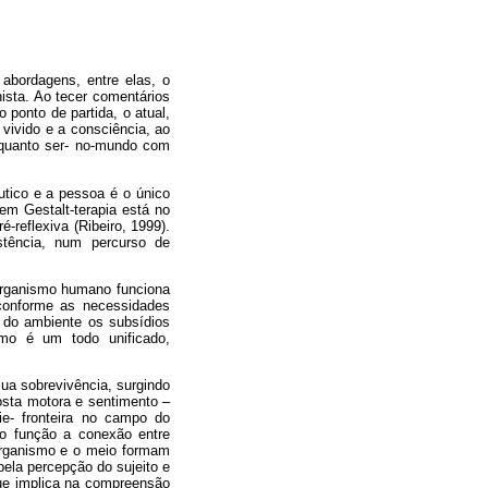
abordagens, entre elas, o
sta. Ao tecer comentários
ponto de partida, o atual,
vivido e a consciência, ao
nquanto ser- no-mundo com
êutico e a pessoa é o único
 em Gestalt-terapia está no
-reflexiva (Ribeiro, 1999).
istência, num percurso de
 organismo humano funciona
conforme as necessidades
i do ambiente os subsídios
mo é um todo unificado,
ua sobrevivência, surgindo
osta motora e sentimento –
ie- fronteira no campo do
mo função a conexão entre
 organismo e o meio formam
ela percepção do sujeito e
ue implica na compreensão