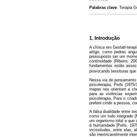
Palabras clave
: Terapia G
1. Introdução
A clínica em Gestalt-terap
artigo, como pedras angu
pressuposto ser um moment
continuidade (Ribeiro, 2
fundamentos estão associa
provocando tessituras que
Nessa via do pensamento p
psicoterapia, Perls (197
mapas nos orientam a che
para as vivências exper
psicoterapia. Para o cria
prefere cindir a pessoa, 
A falsa dualidade entre t
como um todo integrado (
um organismo total e que 
à humanidade (Perls, 197
vicissitudes, entre elas,
são inextricavelmente in