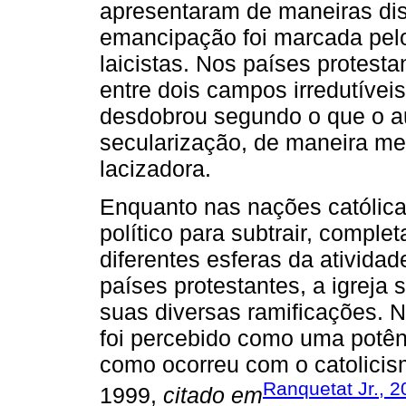
apresentaram de maneiras dist
emancipação foi marcada pelo 
laicistas. Nos países protest
entre dois campos irredutívei
desdobrou segundo o que o au
secularização, de maneira men
lacizadora.
Enquanto nas nações católic
político para subtrair, comple
diferentes esferas da atividade
países protestantes, a igreja
suas diversas ramificações. 
foi percebido como uma potên
como ocorreu com o catolici
Ranquetat Jr., 
1999,
citado em