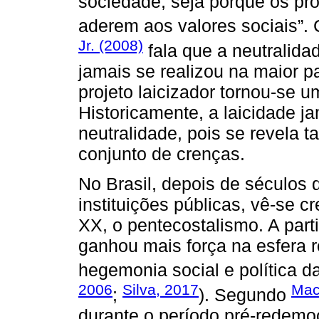
sociedade, seja porque os pr
aderem aos valores sociais”. 
Jr. (2008)
fala que a neutralidad
jamais se realizou na maior p
projeto laicizador tornou-se u
Historicamente, a laicidade 
neutralidade, pois se revel
conjunto de crenças.
No Brasil, depois de séculos d
instituições públicas, vê-se 
XX, o pentecostalismo. A par
ganhou mais força na esfera r
hegemonia social e política da
2006
Silva, 2017
Mac
;
). Segundo
durante o período pré-redemo