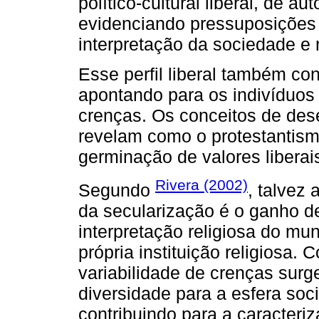
político-cultural liberal, de au
evidenciando pressuposições 
interpretação da sociedade e 
Esse perfil liberal também co
apontando para os indivíduo
crenças. Os conceitos de de
revelam como o protestantism
germinação de valores liberai
Rivera (2002)
Segundo
, talvez 
da secularização é o ganho d
interpretação religiosa do mun
própria instituição religiosa
variabilidade de crenças sur
diversidade para a esfera socia
contribuindo para a caracteri