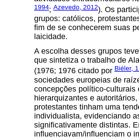
1994
Azevedo, 2012
;
). Os parti
grupos: católicos, protestante
fim de se conhecerem suas p
laicidade.
A escolha desses grupos tev
que sintetiza o trabalho de Al
Biéler, 
(1976; 1976 citado por
sociedades europeias de raíz
concepções político-culturai
hierarquizantes e autoritário
protestantes tinham uma tendê
individualista, evidenciando 
significativamente distintas. 
influenciavam/influenciam o i