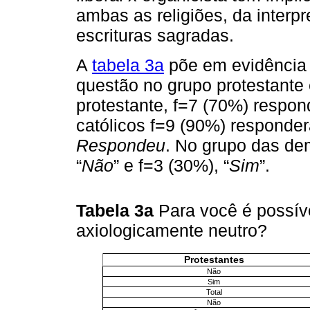
ambas as religiões, da inter
escrituras sagradas.
A
tabela 3a
põe em evidência 
questão no grupo protestante
protestante, f=7 (70%) respon
católicos f=9 (90%) responde
Respondeu
. No grupo das de
“
Não
” e f=3 (30%), “
Sim
”.
Tabela 3a
Para você é possív
axiologicamente neutro?
Protestantes
Não
Sim
Total
Não